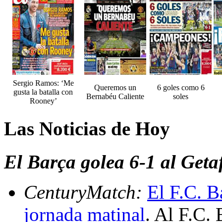
Sergio Ramos: ‘Me
Queremos un
6 goles como 6
gusta la batalla con
Bernabéu Caliente
soles
Rooney’
Las Noticias de Hoy
El Barça golea 6-1 al Geta
CenturyMatch:
El F.C. B
jornada matinal
. Al F.C.