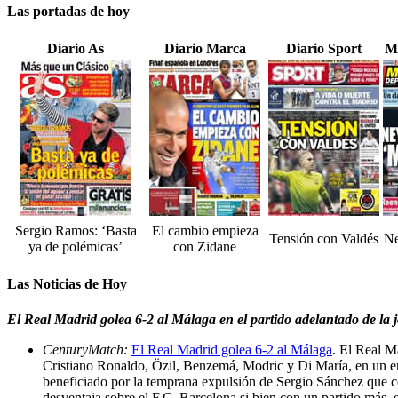
Las portadas de hoy
Diario As
Diario Marca
Diario Sport
M
Sergio Ramos: ‘Basta
El cambio empieza
Tensión con Valdés
Ne
ya de polémicas’
con Zidane
Las Noticias de Hoy
El Real Madrid golea 6-2 al Málaga en el partido adelantado de la 
CenturyMatch:
El Real Madrid golea 6-2 al Málaga
. El Real M
Cristiano Ronaldo, Özil, Benzemá, Modric y Di María, en un en
beneficiado por la temprana expulsión de Sergio Sánchez que co
desventaja sobre el F.C. Barcelona si bien con un partido más