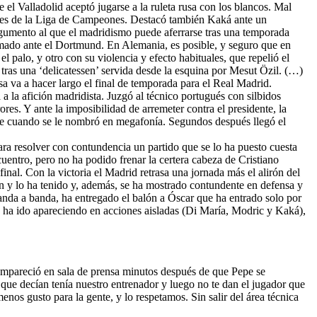
el Valladolid aceptó jugarse a la ruleta rusa con los blancos. Mal
nales de la Liga de Campeones. Destacó también Kaká ante un
rgumento al que el madridismo puede aferrarse tras una temporada
ermado ante el Dortmund. En Alemania, es posible, y seguro que en
l palo, y otro con su violencia y efecto habituales, que repelió el
 tras una ‘delicatessen’ servida desde la esquina por Mesut Özil. (…)
 va a hacer largo el final de temporada para el Real Madrid.
 a la afición madridista. Juzgó al técnico portugués con silbidos
es. Y ante la imposibilidad de arremeter contra el presidente, la
fue cuando se le nombró en megafonía. Segundos después llegó el
 para resolver con contundencia un partido que se lo ha puesto cuesta
cuentro, pero no ha podido frenar la certera cabeza de Cristiano
inal. Con la victoria el Madrid retrasa una jornada más el alirón del
n y lo ha tenido y, además, se ha mostrado contundente en defensa y
anda a banda, ha entregado el balón a Óscar que ha entrado solo por
e ha ido apareciendo en acciones aisladas (Di María, Modric y Kaká),
ompareció en sala de prensa minutos después de que Pepe se
que decían tenía nuestro entrenador y luego no te dan el jugador que
nos gusto para la gente, y lo respetamos. Sin salir del área técnica