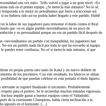
ersonalidad una vez más». Tello volvió a jugar a un gran nivel: «Es
asienta más en el primer equipo. ¿Si merecía más minutos? No lo sé,
e temporada a lo mejor no pensábamos que fuera a reaccionar así.
 si no hubiera sido así no podría haber llegado a este partido. Hablé
con la labor de sus jugadores para remontar el duelo contra el Real
ociendo que «si en algún partido necesitábamos de un poco de
 ambición y su personalidad porque no era un partido fácil después de
que «necesitábamos un partido con tranquilidad, los jugadores han
. No era un partido nada fácil por todo lo que ha envuelto al equipo
y le puedes tener confianza. No sé si merecía más minutos, sí que
liente en propia puerta otro tanto de Kaká y un nuevo doblete de
omentos de los pucelanos. Con este resultado, los blancos se sitúan
posibilidad de que puedan celebrar en esta jornada el título liguero.
 relevante se registró finalizado el encuentro. Probablemente
 respeto para el portero. Se le recuerdan muchas entradas vigorosas,
a fractura impide ganar a buenos equipos como el Valladolid.
spués de la extenuante Champions, había cierta inclinación a la
ho japonés en el horizonte. (…)