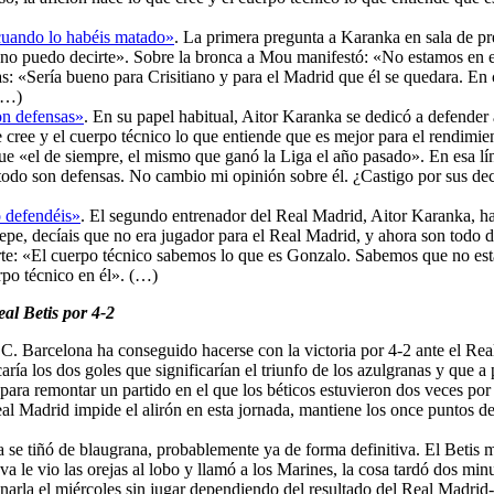
cuando lo habéis matado»
. La primera pregunta a Karanka en sala de pr
 no puedo decirte». Sobre la bronca a Mou manifestó: «No estamos en 
as: «Sería bueno para Crisitiano y para el Madrid que él se quedara. En
 (…)
on defensas»
. En su papel habitual, Aitor Karanka se dedicó a defender 
 cree y el cuerpo técnico lo que entiende que es mejor para el rendimient
ue «el de siempre, el mismo que ganó la Liga el año pasado». En esa lín
odo son defensas. No cambio mi opinión sobre él. ¿Castigo por sus dec
o defendéis»
. El segundo entrenador del Real Madrid, Aitor Karanka, ha
epe, decíais que no era jugador para el Real Madrid, y ahora son todo
 parte: «El cuerpo técnico sabemos lo que es Gonzalo. Sabemos que no e
rpo técnico en él». (…)
al Betis por 4-2
F.C. Barcelona ha conseguido hacerse con la victoria por 4-2 ante el R
aría los dos goles que significarían el triunfo de los azulgranas y que 
s, para remontar un partido en el que los béticos estuvieron dos veces p
eal Madrid impide el alirón en esta jornada, mantiene los once puntos de
ga se tiñó de blaugrana, probablemente ya de forma definitiva. El Betis
a le vio las orejas al lobo y llamó a los Marines, la cosa tardó dos minu
narla el miércoles sin jugar dependiendo del resultado del Real Madrid-