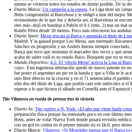
mismo se vivieron todos los estados de ánimo posible. De la des
Diario Marca:
Un campeón a la espera
. La Liga tiene un camp
Betis comprometió al Barcelona y le obligó a tirar del mejor. Me
revisionismo de lo que fue y debería ser, el Barcelona se enco
otro más- dejó en bandeja a Pabón el 0-1 (min. 2) tras un mal s
Rubén Pérez desde 30 metros. Poco más ofrecieron los andaluc
Diario Sport:
Messi rescata al Barça y apuntala el título de Lig
Madrid. Y la ganará porque Leo Messi, aun mermado físicamente
Sánchez en progresión y un Andrés Iniesta siempre conectado, 
Barça que tuvo que remontar el marcador dos veces y que arran
acaba de saber cuál es su estado físico. Busquets que no se rec
Mundo Deportivo:
4-2: El ‘efecto Messi’ acerca la Liga al Barç
cojo». Esta ingeniosa afirmación quedó de nuevo patente en un 
fue poner el argentino un pie en la banda y que a Villa se le ac
otro libre directo en la cruceta y en el 71 sentenciaba el partid
sólo dos del título de Liga, que podría caer este miércoles si e
esperar a lo que hiciera el sábado en Cornellà ante el Espanyol
Tito Vilanova en rueda de prensa tras la victoria
Diario As:
Tito vuelve a N. York: «El año que viene haría cosas
preparación física porque ha entrenado poco en este último mes 
Betis, antes de volar Nueva York donde pasará revisión médica h
con un gol en contra en el primer minuto no es fácil, pero dem
Diario Marca:
Vilanova: «Si Mourinho piensa que el Barça es 