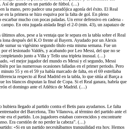
. Así de grande es un partido de fútbol. (…)
en la mano, pero padece una paradójica agonía del éxito. El Real
ue en la primera se hizo esquiva por la falta de gol. En pleno
do escarbar mucho con pocas paladas. Un error defensivo en cadena -
 campo. En otra jugada aislada llegó el 2-0 (min. 43), un zapatazo de
 últimos años, pese a la ventaja que le separa en la tabla sobre el Real
la lona después del K.O frente al Bayern. Ayudado por un Alexis
ede sumar su vigésimo segundo título esta misma semana. Fue un
por el lesionado Valdés, y acabando por Leo Messi, del que no se
completando junto a Villa y Tello una tripleta inusual. (…)
ado, «el mejor jugador del mundo es Messi y el segundo, Messi
bién por las numerosas ocasiones falladas en el primer periodo. Pero
 minuto 55 y en el 59 ya había marcado de falta, en el 69 estrellaba
diferencia respecto al Real Madrid en la tabla, lo que sitúa al Barça a
ue los blancos disputan la final de Copa. Si el Real ganara, habría que
derón el domingo ante el Atlético de Madrid. (…)
 hubiera llegado al partido contra el Betis para ayudarnos. Le falta
ntrenador del Barcelona, Tito Vilanova, al término del partido ante el
ste era el partido. Los jugadores estaban convencidos y encontrarte
anso. Era cuestión de no perder la cabeza”. (…)
 partido: «Si en un partido necesitábamos tranquilidad era hoy. Hemos