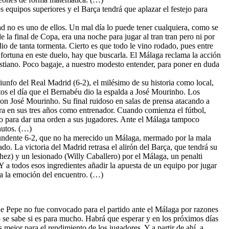
 equipos superiores y el Barça tendrá que aplazar el festejo para
d no es uno de ellos. Un mal día lo puede tener cualquiera, como se
 la final de Copa, era una noche para jugar al tran tran pero ni por
o de tanta tormenta. Cierto es que todo le vino rodado, pues entre
e fortuna en este duelo, hay que buscarla. El Málaga reclama la acción
istiano. Poco bagaje, a nuestro modesto entender, para poner en duda
riunfo del Real Madrid (6-2), el milésimo de su historia como local,
os el día que el Bernabéu dio la espalda a José Mourinho. Los
con José Mourinho. Su final ruidoso en salas de prensa atacando a
ra en sus tres años como entrenador. Cuando comienza el fútbol,
o para dar una orden a sus jugadores. Ante el Málaga tampoco
inutos. (…)
tundente 6-2, que no ha merecido un Málaga, mermado por la mala
do. La victoria del Madrid retrasa el alirón del Barça, que tendrá su
ez) y un lesionado (Willy Caballero) por el Málaga, un penalti
a todos esos ingredientes añadir la apuesta de un equipo por jugar
da la emoción del encuentro. (…)
e Pepe no fue convocado para el partido ante el Málaga por razones
o se sabe si es para mucho. Habrá que esperar y en los próximos días
 mejor para el rendimiento de los jugadores. Y a partir de ahí, a