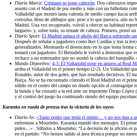
Diario Marca:
Cristiano se pone cabezón
. Dos cabezazos impeca
asunto con el Madrid de por medio y más con un futbolista como
Valladolid que mostró tanta valentía de medio campo hacia arri
convulsa, llena de altibajos que, pese a lo que parezca, aún n
Madrid. Una vez recuperado, volvió a ofrecer su habitual reperto
larguero- y, sobre todo, su remate de cabeza. Primero, peinó un 
Diario Sport:
El Madrid aplaza el alirón del Barça sufriendo ant
Después de señalar a jugadores como Iker Casillas y tras la terc
generalizados. Mostrando el desencanto en lo que toma forma com
tomará con jugadores. El Bernabéu le volvió a demostrar que es
rechace a un entrenador que no asomó la cabeza del banquillo.
Mundo Deportivo:
4-3: El Valladolid pone en apuros al Real M
arriba el Valladolid en el primer tiempo (2-2). Un Valladolid qu
Ronaldo, autor de dos goles, que han resultado decisivos. El mag
Barça. No se ha encontrado cómodo el Real Madrid en el primer 
sólido en el centro del campo no dando opción al contragolpe m
la banda y ha cruzado a la red ante un impotente Diego López (
y el control del juego ha continuado siendo del equipo pucelan
Karanka en rueda de prensa tras la victoria de los suyos
Diario As:
«Tanto poder que tenía el míster… y no nos dan a 
enfrentase a Mourinho. Karanka mandó dos mensajes. El primero,
piden…» . Silbidos a Mourinho: “La decisión de la afición es pa
en el partido: “No hemos salido al área técnica porque no merec