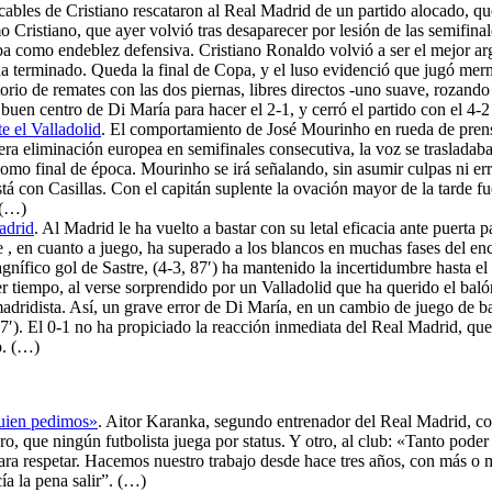
bles de Cristiano rescataron al Real Madrid de un partido alocado, que 
 Cristiano, que ayer volvió tras desaparecer por lesión de las semifi
ba como endeblez defensiva. Cristiano Ronaldo volvió a ser el mejor a
o ha terminado. Queda la final de Copa, y el luso evidenció que jugó m
rio de remates con las dos piernas, libres directos -uno suave, rozando e
buen centro de Di María para hacer el 2-1, y cerró el partido con el 4-2
e el Valladolid
. El comportamiento de José Mourinho en rueda de prensa
era eliminación europea en semifinales consecutiva, la voz se trasladaba
o final de época. Mourinho se irá señalando, sin asumir culpas ni error
tá con Casillas. Con el capitán suplente la ovación mayor de la tarde 
 (…)
adrid
. Al Madrid le ha vuelto a bastar con su letal eficacia ante puerta
e , en cuanto a juego, ha superado a los blancos en muchas fases del en
nífico gol de Sastre, (4-3, 87′) ha mantenido la incertidumbre hasta el f
tiempo, al verse sorprendido por un Valladolid que ha querido el baló
adridista. Así, un grave error de Di María, en un cambio de juego de b
7′). El 0-1 no ha propiciado la reacción inmediata del Real Madrid, qu
o. (…)
quien pedimos»
. Aitor Karanka, segundo entrenador del Real Madrid, c
 que ningún futbolista juega por status. Y otro, al club: «Tanto poder 
ra respetar. Hacemos nuestro trabajo desde hace tres años, con más o me
ía la pena salir”. (…)