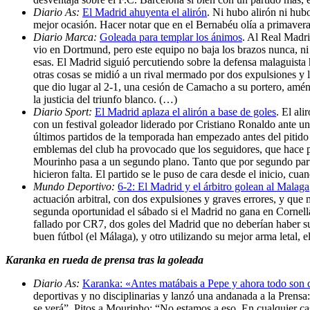
Diario As:
El Madrid ahuyenta el alirón
. Ni hubo alirón ni hub
mejor ocasión. Hacer notar que en el Bernabéu olía a primavera
Diario Marca:
Goleada para templar los ánimos
. Al Real Madri
vio en Dortmund, pero este equipo no baja los brazos nunca, ni c
esas. El Madrid siguió percutiendo sobre la defensa malaguista 
otras cosas se midió a un rival mermado por dos expulsiones y la
que dio lugar al 2-1, una cesión de Camacho a su portero, amén
la justicia del triunfo blanco. (…)
Diario Sport:
El Madrid aplaza el alirón a base de goles
. El al
con un festival goleador liderado por Cristiano Ronaldo ante u
últimos partidos de la temporada han empezado antes del pitido
emblemas del club ha provocado que los seguidores, que hace po
Mourinho pasa a un segundo plano. Tanto que por segundo parti
hicieron falta. El partido se le puso de cara desde el inicio, c
Mundo Deportivo:
6-2: El Madrid y el árbitro golean al Malaga
actuación arbitral, con dos expulsiones y graves errores, y que 
segunda oportunidad el sábado si el Madrid no gana en Cornellà
fallado por CR7, dos goles del Madrid que no deberían haber su
buen fútbol (el Málaga), y otro utilizando su mejor arma letal,
Karanka en rueda de prensa tras la goleada
Diario As:
Karanka: «Antes matábais a Pepe y ahora todo son 
deportivas y no disciplinarias y lanzó una andanada a la Prensa
se verá”. Pitos a Mourinho: “No estamos a eso. En cualquier caso