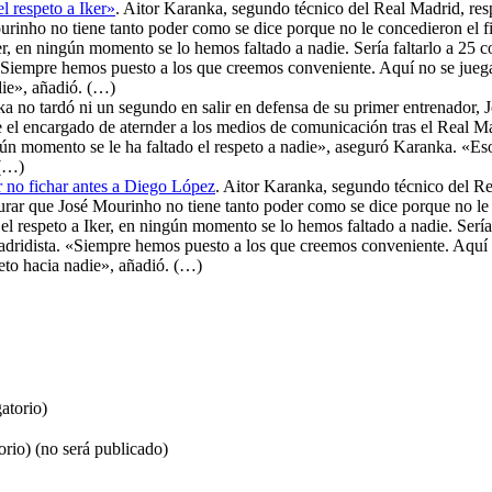
l respeto a Iker»
. Aitor Karanka, segundo técnico del Real Madrid, re
Mourinho no tiene tanto poder como se dice porque no le concedieron el 
Iker, en ningún momento se lo hemos faltado a nadie. Sería faltarlo a 25
«Siempre hemos puesto a los que creemos conveniente. Aquí no se juega 
die», añadió. (…)
ka no tardó ni un segundo en salir en defensa de su primer entrenador, J
e el encargado de aternder a los medios de comunicación tras el Real M
n momento se le ha faltado el respeto a nadie», aseguró Karanka. «Eso s
 (…)
r no fichar antes a Diego López
. Aitor Karanka, segundo técnico del R
segurar que José Mourinho no tiene tanto poder como se dice porque no l
o el respeto a Iker, en ningún momento se lo hemos faltado a nadie. Serí
adridista. «Siempre hemos puesto a los que creemos conveniente. Aquí no
eto hacia nadie», añadió. (…)
atorio)
orio) (no será publicado)