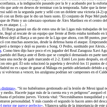
confianza, a la indignación pasando por la fe y acabando por la euforia
eón que arde en deseos de terminar con la temporada. Sabe que la tiene 
ssi salió en la segunda parte y selló con un doblete una victoria (4-2) q
ntró con un Betis que le dio un buen susto. El conjunto de Pepe Mel pu
aque de Pinto y un cabezazo oportuno de Álex Martínez en el centro del
es en ataque. (…)
a
. El Barça ganará un día de estos una de las Ligas más trabajadas de los
, llegó al rescate de un equipo que frente al Betis estaba tumbado en 
Messi dejó al Barça a un paso de la Liga que ahora, con 88 puntos, pu
có con muchas ausencias, desde la defensa hasta el ataque. Empezando 
uperó a tiempo y dejó su puesto a Song. O Pedro, sustituido por Alexis, 
a
. Como bien dijo hace poco el ex jugador del Real Zaragoza Xavi Agu
partido del Barça ante el Betis que se complicó demasiado en parte tam
abara una noche de gafe marcando el 2-2. Entró Leo justo después, en el
o con otro gol. Él solo solucionó la papeleta y devolvió los 11 puntos de 
l Madrid no es capaz de ganar al Málaga en partido adelantado debido a q
 y si volvieran a vencer, los azulgrana podrían ser campeones en el Cal
 distintas»
. “Si no hubiéramos gestionado así la lesión de Messi igual no
y medio. Hacerle jugar más de la cuenta era y es peligroso”.aseguró el e
asta el próximo jueves. Victoria vital: “Necesitábamos tranquilidad y e
ostraron personalidad. Y más cuando el segundo lo hacen antes del desc
el mejor me parece perfecto»
. Vilanova sabía de la importancia de este