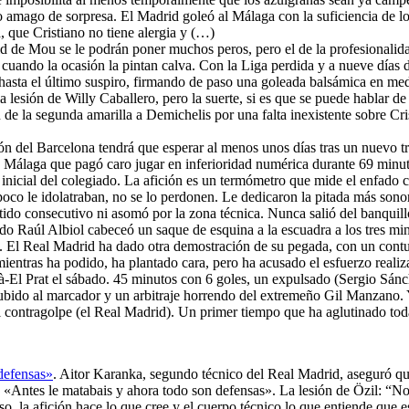
o amago de sorpresa. El Madrid goleó al Málaga con la suficiencia de los
, que Cristiano no tiene alergia y (…)
d de Mou se le podrán poner muchos peros, pero el de la profesionalida
uando la ocasión la pintan calva. Con la Liga perdida y a nueve días de
hasta el último suspiro, firmando de paso una goleada balsámica en medi
 lesión de Willy Caballero, pero la suerte, si es que se puede hablar d
 de la segunda amarilla a Demichelis por una falta inexistente sobre Cr
irón del Barcelona tendrá que esperar al menos unos días tras un nuevo t
n Málaga que pagó caro jugar en inferioridad numérica durante 69 minut
 inicial del colegiado. La afición es un termómetro que mide el enfado 
co le idolatraban, no se lo perdonen. Le dedicaron la pitada más sono
do consecutivo ni asomó por la zona técnica. Nunca salió del banquill
uando Raúl Albiol cabeceó un saque de esquina a la escuadra a los tres m
. El Real Madrid ha dado otra demostración de su pegada, con un con
mientras ha podido, ha plantado cara, pero ha acusado el esfuerzo realiza
-El Prat el sábado. 45 minutos con 6 goles, un expulsado (Sergio Sánch
bido al marcador y un arbitraje horrendo del extremeño Gil Manzano. Y 
 el contragolpe (el Real Madrid). Un primer tiempo que ha aglutinado to
defensas»
. Aitor Karanka, segundo técnico del Real Madrid, aseguró qu
: «Antes le matabais y ahora todo son defensas». La lesión de Özil: “N
, la afición hace lo que cree y el cuerpo técnico lo que entiende que es