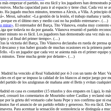
 más empezar el partido, no era fácil y los jugadores han demostrado p
ensivos. Mucha capacidad para ir al espacio y tiene chut. Cada vez se 
. Ha jugado muchos minutos, tenemos a Alexis, a Villa. A principio d
á». Messi, salvador: «La gestión de la lesión, el trabajo mañana y tarde,
ca porque en el último mes y medio casi no ha podido entrenarse». (…)
lo mirar»
. El entrenador del Barça, Tito Vilanova, estaba muy contento 
a Liga que todavía no da por ganada. Vilanova resumió el partido recon
 primer minuto no es fácil. Los jugadores han demostrado una vez más su
pio y al final del primer tiempo». (…)
Tras la victoria del Barça, Tito Vilanova declaraba en rueda de prensa 
del descanso y tras haber gozado de muchas ocasiones en la primera parte
 Tello. «Es un jugador que cada vez se asienta más en el primer equipo 
s minutos. Tiene mucha gente por delante». (…)
l Madrid ha vencido al Real Valladolid por 4-3 con un tanto de Marc Va
les en el que se impuso la calidad de los blancos al mejor juego por m
el partido de los azulgranas de mañana ante el Betis y evitan cualquier 
Madrid en casa es costumbre (15 triunfos y dos empates en Liga), lo más
ésped, censuró los comentarios de Mourinho sobre Casillas y reclamó más
ue por la grieta del vestuario cabe hasta Pepe y nos confirma que ni es
inutos fue el anuncio de un partido reñido y generoso. No era fácil. De
imavera. Para acentuar la sensación de somnolencia se distinguía a muc