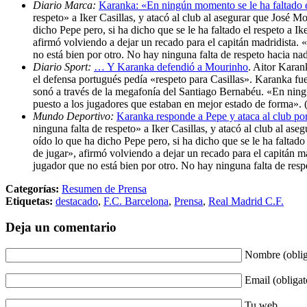
Diario Marca:
Karanka: «En ningún momento se le ha faltado e
respeto» a Iker Casillas, y atacó al club al asegurar que José 
dicho Pepe pero, si ha dicho que se le ha faltado el respeto a 
afirmó volviendo a dejar un recado para el capitán madridista. 
no está bien por otro. No hay ninguna falta de respeto hacia na
Diario Sport:
… Y Karanka defendió a Mourinho
. Aitor Karan
el defensa portugués pedía «respeto para Casillas». Karanka fu
sonó a través de la megafonía del Santiago Bernabéu. «En ningú
puesto a los jugadores que estaban en mejor estado de forma».
Mundo Deportivo:
Karanka responde a Pepe y ataca al club po
ninguna falta de respeto» a Iker Casillas, y atacó al club al a
oído lo que ha dicho Pepe pero, si ha dicho que se le ha faltad
de jugar», afirmó volviendo a dejar un recado para el capitán m
jugador que no está bien por otro. No hay ninguna falta de resp
Categorías:
Resumen de Prensa
Etiquetas:
destacado
,
F.C. Barcelona
,
Prensa
,
Real Madrid C.F.
Deja un comentario
Nombre (oblig
Email (obligat
Tu web