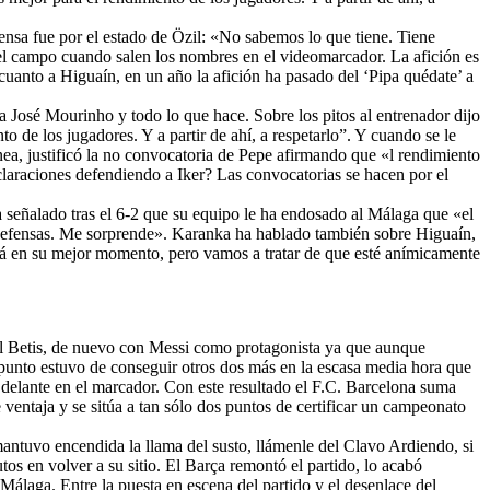
ensa fue por el estado de Özil: «No sabemos lo que tiene. Tiene
el campo cuando salen los nombres en el videomarcador. La afición es
 cuanto a Higuaín, en un año la afición ha pasado del ‘Pipa quédate’ a
a José Mourinho y todo lo que hace. Sobre los pitos al entrenador dijo
o de los jugadores. Y a partir de ahí, a respetarlo”. Y cuando se le
ea, justificó la no convocatoria de Pepe afirmando que «l rendimiento
laraciones defendiendo a Iker? Las convocatorias se hacen por el
 señalado tras el 6-2 que su equipo le ha endosado al Málaga que «el
 defensas. Me sorprende». Karanka ha hablado también sobre Higuaín,
stá en su mejor momento, pero vamos a tratar de que esté anímicamente
eal Betis, de nuevo con Messi como protagonista ya que aunque
a punto estuvo de conseguir otros dos más en la escasa media hora que
or delante en el marcador. Con este resultado el F.C. Barcelona suma
 ventaja y se sitúa a tan sólo dos puntos de certificar un campeonato
 mantuvo encendida la llama del susto, llámenle del Clavo Ardiendo, si
tos en volver a su sitio. El Barça remontó el partido, lo acabó
Málaga. Entre la puesta en escena del partido y el desenlace del