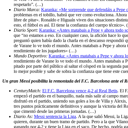
respetarlo”. (…)
Diario Marca:
Karanka: «Me sorprende que defendáis a Pepe 
problemas en el tobillo, habrá que ver como evoluciona. Ahora
libre de pitar». Ronaldo e Higuaín viven dos situaciones distint
esto, el fútbol es así. El tiene la confianza del cuerpo técnico».
Diario Sport:
Karanka: «Antes matabais a Pepe y ahora todo s
que “no estamos a eso. En cualquier caso, la afición hace lo que
preguntó quien había dado la charla en el descanso respondió q
de Varane lo ve todo el mundo. Antes matabais a Pepe y ahora t
rendimiento de los jugadores» (…)
Mundo Deportivo:
Karanka: «Antes matabais a Pepe y ahora l
rendimiento de Varane lo ve todo el mundo. Antes matabais a P
pitado por parte del público al saltar el césped en la segunda
lo mejor posible y sabe de sobra la confianza que tiene este cue
Un gran Messi posibilita la remontada del F.C. Barcelona ante el Re
CenturyMatch:
El F.C. Barcelona vence 4-2 al Real Betis
. El 
empezó el partido en el banquillo, nada más salir al campo marc
disfrutó en el partido, uniendo sus goles a los de Villa y Alexi
tres puntos prácticamente definitivos y aunque la victoria del R
que cimentó desde las primeras jornadas. (…)
Diario As:
Messi sentencia la Liga
. A la que salió Messi, la Li
quieren, durante un buen tramo de partido. Pero a la que Vilanov
ganando por 4-2 y tiene la Liga en el saco. De hecho, podría ga