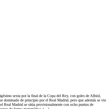
igésimo sexta por la final de la Copa del Rey, con goles de Albiol,
ue dominado de principio por el Real Madrid, pero que además se vio
 el Real Madrid se sitúa provisionalmente con ocho puntos de
mpeones de forma matemática. (…)