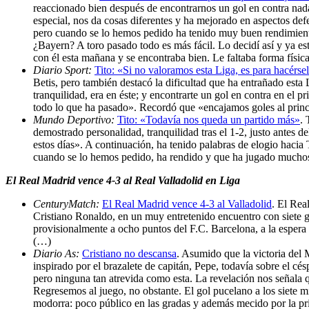
reaccionado bien después de encontrarnos un gol en contra nada
especial, nos da cosas diferentes y ha mejorado en aspectos def
pero cuando se lo hemos pedido ha tenido muy buen rendimiento
¿Bayern? A toro pasado todo es más fácil. Lo decidí así y ya est
con él esta mañana y se encontraba bien. Le faltaba forma físi
Diario Sport:
Tito: «Si no valoramos esta Liga, es para hacérse
Betis, pero también destacó la dificultad que ha entrañado est
tranquilidad, era en éste; y encontrarte un gol en contra en el
todo lo que ha pasado». Recordó que «encajamos goles al princi
Mundo Deportivo:
Tito: «Todavía nos queda un partido más»
. 
demostrado personalidad, tranquilidad tras el 1-2, justo antes 
estos días». A continuación, ha tenido palabras de elogio hacia
cuando se lo hemos pedido, ha rendido y que ha jugado mucho
El Real Madrid vence 4-3 al Real Valladolid en Liga
CenturyMatch:
El Real Madrid vence 4-3 al Valladolid
. El Rea
Cristiano Ronaldo, en un muy entretenido encuentro con siete go
provisionalmente a ocho puntos del F.C. Barcelona, a la espera d
(…)
Diario As:
Cristiano no descansa
. Asumido que la victoria del 
inspirado por el brazalete de capitán, Pepe, todavía sobre el c
pero ninguna tan atrevida como esta. La revelación nos señala q
Regresemos al juego, no obstante. El gol pucelano a los siete m
modorra: poco público en las gradas y además mecido por la pr