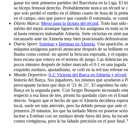
ganar los siete primeros partidos del Barcelona en la Liga. El 
su bíceps femoral derecho. Probablemente nunca un récord se c
que solo perdió el rumbo en el último cuarto de hora de la prim
en el campo, sino que parece que cuando él estornuda, se const
Diario Marca:
Messi paga la factura del récord
. Todo han sido 
mérito del mejor arranque liguero de los azulgrana en toda su hi
al hasta entonces indomable Almería. Siete victorias en siete pa
encauzarlo ante un Almería muy bien posicionado defensivament
Diario Sport:
Sonrisas y lágrimas en Almería
. Una aparición, u
máquina azulgrana pareció atrancarse después de su brillante ex
Bartra como central- no aportó la frescura esperada, y el equipo 
hora escasa que estuvo en el terreno de juego. Las dolencias m
pocos minutos después de haber marcado el 0-1 en una jugada ‘ma
exquisito zurdazo, ajustadísimo, se coló en la red tras rebotar e
Mundo Deportivo:
0-2: Victoria del Barça en Almería y récord
historia del Barça. Sus jugadores, los mismos que ayudaron a Pe
preocupante factura que deja el ’21 de 21′. El argentino ha sid
Barça en la segunda parte. Con Sergio Busquets incrustado entre
respecto a esa línea de tres, pronto ha quedado claro en el Est
directo. Seguro que el hecho de que el Almería decidiera espera
local, suele ser más atrevido, pero ha debido pensar que ante e
primeros 20 minutos, los que ha tardado Messi en ponerse serio
lucirse a Esteban con un zurdazo desde fuera del área, ha toca
contra vertiginosa, pero le ha faltado precisión en el pase fina