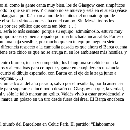
 Eso sí, como la gente canta muy bien, los de Glasgow caen simpáticos
 a todo lo que se mueve. Y cuando no se mueve y está en el suelo (véase
o blaugrana por 0-1 marca uno de los hitos del neonato grupo de
 el solista virtuoso no estaba en el campo. Sin Messi, todos los
das por ese público que canta tan bien. (…)
o, sería lo más sensato, porque su equipo, admitámoslo, estuvo muy
n equipo rocoso y bien arropado por una hinchada incansable. Por eso
mpre una baja sensible, por mucho que en tu equipo jueguen siete
 diferencia respecto a la campaña pasada es que ahora el Barça cuenta
iene este chico es que no se arruga ni en los ambientes más hostiles, y
ntro bronco, tenso y competido, los blaugrana se rehicieron a la
dos y alternativas para competir y ganar en cuaqluier circunstancia.
rrió al dibujo esperado, con Bartra en el eje de la zaga junto a
y Neymar. (…)
si un calco al del año pasado, salvo por el resultado, por la ausencia
nte para superar ese incómodo desafío en Glasgow en que, la verdad,
 y sólo le faltó marcar un golito. Valdés vlvió a estar providencial y
i marca un golazo en un tiro desde fuera del área. El Barça encabeza
l triunfo del Barcelona en Celtic Park. El partido: “Elaboramos