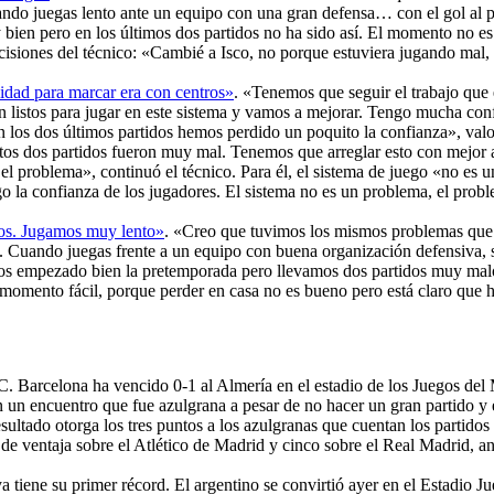
ando juegas lento ante un equipo con una gran defensa… con el gol al p
 pero en los últimos dos partidos no ha sido así. El momento no es fá
isiones del técnico: «Cambié a Isco, no porque estuviera jugando mal, 
lidad para marcar era con centros»
. «Tenemos que seguir el trabajo que
on listos para jugar en este sistema y vamos a mejorar. Tengo mucha co
 los dos últimos partidos hemos perdido un poquito la confianza», valo
s dos partidos fueron muy mal. Tenemos que arreglar esto con mejor a
 el problema», continuó el técnico. Para él, el sistema de juego «no e
o la confianza de los jugadores. El sistema no es un problema, el proble
os. Jugamos muy lento»
. «Creo que tuvimos los mismos problemas que en
. Cuando juegas frente a un equipo con buena organización defensiva, s
os empezado bien la pretemporada pero llevamos dos partidos muy malo
 momento fácil, porque perder en casa no es bueno pero está claro que 
.C. Barcelona ha vencido 0-1 al Almería en el estadio de los Juegos del
n un encuentro que fue azulgrana a pesar de no hacer un gran partido y 
ultado otorga los tres puntos a los azulgranas que cuentan los partidos p
 de ventaja sobre el Atlético de Madrid y cinco sobre el Real Madrid, a
a tiene su primer récord. El argentino se convirtió ayer en el Estadio 