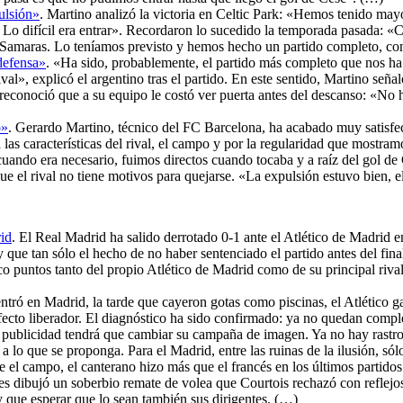
ulsión»
. Martino analizó la victoria en Celtic Park: «Hemos tenido may
a. Lo difícil era entrar». Recordaron lo sucedido la temporada pasada:
on Samaras. Lo teníamos previsto y hemos hecho un partido completo, c
defensa»
. «Ha sido, probablemente, el partido más completo que nos h
al», explicó el argentino tras el partido. En este sentido, Martino seña
reconoció que a su equipo le costó ver puerta antes del descanso: «No h
o»
. Gerardo Martino, técnico del FC Barcelona, ha acabado muy satisfe
las características del rival, el campo y por la regularidad que mostram
uando era necesario, fuimos directos cuando tocaba y a raíz del gol d
e el rival no tiene motivos para quejarse. «La expulsión estuvo bien, 
rid
. El Real Madrid ha salido derrotado 0-1 ante el Atlético de Madrid en
 que tan sólo el hecho de no haber sentenciado el partido antes del fin
co puntos tanto del propio Atlético de Madrid como de su principal riva
 entró en Madrid, la tarde que cayeron gotas como piscinas, el Atlético
ecto liberador. El diagnóstico ha sido confirmado: ya no quedan complej
 de publicidad tendrá que cambiar su campaña de imagen. Ya no hay rastr
a lo que se proponga. Para el Madrid, entre las ruinas de la ilusión, s
l campo, el canterano hizo más que el francés en los últimos partidos 
des dibujó un soberbio remate de volea que Courtois rechazó con reflejo
 que esperar que lo sean también sus dirigentes. (…)