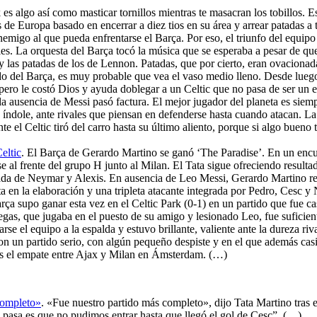
k es algo así como masticar tornillos mientras te masacran los tobillos.
es de Europa basado en encerrar a diez tios en su área y arrear patadas
emigo al que pueda enfrentarse el Barça. Por eso, el triunfo del equip
les. La orquesta del Barça tocó la música que se esperaba a pesar de que
 y las patadas de los de Lennon. Patadas, que por cierto, eran ovaciona
ado del Barça, es muy probable que vea el vaso medio lleno. Desde lueg
o, pero le costó Dios y ayuda doblegar a un Celtic que no pasa de ser u
, la ausencia de Messi pasó factura. El mejor jugador del planeta es sie
 índole, ante rivales que piensan en defenderse hasta cuando atacan. La
el Celtic tiró del carro hasta su último aliento, porque si algo bueno t
eltic
. El Barça de Gerardo Martino se ganó ‘The Paradise’. En un encue
e al frente del grupo H junto al Milan. El Tata sigue ofreciendo resulta
ugada de Neymar y Alexis. En ausencia de Leo Messi, Gerardo Martino recu
ta en la elaboración y una tripleta atacante integrada por Pedro, Cesc 
arça supo ganar esta vez en el Celtic Park (0-1) en un partido que fue ca
egas, que jugaba en el puesto de su amigo y lesionado Leo, fue suficie
 el equipo a la espalda y estuvo brillante, valiente ante la dureza rival
on un partido serio, con algún pequeño despiste y en el que además cas
ás el empate entre Ajax y Milan en Ámsterdam. (…)
completo»
. «Fue nuestro partido más completo», dijo Tata Martino tras e
 pasa es que no pudimos entrar hasta que llegó el gol de Cesc”. (…)