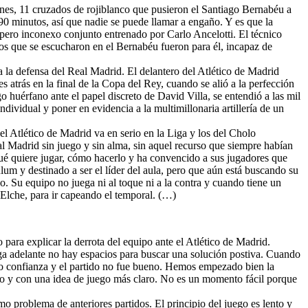
ines, 11 cruzados de rojiblanco que pusieron el Santiago Bernabéu a
 90 minutos, así que nadie se puede llamar a engaño. Y es que la
 pero inconexo conjunto entrenado por Carlo Ancelotti. El técnico
tos que se escucharon en el Bernabéu fueron para él, incapaz de
a la defensa del Real Madrid. El delantero del Atlético de Madrid
atrás en la final de la Copa del Rey, cuando se alió a la perfección
huérfano ante el papel discreto de David Villa, se entendió a las mil
ividual y poner en evidencia a la multimillonaria artillería de un
el Atlético de Madrid va en serio en la Liga y los del Cholo
al Madrid sin juego y sin alma, sin aquel recurso que siempre habían
 qué quiere jugar, cómo hacerlo y ha convencido a sus jugadores que
ulum y destinado a ser el líder del aula, pero que aún está buscando su
o. Su equipo no juega ni al toque ni a la contra y cuando tiene un
 Elche, para ir capeando el temporal. (…)
 para explicar la derrota del equipo ante el Atlético de Madrid.
ega adelante no hay espacios para buscar una solución postiva. Cuando
ido confianza y el partido no fue bueno. Hemos empezado bien la
so y con una idea de juego más claro. No es un momento fácil porque
smo problema de anteriores partidos. El principio del juego es lento y