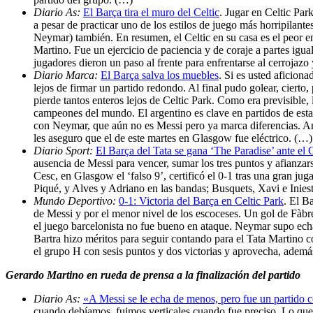
Diario As:
El Barça tira el muro del Celtic
. Jugar en Celtic Par
a pesar de practicar uno de los estilos de juego más horripilant
Neymar) también. En resumen, el Celtic en su casa es el peor en
Martino. Fue un ejercicio de paciencia y de coraje a partes igua
jugadores dieron un paso al frente para enfrentarse al cerrojazo
Diario Marca:
El Barça salva los muebles
. Si es usted aficion
lejos de firmar un partido redondo. Al final pudo golear, ciert
pierde tantos enteros lejos de Celtic Park. Como era previsible
campeones del mundo. El argentino es clave en partidos de esta
con Neymar, que aún no es Messi pero ya marca diferencias. Ante 
les aseguro que el de este martes en Glasgow fue eléctrico. (…)
Diario Sport:
El Barça del Tata se gana ‘The Paradise’ ante el C
ausencia de Messi para vencer, sumar los tres puntos y afianzars
Cesc, en Glasgow el ‘falso 9’, certificó el 0-1 tras una gran j
Piqué, y Alves y Adriano en las bandas; Busquets, Xavi e Inies
Mundo Deportivo:
0-1: Victoria del Barça en Celtic Park
. El B
de Messi y por el menor nivel de los escoceses. Un gol de Fàbr
el juego barcelonista no fue bueno en ataque. Neymar supo echarse
Bartra hizo méritos para seguir contando para el Tata Martino c
el grupo H con sesis puntos y dos victorias y aprovecha, adem
Gerardo Martino en rueda de prensa a la finalización del partido
Diario As:
«A Messi se le echa de menos, pero fue un partido 
cuando debíamos, fuimos verticales cuando fue preciso. Lo que