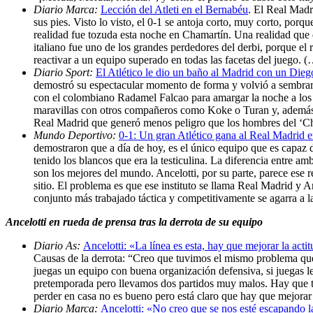
Diario Marca:
Lección del Atleti en el Bernabéu
. El Real Madr
sus pies. Visto lo visto, el 0-1 se antoja corto, muy corto, por
realidad fue tozuda esta noche en Chamartín. Una realidad que 
italiano fue uno de los grandes perdedores del derbi, porque el
reactivar a un equipo superado en todas las facetas del juego. 
Diario Sport:
El Atlético le dio un baño al Madrid con un Diego
demostró su espectacular momento de forma y volvió a sembrar e
con el colombiano Radamel Falcao para amargar la noche a los e
maravillas con otros compañeros como Koke o Turan y, además, co
Real Madrid que generó menos peligro que los hombres del ‘C
Mundo Deportivo:
0-1: Un gran Atlético gana al Real Madrid 
demostraron que a día de hoy, es el único equipo que es capaz d
tenido los blancos que era la testiculina. La diferencia entre 
son los mejores del mundo. Ancelotti, por su parte, parece ese r
sitio. El problema es que ese instituto se llama Real Madrid y A
conjunto más trabajado táctica y competitivamente se agarra a l
Ancelotti en rueda de prensa tras la derrota de su equipo
Diario As:
Ancelotti: «La línea es esta, hay que mejorar la acti
Causas de la derrota: “Creo que tuvimos el mismo problema que 
juegas un equipo con buena organización defensiva, si juegas l
pretemporada pero llevamos dos partidos muy malos. Hay que te
perder en casa no es bueno pero está claro que hay que mejorar
Diario Marca:
Ancelotti: «No creo que se nos esté escapando l