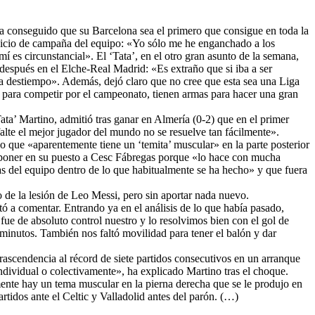
 ha conseguido que su Barcelona sea el primero que consigue en toda la
e inicio de campaña del equipo: «Yo sólo me he enganchado a los
 es circunstancial». El ‘Tata’, en el otro gran asunto de la semana,
 después en el Elche-Real Madrid: «Es extraño que si iba a ser
á a destiempo». Además, dejó claro que no cree que esta sea una Liga
 para competir por el campeonato, tienen armas para hacer una gran
ata’ Martino, admitió tras ganar en Almería (0-2) que en el primer
alte el mejor jugador del mundo no se resuelve tan fácilmente».
jo que «aparentemente tiene un ‘temita’ muscular» en la parte posterior
ió poner en su puesto a Cesc Fábregas porque «lo hace con mucha
mas del equipo dentro de lo que habitualmente se ha hecho» y que fuera
de la lesión de Leo Messi, pero sin aportar nada nuevo.
 a comentar. Entrando ya en el análisis de lo que había pasado,
e de absoluto control nuestro y lo resolvimos bien con el gol de
 minutos. También nos faltó movilidad para tener el balón y dar
trascendencia al récord de siete partidos consecutivos en un arranque
dividual o colectivamente», ha explicado Martino tras el choque.
mente hay un tema muscular en la pierna derecha que se le produjo en
tidos ante el Celtic y Valladolid antes del parón. (…)