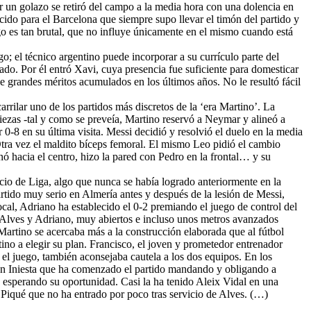
ar un golazo se retiró del campo a la media hora con una dolencia en
do para el Barcelona que siempre supo llevar el timón del partido y
ego es tan brutal, que no influye únicamente en el mismo cuando está
; el técnico argentino puede incorporar a su currículo parte del
nado. Por él entró Xavi, cuya presencia fue suficiente para domesticar
de grandes méritos acumulados en los últimos años. No le resultó fácil
rrilar uno de los partidos más discretos de la ‘era Martino’. La
iezas -tal y como se preveía, Martino reservó a Neymar y alineó a
 0-8 en su última visita. Messi decidió y resolvió el duelo en la media
tra vez el maldito bíceps femoral. El mismo Leo pidió el cambio
ó hacia el centro, hizo la pared con Pedro en la frontal… y su
inicio de Liga, algo que nunca se había logrado anteriormente en la
artido muy serio en Almería antes y después de la lesión de Messi,
ocal, Adriano ha establecido el 0-2 premiando el juego de control del
s, Alves y Adriano, muy abiertos e incluso unos metros avanzados
 Martino se acercaba más a la construcción elaborada que al fútbol
ino a elegir su plan. Francisco, el joven y prometedor entrenador
 el juego, también aconsejaba cautela a los dos equipos. En los
e un Iniesta que ha comenzado el partido mandando y obligando a
 esperando su oportunidad. Casi la ha tenido Aleix Vidal en una
e Piqué que no ha entrado por poco tras servicio de Alves. (…)