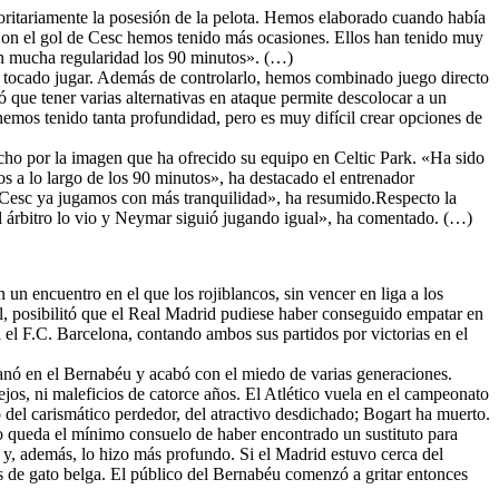
oritariamente la posesión de la pelota. Hemos elaborado cuando había
 «Con el gol de Cesc hemos tenido más ocasiones. Ellos han tenido muy
on mucha regularidad los 90 minutos». (…)
a tocado jugar. Además de controlarlo, hemos combinado juego directo
ló que tener varias alternativas en ataque permite descolocar a un
emos tenido tanta profundidad, pero es muy difícil crear opciones de
cho por la imagen que ha ofrecido su equipo en Celtic Park. «Ha sido
os a lo largo de los 90 minutos», ha destacado el entrenador
e Cesc ya jugamos con más tranquilidad», ha resumido.Respecto la
el árbitro lo vio y Neymar siguió jugando igual», ha comentado. (…)
 un encuentro en el que los rojiblancos, sin vencer en liga a los
al, posibilitó que el Real Madrid pudiese haber conseguido empatar en
l el F.C. Barcelona, contando ambos sus partidos por victorias en el
 ganó en el Bernabéu y acabó con el miedo de varias generaciones.
os, ni maleficios de catorce años. El Atlético vuela en el campeonato
o del carismático perdedor, del atractivo desdichado; Bogart ha muerto.
ólo queda el mínimo consuelo de haber encontrado un sustituto para
y, además, lo hizo más profundo. Si el Madrid estuvo cerca del
s de gato belga. El público del Bernabéu comenzó a gritar entonces