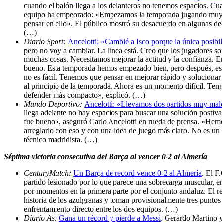
cuando el balón llega a los delanteros no tenemos espacios. Cu
equipo ha empeorado: «Empezamos la temporada jugando muy bien
pensar en ello». El público mostró su desacuerdo en algunas dec
(…)
Diario Sport:
Ancelotti: «Cambié a Isco porque la única posibi
pero no voy a cambiar. La línea está. Creo que los jugadores s
muchas cosas. Necesitamos mejorar la actitud y la confianza. En
bueno. Esta temporada hemos empezado bien, pero después, esto
no es fácil. Tenemos que pensar en mejorar rápido y solucionar
al principio de la temporada. Ahora es un momento difícil. Teng
defender más compacto», explicó. (…)
Mundo Deportivo:
Ancelotti: «Llevamos dos partidos muy mal
llega adelante no hay espacios para buscar una solución postiva
fue bueno», aseguró Carlo Ancelotti en rueda de prensa. «Hem
arreglarlo con eso y con una idea de juego más claro. No es un
técnico madridista. (…)
Séptima victoria consecutiva del Barça al vencer 0-2 al Almería
CenturyMatch:
Un Barça de record vence 0-2 al Almería
. El F
partido lesionado por lo que parece una sobrecarga muscular, e
por momentos en la primera parte por el conjunto andaluz. El res
historia de los azulgranas y toman provisionalmente tres puntos
enfrentamiento directo entre los dos equipos. (…)
Diario As:
Gana un récord y pierde a Messi
. Gerardo Martino y