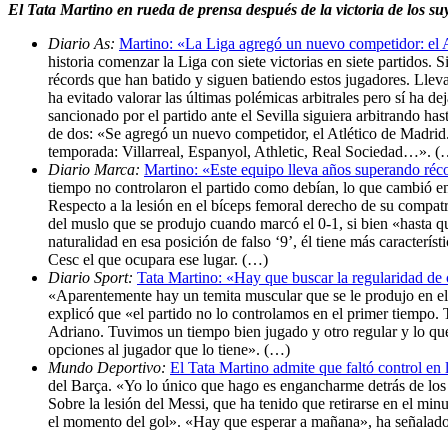
El Tata Martino en rueda de prensa después de la victoria de los su
Diario As:
Martino: «La Liga agregó un nuevo competidor: el A
historia comenzar la Liga con siete victorias en siete partidos
récords que han batido y siguen batiendo estos jugadores. Lleva
ha evitado valorar las últimas polémicas arbitrales pero sí ha 
sancionado por el partido ante el Sevilla siguiera arbitrando h
de dos: «Se agregó un nuevo competidor, el Atlético de Madrid
temporada: Villarreal, Espanyol, Athletic, Real Sociedad…». (
Diario Marca:
Martino: «Este equipo lleva años superando réco
tiempo no controlaron el partido como debían, lo que cambió en
Respecto a la lesión en el bíceps femoral derecho de su compatr
del muslo que se produjo cuando marcó el 0-1, si bien «hasta q
naturalidad en esa posición de falso ‘9’, él tiene más caracter
Cesc el que ocupara ese lugar. (…)
Diario Sport:
Tata Martino: «Hay que buscar la regularidad de c
«Aparentemente hay un temita muscular que se le produjo en el
explicó que «el partido no lo controlamos en el primer tiempo.
Adriano. Tuvimos un tiempo bien jugado y otro regular y lo que 
opciones al jugador que lo tiene». (…)
Mundo Deportivo:
El Tata Martino admite que faltó control en 
del Barça. «Yo lo único que hago es engancharme detrás de los 
Sobre la lesión del Messi, que ha tenido que retirarse en el m
el momento del gol». «Hay que esperar a mañana», ha señalado, e