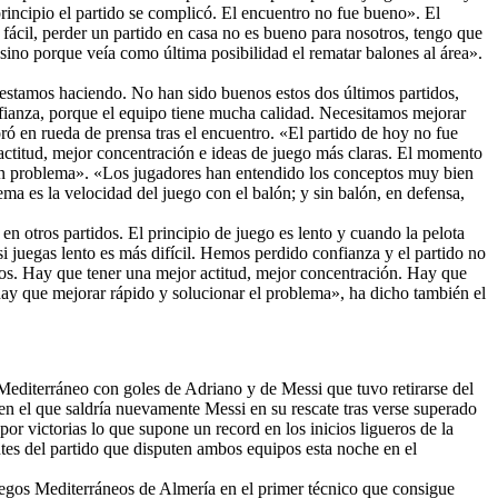
rincipio el partido se complicó. El encuentro no fue bueno». El
cil, perder un partido en casa no es bueno para nosotros, tengo que
sino porque veía como última posibilidad el rematar balones al área».
 estamos haciendo. No han sido buenos estos dos últimos partidos,
nfianza, porque el equipo tiene mucha calidad. Necesitamos mejorar
ró en rueda de prensa tras el encuentro. «El partido de hoy no fue
ctitud, mejor concentración e ideas de juego más claras. El momento
s un problema». «Los jugadores han entendido los conceptos muy bien
ma es la velocidad del juego con el balón; y sin balón, en defensa,
 otros partidos. El principio de juego es lento y cuando la pelota
i juegas lento es más difícil. Hemos perdido confianza y el partido no
s. Hay que tener una mejor actitud, mejor concentración. Hay que
hay que mejorar rápido y solucionar el problema», ha dicho también el
 Mediterráneo con goles de Adriano y de Messi que tuvo retirarse del
en el que saldría nuevamente Messi en su rescate tras verse superado
or victorias lo que supone un record en los inicios ligueros de la
ntes del partido que disputen ambos equipos esta noche en el
Juegos Mediterráneos de Almería en el primer técnico que consigue