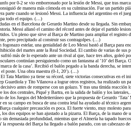
triunfo por 0-2 se vio emborronado por la lesión de Messi, que tras marc
onsiguió de manera más cómoda en su culminación. Fue un partido pláci
era parte cuando se lesionó Messi. La influencia del argentino en el ju
ipa todo el equipo. (…)
dudas en el Barcelona de Gerardo Martino desde su llegada. Sin embargo
storia. Messi allanó el camino del récord antes de dejar el partido lesio
rtidos. Un pleno que sirve al Barça de Martino para ampliar el registro 
e, pero precipitado al construir sus contragolpes. (…)
n fogonazo estelar, una genialidad de Leo Messi bastó al Barça para enca
hibición del martes ante la Real Sociedad. El cambio de varias de sus p
sufrió más de lo esperado ante un rival al que, hace tres años, goleó por
usculares continúan persiguiendo como un fantasma al ’10’ del Barça. O
rca de la casa’. Recibió el balón pegado a la banda derecha, se intern
n el poste. Una obra maestra (0-1, 20′). (…)
. El Tata Martino ya tiene su récord, siete victorias consecutivas en el 
p Guardiola y Tito Vilanova a lograr otros registros, ha realizado un p
o decisivo antes de romperse con un golazo. Y tras una tímida reacción l
 los dos centrales, Piqué y Bartra, en la salida de balón y los laterale
adio de los Juegos del Medeiterráneo que la propuesta de Gerardo ‘Tata’
r en su campo en busca de una contra letal ha ayudado al técnico argent
l Barça cualquier precaución es poca. El fuerte viento, muy molesto para
, los dos equipos se han ajustado a la pizarra. El Barça, de la mano d
do sin demasiada profundidad, mientras que el Almería ha tapado huecos
l. Y la respuesta del Barça ha llegado a balón parado, con un cabezazo d