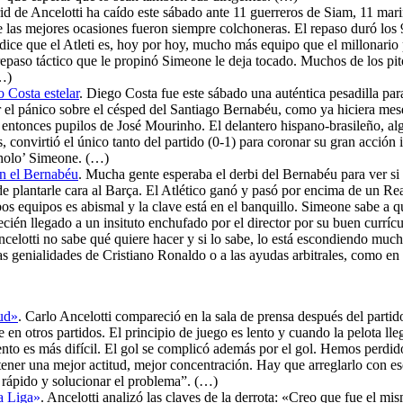
id de Ancelotti ha caído este sábado ante 11 guerreros de Siam, 11 mar
que las mejores ocasiones fueron siempre colchoneras. El repaso duró los
dice que el Atleti es, hoy por hoy, mucho más equipo que el millonario
 repaso táctico que le propinó Simeone le deja tocado. Muchos de los pi
(…)
 Costa estelar
. Diego Costa fue este sábado una auténtica pesadilla par
l pánico sobre el césped del Santiago Bernabéu, como ya hiciera meses 
ntonces pupilos de José Mourinho. El delantero hispano-brasileño, algo 
nvirtió el único tanto del partido (0-1) para coronar su gran acción ind
holo’ Simeone. (…)
en el Bernabéu
. Mucha gente esperaba el derbi del Bernabéu para ver si 
e plantarle cara al Barça. El Atlético ganó y pasó por encima de un Re
ambos equipos es abismal y la clave está en el banquillo. Simeone sabe a
ecién llegado a un insituto enchufado por el director por su buen curríc
ncelotti no sabe qué quiere hacer y si lo sabe, lo está escondiendo much
as genialidades de Cristiano Ronaldo o a las ayudas arbitrales, como en
tud»
. Carlo Ancelotti compareció en la sala de prensa después del partido
en otros partidos. El principio de juego es lento y cuando la pelota ll
ento es más difícil. El gol se complicó además por el gol. Hemos perd
ner una mejor actitud, mejor concentración. Hay que arreglarlo con e
 rápido y solucionar el problema”. (…)
a Liga»
. Ancelotti analizó las claves de la derrota: «Creo que fue el mi