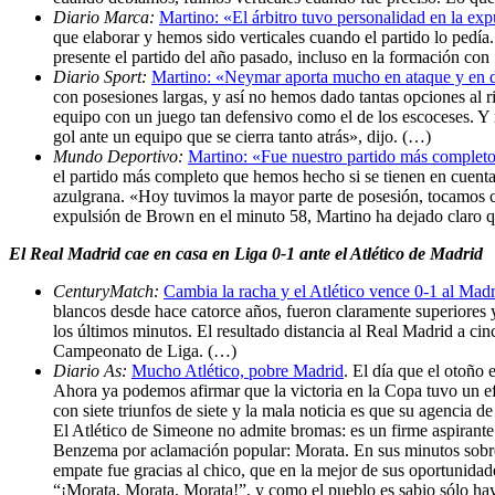
Diario Marca:
Martino: «El árbitro tuvo personalidad en la exp
que elaborar y hemos sido verticales cuando el partido lo pedí
presente el partido del año pasado, incluso en la formación c
Diario Sport:
Martino: «Neymar aporta mucho en ataque y en 
con posesiones largas, y así no hemos dado tantas opciones al riv
equipo con un juego tan defensivo como el de los escoceses. Y 
gol ante un equipo que se cierra tanto atrás», dijo. (…)
Mundo Deportivo:
Martino: «Fue nuestro partido más complet
el partido más completo que hemos hecho si se tienen en cuenta 
azulgrana. «Hoy tuvimos la mayor parte de posesión, tocamos c
expulsión de Brown en el minuto 58, Martino ha dejado claro qu
El Real Madrid cae en casa en Liga 0-1 ante el Atlético de Madrid
CenturyMatch:
Cambia la racha y el Atlético vence 0-1 al Mad
blancos desde hace catorce años, fueron claramente superiores y
los últimos minutos. El resultado distancia al Real Madrid a cin
Campeonato de Liga. (…)
Diario As:
Mucho Atlético, pobre Madrid
. El día que el otoño
Ahora ya podemos afirmar que la victoria en la Copa tuvo un ef
con siete triunfos de siete y la mala noticia es que su agencia
El Atlético de Simeone no admite bromas: es un firme aspirante 
Benzema por aclamación popular: Morata. En sus minutos sobre e
empate fue gracias al chico, que en la mejor de sus oportunida
“¡Morata, Morata, Morata!”, y como el pueblo es sabio sólo hay