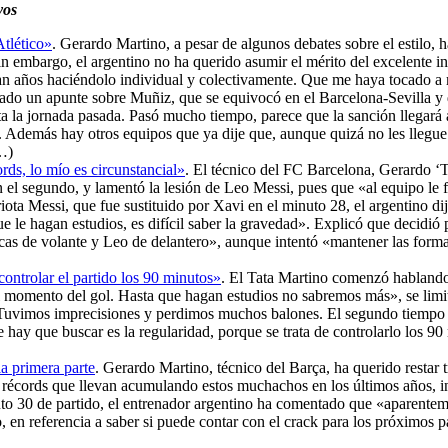
yos
tlético»
. Gerardo Martino, a pesar de algunos debates sobre el estilo,
. Sin embargo, el argentino no ha querido asumir el mérito del excelent
n años haciéndolo individual y colectivamente. Que me haya tocado a mí
dejado un apunte sobre Muñiz, que se equivocó en el Barcelona-Sevilla y
asta la jornada pasada. Pasó mucho tiempo, parece que la sanción llegar
. Además hay otros equipos que ya dije que, aunque quizá no les llegue
…)
rds, lo mío es circunstancial»
. El técnico del FC Barcelona, Gerardo ‘T
 el segundo, y lamentó la lesión de Leo Messi, pues que «al equipo le f
iota Messi, que fue sustituido por Xavi en el minuto 28, el argentino di
ue le hagan estudios, es difícil saber la gravedad». Explicó que decid
ísticas de volante y Leo de delantero», aunque intentó «mantener las for
ontrolar el partido los 90 minutos»
. El Tata Martino comenzó hablando 
 momento del gol. Hasta que hagan estudios no sabremos más», se limitó
 Tuvimos imprecisiones y perdimos muchos balones. El segundo tiempo fu
hay que buscar es la regularidad, porque se trata de controlarlo los 90
la primera parte
. Gerardo Martino, técnico del Barça, ha querido restar 
récords que llevan acumulando estos muchachos en los últimos años, in
inuto 30 de partido, el entrenador argentino ha comentado que «aparente
n referencia a saber si puede contar con el crack para los próximos par