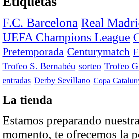
Etiquetas
F.C. Barcelona
Real Madri
UEFA Champions League
C
Pretemporada
Centurymatch
F
Trofeo S. Bernabéu
sorteo
Trofeo 
entradas
Derby Sevillano
Copa Catalun
La tienda
Estamos preparando nuestra 
momento, te ofrecemos la po