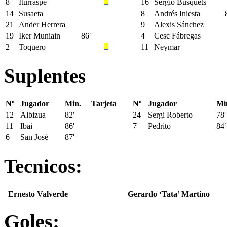
8
Iturraspe
16
Sergio Busquets
14
Susaeta
8
Andrés Iniesta
21
Ander Herrera
9
Alexis Sánchez
19
Iker Muniain
86′
4
Cesc Fábregas
2
Toquero
11
Neymar
Suplentes
Nº
Jugador
Min.
Tarjeta
Nº
Jugador
Mi
12
Albizua
82′
24
Sergi Roberto
78′
11
Ibai
86′
7
Pedrito
84′
6
San José
87′
Tecnicos:
Ernesto Valverde
Gerardo ‘Tata’ Martino
Goles: