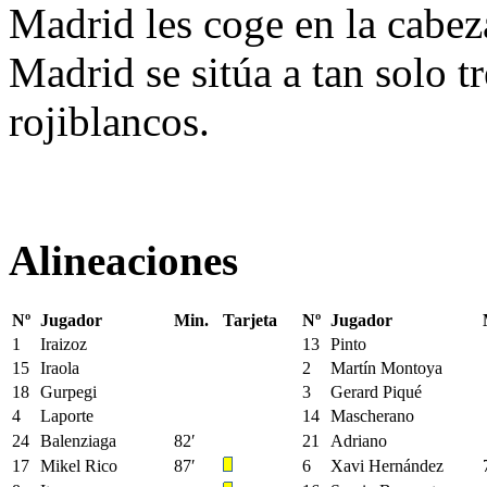
Madrid les coge en la cabeza
Madrid se sitúa a tan solo t
rojiblancos.
Alineaciones
Nº
Jugador
Min.
Tarjeta
Nº
Jugador
1
Iraizoz
13
Pinto
15
Iraola
2
Martín Montoya
18
Gurpegi
3
Gerard Piqué
4
Laporte
14
Mascherano
24
Balenziaga
82′
21
Adriano
17
Mikel Rico
87′
6
Xavi Hernández