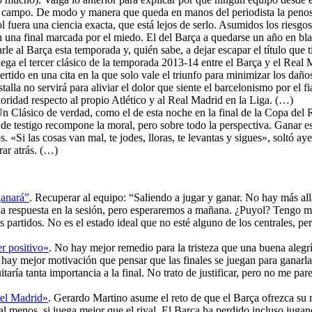
l campo. De modo y manera que queda en manos del periodista la penosa
ol fuera una ciencia exacta, que está lejos de serlo. Asumidos los riesg
 una final marcada por el miedo. El del Barça a quedarse un año en blan
le al Barça esta temporada y, quién sabe, a dejar escapar el título qu
lega el tercer clásico de la temporada 2013-14 entre el Barça y el Real 
ertido en una cita en la que solo vale el triunfo para minimizar los dañ
lla no servirá para aliviar el dolor que siente el barcelonismo por el fi
ioridad respecto al propio Atlético y al Real Madrid en la Liga. (…)
Un Clásico de verdad, como el de esta noche en la final de la Copa del 
n de testigo recompone la moral, pero sobre todo la perspectiva. Ganar e
. «Si las cosas van mal, te jodes, lloras, te levantas y sigues», soltó ay
ar atrás. (…)
ganará”
. Recuperar al equipo: “Saliendo a jugar y ganar. No hay más all
a respuesta en la sesión, pero esperaremos a mañana. ¿Puyol? Tengo muy
 partidos. No es el estado ideal que no esté alguno de los centrales, p
er positivo»
. No hay mejor remedio para la tristeza que una buena alegr
 hay mejor motivación que pensar que las finales se juegan para ganarla
itaría tanta importancia a la final. No trato de justificar, pero no me pa
 el Madrid»
. Gerardo Martino asume el reto de que el Barça ofrezca su
 al menos, si juega mejor que el rival. El Barça ha perdido incluso jug