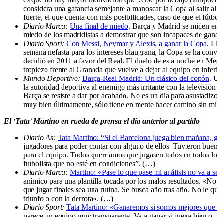
considera una gafancia semejante a manosear la Copa al salir a
fuerte, el que cuenta con más posibilidades, caso de que el fútb
Diario Marca:
Una final de miedo
. Barça y Madrid se miden en
miedo de los madridistas a demostrar que son incapaces de ganar
Diario Sport:
Con Messi, Neymar y Alexis, a ganar la Copa
. L
semana nefasta para los intereses blaugrana, la Copa se ha conv
decidió en 2011 a favor del Real. El duelo de esta noche en Mesta
tropiezo frente al Granada que vuelve a dejar al equipo en infer
Mundo Deportivo:
Barça-Real Madrid: Un clásico del copón
. 
la autoridad deportiva al enemigo más irritante con la televisió
Barça se resiste a dar por acabado. No es un día para asustadizos
muy bien últimamente, sólo tiene en mente hacer camino sin mir
El ‘Tata’ Martino en rueda de prensa el día anterior al partido
Diario As:
Tata Martino: “Si el Barcelona juega bien mañana, 
jugadores para poder contar con alguno de ellos. Tuvieron buen
para el equipo. Todos querríamos que jugasen todos en todos los
futbolista que no esté en condiciones”. (…)
Diario Marca:
Martino: «Pase lo que pase mi análisis no va a s
anímico para una plantilla tocada por los malos resultados. «No
que jugar finales sea una rutina. Se busca año tras año. No le qu
triunfo o con la derrota». (…)
Diario Sport:
Tata Martino: «Ganaremos si somos mejores que
parece un equipo muy transparente. Va a ganar si juega bien o,