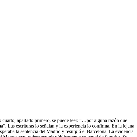
ulo cuarto, apartado primero, se puede leer: “…por alguna razón que
a”. Las escrituras lo señalan y la experiencia lo confirma. En la lejana
 esperaba la sentencia del Madrid y resurgió el Barcelona. La evidencia
l Maracanazo quiere asumir públicamente su papel de favorito. Se