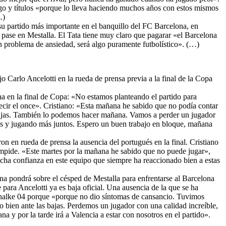
uego y títulos «porque lo lleva haciendo muchos años con estos mismos
…)
u partido más importante en el banquillo del FC Barcelona, en
 pase en Mestalla. El Tata tiene muy claro que pagarar «el Barcelona
 problema de ansiedad, será algo puramente futbolístico». (…)
ijo Carlo Ancelotti en la rueda de prensa previa a la final de la Copa
lona en la final de Copa: «No estamos planteando el partido para
 decir el once». Cristiano: «Esta mañana he sabido que no podía contar
 bajas. También lo podemos hacer mañana. Vamos a perder un jugador
más y jugando más juntos. Espero un buen trabajo en bloque, mañana
on en rueda de prensa la ausencia del portugués en la final. Cristiano
lo impide. «Este martes por la mañana he sabido que no puede jugar»,
cha confianza en este equipo que siempre ha reaccionado bien a estas
na pondrá sobre el césped de Mestalla para enfrentarse al Barcelona
 para Ancelotti ya es baja oficial. Una ausencia de la que se ha
Schalke 04 porque «porque no dio síntomas de cansancio. Tuvimos
 bien ante las bajas. Perdemos un jugador con una calidad increíble,
 y por la tarde irá a Valencia a estar con nosotros en el partido».