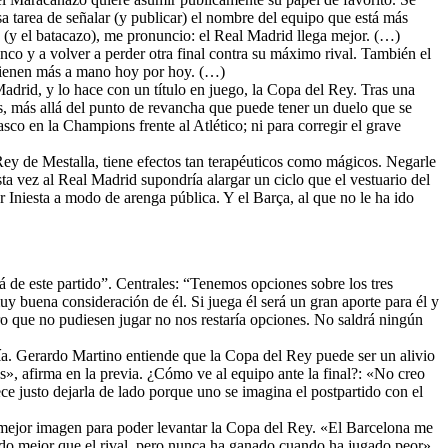
 tarea de señalar (y publicar) el nombre del equipo que está más
os (y el batacazo), me pronuncio: el Real Madrid llega mejor. (…)
co y a volver a perder otra final contra su máximo rival. También el
e tienen más a mano hoy por hoy. (…)
Madrid, y lo hace con un título en juego, la Copa del Rey. Tras una
os, más allá del punto de revancha que puede tener un duelo que se
asco en la Champions frente al Atlético; ni para corregir el grave
Rey de Mestalla, tiene efectos tan terapéuticos como mágicos. Negarle
sta vez al Real Madrid supondría alargar un ciclo que el vestuario del
er Iniesta a modo de arenga pública. Y el Barça, al que no le ha ido
á de este partido”. Centrales: “Tenemos opciones sobre los tres
 buena consideración de él. Si juega él será un gran aporte para él y
ero que no pudiesen jugar no nos restaría opciones. No saldrá ningún
ía. Gerardo Martino entiende que la Copa del Rey puede ser un alivio
s», afirma en la previa. ¿Cómo ve al equipo ante la final?: «No creo
rece justo dejarla de lado porque uno se imagina el postpartido con el
 mejor imagen para poder levantar la Copa del Rey. «El Barcelona me
ando mejor que el rival, pero nunca ha ganado cuando ha jugado peor».