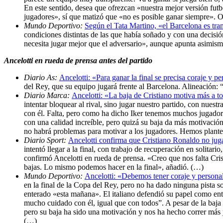
En este sentido, desea que ofrezcan «nuestra mejor versión futb
jugadores», sí que matizó que «no es posible ganar siempre». O
Mundo Deportivo:
Según el Tata Martino, «el Barcelona es tran
condiciones distintas de las que había soñado y con una decisi
necesita jugar mejor que el adversario», aunque apunta asimis
Ancelotti en rueda de prensa antes del partido
Diario As:
Ancelotti: «Para ganar la final se precisa coraje y p
del Rey, que su equipo jugará frente al Barcelona. Alineación: 
Diario Marca:
Ancelotti: «La baja de Cristiano motiva más a t
intentar bloquear al rival, sino jugar nuestro partido, con nues
con él. Falta, pero como ha dicho Iker tenemos muchos jugador
con una calidad increíble, pero quizá su baja da más motivació
no habrá problemas para motivar a los jugadores. Hemos plante
Diario Sport:
Ancelotti confirma que Cristiano Ronaldo no juga
intentó llegar a la final, con trabajo de recuperación en solita
confirmó Ancelotti en rueda de prensa. «Creo que nos falta Cr
bajas. Lo mismo podemos hacer en la final», añadió. (…)
Mundo Deportivo:
Ancelotti: «Debemos tener coraje y persona
en la final de la Copa del Rey, pero no ha dado ninguna pista so
enterado «esta mañana». El italiano defendió su papel como en
mucho cuidado con él, igual que con todos”. A pesar de la baja
pero su baja ha sido una motivación y nos ha hecho correr más y 
(…)