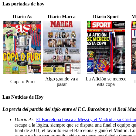
Las portadas de hoy
Diario As
Diario Marca
Diario Sport
M
Algo grande va a
La Afición se merece
Copa o Puro
pasar
esta copa
Las Noticias de Hoy
La previa del partido del siglo entre el F.C. Barcelona y el Real 
Diario As:
El Barcelona busca a Messi y el Madrid a su Cristi
escapa a la lógica, siempre que se disputa una final el equipo qu
final de 2011, el favorito era el Barcelona y ganó el Madrid. Lo
es que no hay mayor motivación que verse por debajo (tampoco 