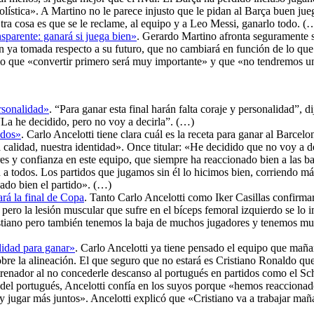
olística». A Martino no le parece injusto que le pidan al Barça buen j
tra cosa es que se le reclame, al equipo y a Leo Messi, ganarlo todo. (
sparente: ganará si juega bien»
. Gerardo Martino afronta seguramente s
ón ya tomada respecto a su futuro, que no cambiará en función de lo que
mo que «convertir primero será muy importante» y que «no tendremos un
ersonalidad»
. “Para ganar esta final harán falta coraje y personalidad”, d
“La he decidido, pero no voy a decirla”. (…)
odos»
. Carlo Ancelotti tiene clara cuál es la receta para ganar al Barce
tra calidad, nuestra identidad». Once titular: «He decidido que no voy a
es y confianza en este equipo, que siempre ha reaccionado bien a las
n a todos. Los partidos que jugamos sin él lo hicimos bien, corriendo 
ado bien el partido». (…)
rá la final de Copa
. Tanto Carlo Ancelotti como Iker Casillas confirmar
rio, pero la lesión muscular que sufre en el bíceps femoral izquierdo se 
istiano pero también tenemos la baja de muchos jugadores y tenemos mu
lidad para ganar»
. Carlo Ancelotti ya tiene pensado el equipo que maña
bre la alineación. El que seguro que no estará es Cristiano Ronaldo que
trenador al no concederle descanso al portugués en partidos como el 
 del portugués, Ancelotti confía en los suyos porque «hemos reaccionado
jugar más juntos». Ancelotti explicó que «Cristiano va a trabajar mañana