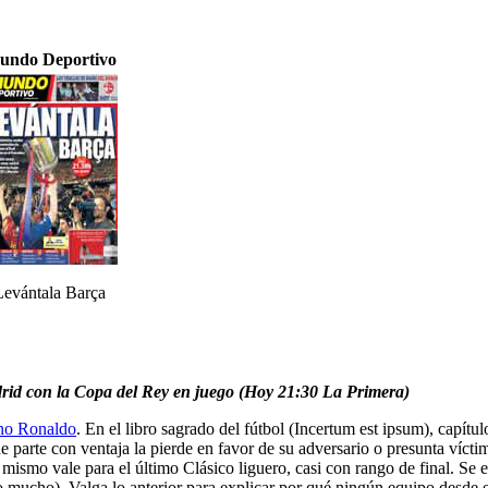
undo Deportivo
Levántala Barça
Madrid con la Copa del Rey en juego (Hoy 21:30 La Primera)
ano Ronaldo
. En el libro sagrado del fútbol (Incertum est ipsum), capít
e parte con ventaja la pierde en favor de su adversario o presunta víctim
 mismo vale para el último Clásico liguero, casi con rango de final. Se
mucho). Valga lo anterior para explicar por qué ningún equipo desde e