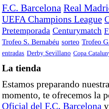
F.C. Barcelona
Real Madri
UEFA Champions League
C
Pretemporada
Centurymatch
F
Trofeo S. Bernabéu
sorteo
Trofeo 
entradas
Derby Sevillano
Copa Catalun
La tienda
Estamos preparando nuestra 
momento, te ofrecemos la po
Oficial del F.C. Barcelona
y