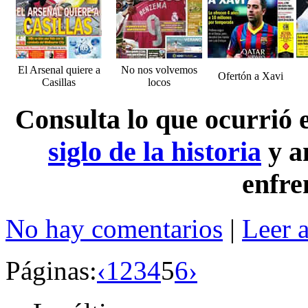
El Arsenal quiere a
No nos volvemos
Ofertón a Xavi
Casillas
locos
Consulta lo que ocurrió
siglo de la historia
y a
enfre
No hay comentarios
|
Leer 
Páginas:
‹
1
2
3
4
5
6
›