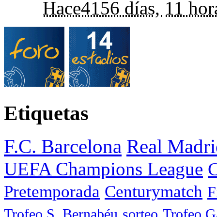
Hace
4156 días,
11 hor
Etiquetas
F.C. Barcelona
Real Madri
UEFA Champions League
C
Pretemporada
Centurymatch
F
Trofeo S. Bernabéu
sorteo
Trofeo 