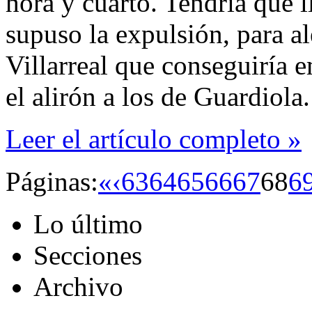
hora y cuarto. Tendría que l
supuso la expulsión, para al
Villarreal que conseguiría e
el alirón a los de Guardiola.
Leer el artículo completo »
Páginas:
«
‹
63
64
65
66
67
68
6
Lo último
Secciones
Archivo