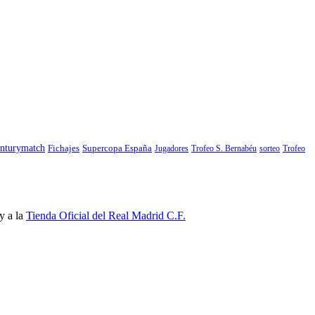
nturymatch
Fichajes
Supercopa España
Jugadores
Trofeo S. Bernabéu
sorteo
Trofeo
y a la
Tienda Oficial del Real Madrid C.F.