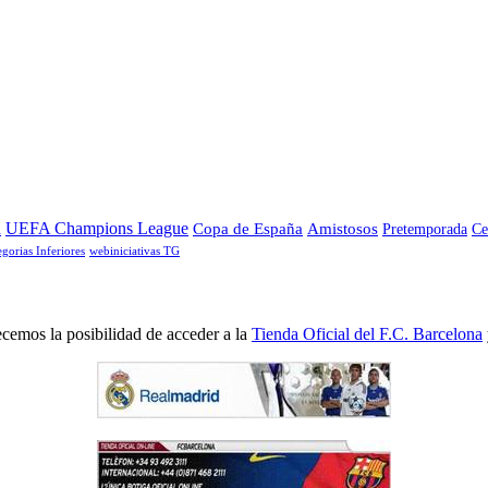
a
UEFA Champions League
Copa de España
Amistosos
Pretemporada
Ce
egorias Inferiores
webiniciativas TG
cemos la posibilidad de acceder a la
Tienda Oficial del F.C. Barcelona