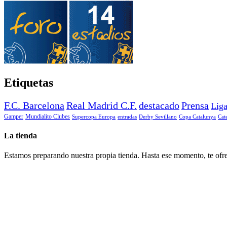
Etiquetas
F.C. Barcelona
Real Madrid C.F.
destacado
Prensa
Lig
Gamper
Mundialito Clubes
Supercopa Europa
entradas
Derby Sevillano
Copa Catalunya
Cat
La tienda
Estamos preparando nuestra propia tienda. Hasta ese momento, te ofre