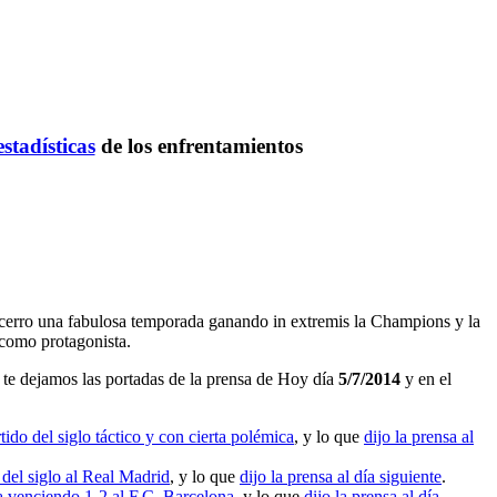
estadísticas
de los enfrentamientos
ue cerro una fabulosa temporada ganando in extremis la Champions y la
 como protagonista.
te dejamos las portadas de la prensa de Hoy día
5/7/2014
y en el
ido del siglo táctico y con cierta polémica
, y lo que
dijo la prensa al
 del siglo al Real Madrid
, y lo que
dijo la prensa al día siguiente
.
venciendo 1-2 al F.C. Barcelona
, y lo que
dijo la prensa al día