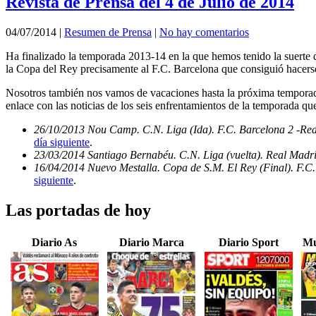
Revista de Prensa del 4 de Julio de 2014
04/07/2014
|
Resumen de Prensa
|
No hay comentarios
Ha finalizado la temporada 2013-14 en la que hemos tenido la suerte d
la Copa del Rey precisamente al F.C. Barcelona que consiguió hacerse
Nosotros también nos vamos de vacaciones hasta la próxima temporada
enlace con las noticias de los seis enfrentamientos de la temporada qu
26/10/2013 Nou Camp. C.N. Liga (Ida). F.C. Barcelona 2 -Re
día siguiente
.
23/03/2014 Santiago Bernabéu. C.N. Liga (vuelta). Real Madri
16/04/2014 Nuevo Mestalla. Copa de S.M. El Rey (Final). F.C.
siguiente
.
Las portadas de hoy
Diario As
Diario Marca
Diario Sport
Mu