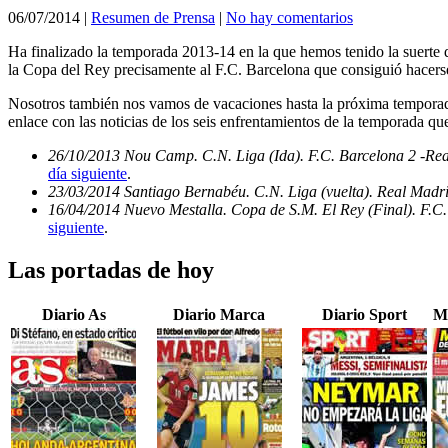
06/07/2014
|
Resumen de Prensa
|
No hay comentarios
Ha finalizado la temporada 2013-14 en la que hemos tenido la suerte d
la Copa del Rey precisamente al F.C. Barcelona que consiguió hacerse
Nosotros también nos vamos de vacaciones hasta la próxima temporada
enlace con las noticias de los seis enfrentamientos de la temporada qu
26/10/2013 Nou Camp. C.N. Liga (Ida). F.C. Barcelona 2 -Re
día siguiente
.
23/03/2014 Santiago Bernabéu. C.N. Liga (vuelta). Real Madri
16/04/2014 Nuevo Mestalla. Copa de S.M. El Rey (Final). F.C.
siguiente
.
Las portadas de hoy
Diario As
Diario Marca
Diario Sport
M