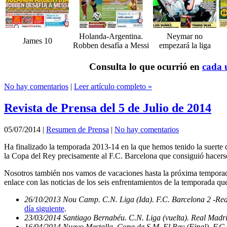
Holanda-Argentina.
Neymar no
James 10
Robben desafía a Messi
empezará la liga
Consulta lo que ocurrió en
cada u
No hay comentarios
|
Leer artículo completo »
Revista de Prensa del 5 de Julio de 2014
05/07/2014
|
Resumen de Prensa
|
No hay comentarios
Ha finalizado la temporada 2013-14 en la que hemos tenido la suerte d
la Copa del Rey precisamente al F.C. Barcelona que consiguió hacerse
Nosotros también nos vamos de vacaciones hasta la próxima temporada
enlace con las noticias de los seis enfrentamientos de la temporada qu
26/10/2013 Nou Camp. C.N. Liga (Ida). F.C. Barcelona 2 -Re
día siguiente
.
23/03/2014 Santiago Bernabéu. C.N. Liga (vuelta). Real Madri
16/04/2014 Nuevo Mestalla. Copa de S.M. El Rey (Final). F.C.