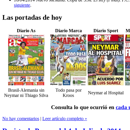
siguiente
.
Las portadas de hoy
Diario As
Diario Marca
Diario Sport
M
Brasil-Alemania sin
Todo pasa por
Neymar al Hospital
Neymar ni Thiago Silva
Kroos
Consulta lo que ocurrió en
cada u
No hay comentarios
|
Leer artículo completo »