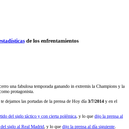
estadísticas
de los enfrentamientos
ue cerro una fabulosa temporada ganando in extremis la Champions y la
 como protagonista.
te dejamos las portadas de la prensa de Hoy día
3/7/2014
y en el
ido del siglo táctico y con cierta polémica
, y lo que
dijo la prensa al
 del siglo al Real Madrid
, y lo que
dijo la prensa al día siguiente
.