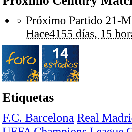
Próximo Century Matc
Próximo Partido 21-Ma
Hace
4155 días,
15 hor
Etiquetas
F.C. Barcelona
Real Madri
UEFA Champions League
C