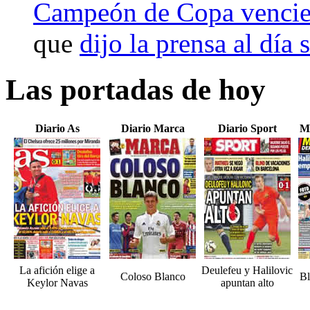
Campeón de Copa vencien
que
dijo la prensa al día 
Las portadas de hoy
Diario As
Diario Marca
Diario Sport
M
La afición elige a
Deulefeu y Halilovic
Coloso Blanco
Bl
Keylor Navas
apuntan alto