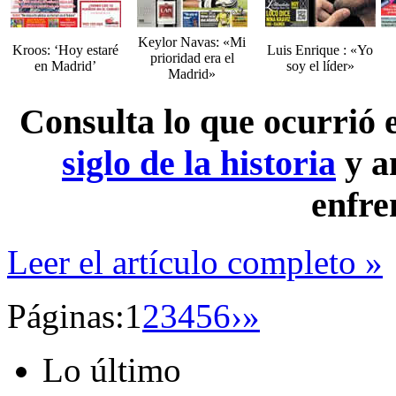
Keylor Navas: «Mi
Kroos: ‘Hoy estaré
Luis Enrique : «Yo
prioridad era el
en Madrid’
soy el líder»
Madrid»
Consulta lo que ocurrió
siglo de la historia
y a
enfre
Leer el artículo completo »
Páginas:
1
2
3
4
5
6
›
»
Lo último