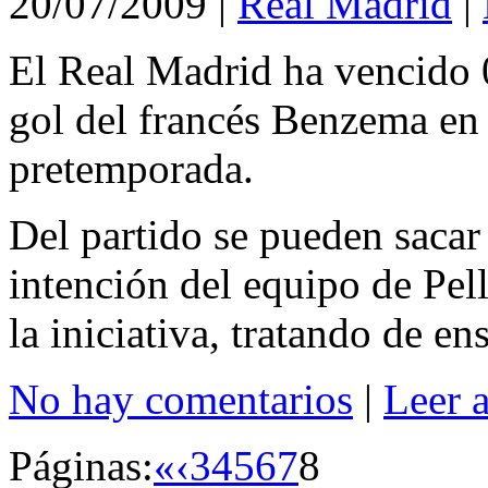
20/07/2009
|
Real Madrid
|
El Real Madrid ha vencido
gol del francés Benzema en 
pretemporada.
Del partido se pueden sacar
intención del equipo de Pell
la iniciativa, tratando de e
No hay comentarios
|
Leer 
Páginas:
«
‹
3
4
5
6
7
8