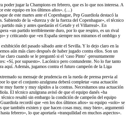
a poder jugar la Champions en febrero, que es lo que nos interesa. A
 por este equipo en los últimos años». (…)
choque de este martes ante el Copenhague, Pep Guardiola destacó la
ís. Sabiendo de la «dureza y de la fuerza del Copenhague», el técnico
 partido más y antes quedarán el Getafe y el Villarreal». En
era «un partido terriblemente duro, por lo que respiro, es un rival
algo» y criticando que «en España siempre nos miramos el ombligo y
exhibición del pasado sábado ante el Sevilla. Y lo dejo claro en la
tenemos aún más claro después de haber jugado contra ellos. Son un
ue claro cuando se le preguntó si el ‘caso Pinto’ -presuntamente
es: «Sí, por supuesto». Lacónico pero contundente. No lo fue tanto
spira aquí. Además, jugamos contra el futuro campeón de la Liga
xtremado su mensaje de prudencia en la rueda de prensa previa al
por lo que el conjunto azulgrana deberá completar «una actuación
ente muy fuerte y muy rápidos a la contras. Necesitamos una actuación
diola. El técnico azulgrana avisó de que el equipo danés «ha
 técnico resaltó sin embargo la condición de campeón del equipo
, Guardiola recordó que «en los dos últimos años» su equipo «solo» se
igas que también existen y que hacen cosas muy, muy bien», argumentó
n hasta febrero», lo que aportaría «tranquilidad en muchos aspectos».