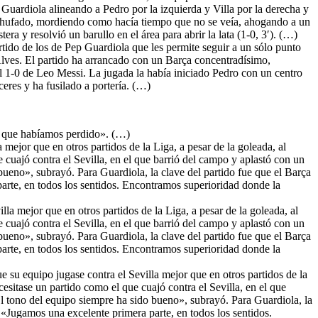
Guardiola alineando a Pedro por la izquierda y Villa por la derecha y
 enchufado, mordiendo como hacía tiempo que no se veía, ahogando a un
ra y resolvió un barullo en el área para abrir la lata (1-0, 3′). (…)
rtido de los de Pep Guardiola que les permite seguir a un sólo punto
 Alves. El partido ha arrancado con un Barça concentradísimo,
el 1-0 de Leo Messi. La jugada la había iniciado Pedro con un centro
eres y ha fusilado a portería. (…)
s que habíamos perdido». (…)
 mejor que en otros partidos de la Liga, a pesar de la goleada, al
cuajó contra el Sevilla, en el que barrió del campo y aplastó con un
ueno», subrayó. Para Guardiola, la clave del partido fue que el Barça
arte, en todos los sentidos. Encontramos superioridad donde la
lla mejor que en otros partidos de la Liga, a pesar de la goleada, al
cuajó contra el Sevilla, en el que barrió del campo y aplastó con un
ueno», subrayó. Para Guardiola, la clave del partido fue que el Barça
arte, en todos los sentidos. Encontramos superioridad donde la
 su equipo jugase contra el Sevilla mejor que en otros partidos de la
esitase un partido como el que cuajó contra el Sevilla, en el que
l tono del equipo siempre ha sido bueno», subrayó. Para Guardiola, la
 «Jugamos una excelente primera parte, en todos los sentidos.