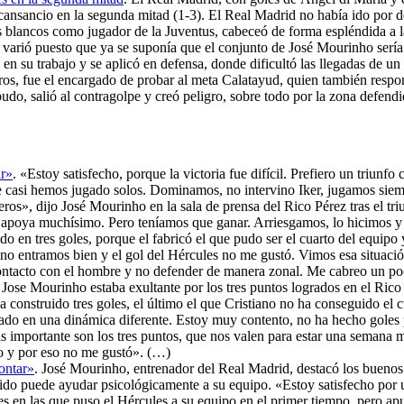
cansancio en la segunda mitad (1-3). El Real Madrid no había ido por de
os blancos como jugador de la Juventus, cabeceó de forma espléndida a 
 varió puesto que ya se suponía que el conjunto de José Mourinho sería e
o en su trabajo y se aplicó en defensa, donde dificultó las llegadas de 
ros, fue el encargado de probar al meta Calatayud, quien también respo
 pudo, salió al contragolpe y creó peligro, sobre todo por la zona defe
ar»
. «Estoy satisfecho, porque la victoria fue difícil. Prefiero un triunf
te casi hemos jugado solos. Dominamos, no intervino Iker, jugamos sie
ros», dijo José Mourinho en la sala de prensa del Rico Pérez tras el tr
que apoya muchísimo. Pero teníamos que ganar. Arriesgamos, lo hicimo
 en tres goles, porque el fabricó el que pudo ser el cuarto del equipo y
 no entramos bien y el gol del Hércules no me gustó. Vimos esa situaci
contacto con el hombre y no defender de manera zonal. Me cabreo un po
. Jose Mourinho estaba exultante por los tres puntos logrados en el Rico
onstruido tres goles, el último el que Cristiano no ha conseguido el c
ado en una dinámica diferente. Estoy muy contento, no ha hecho goles
s importante son los tres puntos, que nos valen para estar una semana 
do y por eso no me gustó». (…)
ontar»
. José Mourinho, entrenador del Real Madrid, destacó los buenos
tido puede ayudar psicológicamente a su equipo. «Estoy satisfecho por un
 en las que puso el Hércules a su equipo en el primer tiempo, pero apu