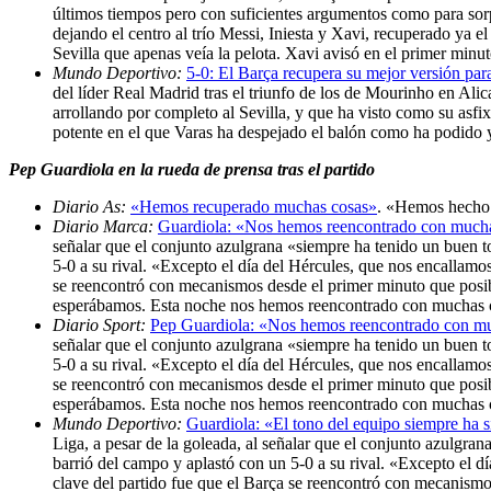
últimos tiempos pero con suficientes argumentos como para sorp
dejando el centro al trío Messi, Iniesta y Xavi, recuperado ya
Sevilla que apenas veía la pelota. Xavi avisó en el primer minuto
Mundo Deportivo:
5-0: El Barça recupera su mejor versión para
del líder Real Madrid tras el triunfo de los de Mourinho en Ali
arrollando por completo al Sevilla, y que ha visto como su asfi
potente en el que Varas ha despejado el balón como ha podido y 
Pep Guardiola en la rueda de prensa tras el partido
Diario As:
«Hemos recuperado muchas cosas»
. «Hemos hecho 
Diario Marca:
Guardiola: «Nos hemos reencontrado con much
señalar que el conjunto azulgrana «siempre ha tenido un buen t
5-0 a su rival. «Excepto el día del Hércules, que nos encallam
se reencontró con mecanismos desde el primer minuto que posibi
esperábamos. Esta noche nos hemos reencontrado con muchas c
Diario Sport:
Pep Guardiola: «Nos hemos reencontrado con m
señalar que el conjunto azulgrana «siempre ha tenido un buen t
5-0 a su rival. «Excepto el día del Hércules, que nos encallam
se reencontró con mecanismos desde el primer minuto que posibi
esperábamos. Esta noche nos hemos reencontrado con muchas c
Mundo Deportivo:
Guardiola: «El tono del equipo siempre ha 
Liga, a pesar de la goleada, al señalar que el conjunto azulgra
barrió del campo y aplastó con un 5-0 a su rival. «Excepto el 
clave del partido fue que el Barça se reencontró con mecanismos