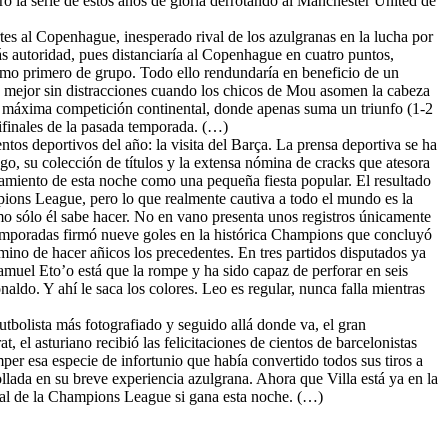
ó la serie de estos años de gloria derrotando al Manchester United de
tes al Copenhague, inesperado rival de los azulgranas en la lucha por
ás autoridad, pues distanciaría al Copenhague en cuatro puntos,
como primero de grupo. Todo ello rendundaría en beneficio de un
n, mejor sin distracciones cuando los chicos de Mou asomen la cabeza
la máxima competición continental, donde apenas suma un triunfo (1-2
mifinales de la pasada temporada. (…)
entos deportivos del año: la visita del Barça. La prensa deportiva se ha
o, su colección de títulos y la extensa nómina de cracks que atesora
tamiento de esta noche como una pequeña fiesta popular. El resultado
pions League, pero lo que realmente cautiva a todo el mundo es la
omo sólo él sabe hacer. No en vano presenta unos registros únicamente
 temporadas firmó nueve goles en la histórica Champions que concluyó
mino de hacer añicos los precedentes. En tres partidos disputados ya
amuel Eto’o está que la rompe y ha sido capaz de perforar en seis
ldo. Y ahí le saca los colores. Leo es regular, nunca falla mientras
futbolista más fotografiado y seguido allá donde va, el gran
 el asturiano recibió las felicitaciones de cientos de barcelonistas
per esa especie de infortunio que había convertido todos sus tiros a
rollada en su breve experiencia azulgrana. Ahora que Villa está ya en la
inal de la Champions League si gana esta noche. (…)