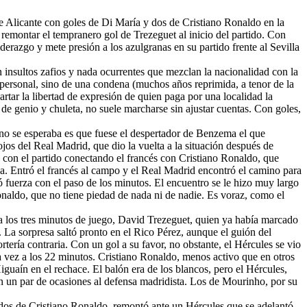
de Alicante con goles de Di María y dos de Cristiano Ronaldo en la
remontar el tempranero gol de Trezeguet al inicio del partido. Con
erazgo y mete presión a los azulgranas en su partido frente al Sevilla
n insultos zafios y nada ocurrentes que mezclan la nacionalidad con la
o personal, sino de una condena (muchos años reprimida, a tenor de la
tar la libertad de expresión de quien paga por una localidad la
 de genio y chuleta, no suele marcharse sin ajustar cuentas. Con goles,
 no se esperaba es que fuese el despertador de Benzema el que
jos del Real Madrid, que dio la vuelta a la situación después de
con el partido conectando el francés con Cristiano Ronaldo, que
. Entró el francés al campo y el Real Madrid encontró el camino para
 fuerza con el paso de los minutos. El encuentro se le hizo muy largo
onaldo, que no tiene piedad de nada ni de nadie. Es voraz, como el
 a los tres minutos de juego, David Trezeguet, quien ya había marcado
 La sorpresa saltó pronto en el Rico Pérez, aunque el guión del
tería contraria. Con un gol a su favor, no obstante, el Hércules se vio
a vez a los 22 minutos. Cristiano Ronaldo, menos activo que en otros
uaín en el rechace. El balón era de los blancos, pero el Hércules,
n un par de ocasiones al defensa madridista. Los de Mourinho, por su
 dos de Cristiano Ronaldo, remontó ante un Hércules que se adelantó