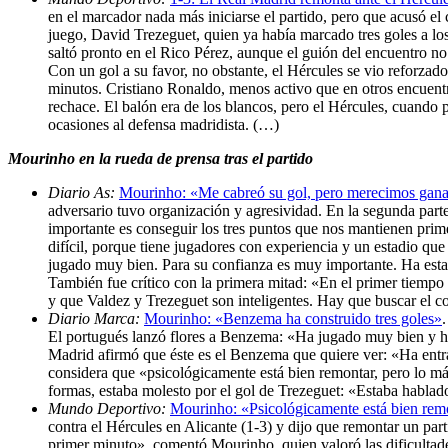
en el marcador nada más iniciarse el partido, pero que acusó el 
juego, David Trezeguet, quien ya había marcado tres goles a l
saltó pronto en el Rico Pérez, aunque el guión del encuentro no
Con un gol a su favor, no obstante, el Hércules se vio reforzad
minutos. Cristiano Ronaldo, menos activo que en otros encuent
rechace. El balón era de los blancos, pero el Hércules, cuando
ocasiones al defensa madridista. (…)
Mourinho en la rueda de prensa tras el partido
Diario As:
Mourinho: «Me cabreó su gol, pero merecimos gan
adversario tuvo organización y agresividad. En la segunda par
importante es conseguir los tres puntos que nos mantienen prime
difícil, porque tiene jugadores con experiencia y un estadio 
jugado muy bien. Para su confianza es muy importante. Ha estado
También fue crítico con la primera mitad: «En el primer tiempo
y que Valdez y Trezeguet son inteligentes. Hay que buscar el 
Diario Marca:
Mourinho: «Benzema ha construido tres goles»
El portugués lanzó flores a Benzema: «Ha jugado muy bien y ha c
Madrid afirmó que éste es el Benzema que quiere ver: «Ha entr
considera que «psicológicamente está bien remontar, pero lo má
formas, estaba molesto por el gol de Trezeguet: «Estaba habla
Mundo Deportivo:
Mourinho: «Psicológicamente está bien rem
contra el Hércules en Alicante (1-3) y dijo que remontar un par
primer minuto», comentó Mourinho, quien valoró las dificultades