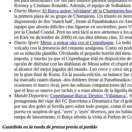
ahí para demostrarlo. De sus diez últimos partidos disputados 
Rooney y Cristiano Ronaldo. Además, el equipo de Solbakken es
Diario Marca:
El Barça quiere ‘olvidarse’ de la Champions has
la primera plaza de su grupo de Champions. Un triunfo en tierra
disponiendo de dos ‘match ball’, frente al Panathinakios en At
equipo que afronta difíciles citas ligueras en noviembre, pues 
por la Ciudad Condal. Pero no será fácil si nos atenemos a los
en Kiev en diciembre de 2009) en sus diez últimas citas. El rest
Diario Sport:
Messi, a golear otra vez al Copenhague
. La bella
volcado con la presencia del conjunto azulgrana. Como no podía 
en su reducida plantilla. Olvidando el pequeño borrón del meta
importa, y mucho ya que el Copenhague está en disposición de l
opción de disfrutar con las diabluras de Messi sobre el césped 
al alcance del mejor jugador del mundo. Leo crece y crece sin 
en la gran final de Roma. En la pasada edición, su balance fue 
ha marcado cuatro dianas -dos dobletes frente al Panathinaikos 
ocasiones el marco rival, pero las odiosas comparaciones del cr
que el luso se mueve por rachas y a estas alturas de la liguilla
Mundo Deportivo:
Copenhague-Barça: Destino ‘Villamarca’
. 
protagonista del viaje del FC Barcelona a Dinamarca fue el golea
por sus dos goles al Sevilla pero sobre todo porque, como él mi
puerta en suspiros de gol, ‘ayes’ y ‘uyes’ diversos, por no habla
rampa de lanzamiento, el Barça afronta la visita al Parken de 
Guardiola en la rueda de prensa previa al partido