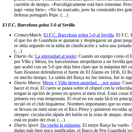
cuestión de tiempo. «Psicológicamente está bien remontar. Per
jugó «muy bien». «No ha marcado, pero ha construido tres goles
defensa portugués Pepe. (…)
El F.C. Barcelona golea 5-0 al Sevilla
CenturyMatch:
El F.C. Barcelona golea 5-0 al Sevilla
. El F.C. 
el que los de Guardiola se gustaron y desplegaron un gran jueg
se sitúa segundo en la tabla de clasificación y salva una jornada
(…)
Diario As:
La intensidad al poder
. Cuando un equipo como el Ba
por Villa y Messi, los barcelonistas atropellaron a un Sevilla q
que acabó con un 5-0 que deja bien claro que la máquina del c
Sam Houston defendieron el fuerte de El Alamo en 1836. El Bar
en mucho tiempo. La salida del Barça no fue intensa, fue lo sigu
Diario Marca:
Messi y Villa tienen ansiedad… por ganar
. Cuan
hacer el rival. El cuero se pasea sobre el césped con la velocid
tengan la opción de poner en apuros al meta rival. Estas cosas
primera vez esta temporada. El rival no era nada fácil en princi
recaló en el club hispalense. Nombres importantes que no estuvi
se llevara un mini susto en el Rico Pérez y quisieron recordar qu
siempre: circulación rápida del balón en la zona de ataque, desm
está en poder del rival. (…)
Diario Sport:
Ha vuelto la máquina
. El mejor Barça ha vuelto.
dudas más bien poco justificadas, el Barça de Pep Guardiola vo