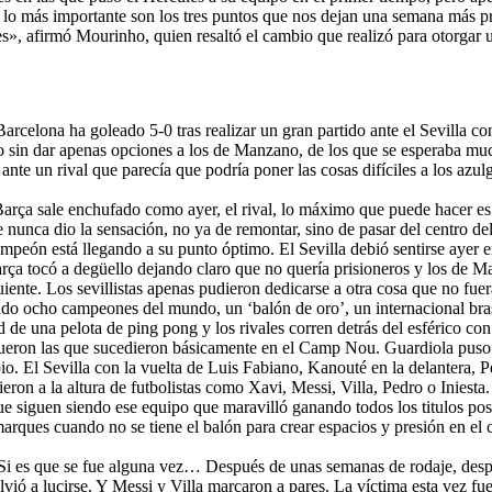
o lo más importante son los tres puntos que nos dejan una semana más 
», afirmó Mourinho, quien resaltó el cambio que realizó para otorgar u
Barcelona ha goleado 5-0 tras realizar un gran partido ante el Sevilla co
o sin dar apenas opciones a los de Manzano, de los que se esperaba muc
 ante un rival que parecía que podría poner las cosas difíciles a los azul
rça sale enchufado como ayer, el rival, lo máximo que puede hacer es
ue nunca dio la sensación, no ya de remontar, sino de pasar del centro d
ampeón está llegando a su punto óptimo. El Sevilla debió sentirse aye
ça tocó a degüello dejando claro que no quería prisioneros y los de Ma
iente. Los sevillistas apenas pudieron dedicarse a otra cosa que no fuera
do ocho campeones del mundo, un ‘balón de oro’, un internacional brasi
ad de una pelota de ping pong y los rivales corren detrás del esférico c
 fueron las que sucedieron básicamente en el Camp Nou. Guardiola puso a
pio. El Sevilla con la vuelta de Luis Fabiano, Kanouté en la delantera,
eron a la altura de futbolistas como Xavi, Messi, Villa, Pedro o Iniest
e siguen siendo ese equipo que maravilló ganando todos los titulos posib
arques cuando no se tiene el balón para crear espacios y presión en el 
 Si es que se fue alguna vez… Después de unas semanas de rodaje, despué
lvió a lucirse. Y Messi y Villa marcaron a pares. La víctima esta vez 