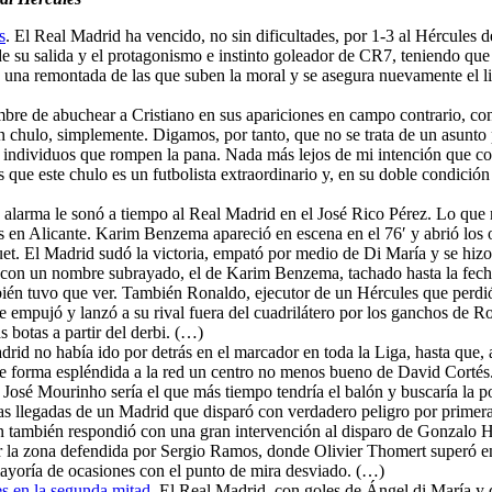
s
. El Real Madrid ha vencido, no sin dificultades, por 1-3 al Hércules 
e su salida y el protagonismo e instinto goleador de CR7, teniendo que 
n una remontada de las que suben la moral y se asegura nuevamente el lid
umbre de abuchear a Cristiano en sus apariciones en campo contrario, co
s un chulo, simplemente. Digamos, por tanto, que no se trata de un asunt
individuos que rompen la pana. Nada más lejos de mi intención que coar
 que este chulo es un futbolista extraordinario y, en su doble condición
a alarma le sonó a tiempo al Real Madrid en el José Rico Pérez. Lo que
s en Alicante. Karim Benzema apareció en escena en el 76′ y abrió los o
t. El Madrid sudó la victoria, empató por medio de Di María y se hizo 
 con un nombre subrayado, el de Karim Benzema, tachado hasta la fecha
bién tuvo que ver. También Ronaldo, ejecutor de un Hércules que perdió
 empujó y lanzó a su rival fuera del cuadrilátero por los ganchos de R
botas a partir del derbi. (…)
drid no había ido por detrás en el marcador en toda la Liga, hasta que,
de forma espléndida a la red un centro no menos bueno de David Cortés.
osé Mourinho sería el que más tiempo tendría el balón y buscaría la por
 las llegadas de un Madrid que disparó con verdadero peligro por primer
n también respondió con una gran intervención al disparo de Gonzalo Hig
or la zona defendida por Sergio Ramos, donde Olivier Thomert superó e
 mayoría de ocasiones con el punto de mira desviado. (…)
es en la segunda mitad
. El Real Madrid, con goles de Ángel di María y