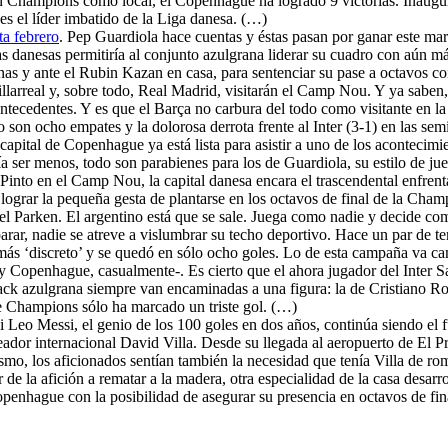
en Champions como local, el Copenhague ha logrado 9 victorias. Inaugur
 el líder imbatido de la Liga danesa. (…)
ta febrero
. Pep Guardiola hace cuentas y éstas pasan por ganar este mar
s danesas permitiría al conjunto azulgrana liderar su cuadro con aún m
enas y ante el Rubin Kazan en casa, para sentenciar su pase a octavos 
Villarreal y, sobre todo, Real Madrid, visitarán el Camp Nou. Y ya sabe
 antecedentes. Y es que el Barça no carbura del todo como visitante en 
o son ocho empates y la dolorosa derrota frente al Inter (3-1) en las se
 capital de Copenhague ya está lista para asistir a uno de los acontecimi
ser menos, todo son parabienes para los de Guardiola, su estilo de jueg
 Pinto en el Camp Nou, la capital danesa encara el trascendental enfren
ograr la pequeña gesta de plantarse en los octavos de final de la Cham
del Parken. El argentino está que se sale. Juega como nadie y decide c
parar, nadie se atreve a vislumbrar su techo deportivo. Hace un par de
más ‘discreto’ y se quedó en sólo ocho goles. Lo de esta campaña va ca
y Copenhague, casualmente-. Es cierto que el ahora jugador del Inter S
ack azulgrana siempre van encaminadas a una figura: la de Cristiano Rona
 de Champions sólo ha marcado un triste gol. (…)
Si Leo Messi, el genio de los 100 goles en dos años, continúa siendo el 
dor internacional David Villa. Desde su llegada al aeropuerto de El Prat,
smo, los aficionados sentían también la necesidad que tenía Villa de rom
r de la afición a rematar a la madera, otra especialidad de la casa desar
Copenhague con la posibilidad de asegurar su presencia en octavos de f