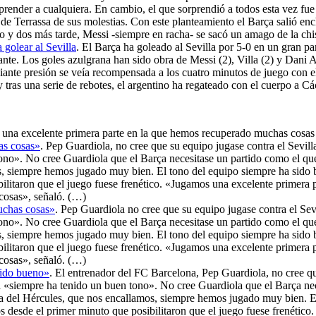
render a cualquiera. En cambio, el que sorprendió a todos esta vez fue 
 el de Terrassa de sus molestias. Con este planteamiento el Barça salió
 y dos más tarde, Messi -siempre en racha- se sacó un amago de la chiste
 golear al Sevilla
. El Barça ha goleado al Sevilla por 5-0 en un gran pa
cante. Los goles azulgrana han sido obra de Messi (2), Villa (2) y Dani
xiante presión se veía recompensada a los cuatro minutos de juego con 
tras una serie de rebotes, el argentino ha regateado con el cuerpo a Các
una excelente primera parte en la que hemos recuperado muchas cosa
as cosas»
. Pep Guardiola, no cree que su equipo jugase contra el Sevilla
ono». No cree Guardiola que el Barça necesitase un partido como el que 
os, siempre hemos jugado muy bien. El tono del equipo siempre ha sido b
litaron que el juego fuese frenético. «Jugamos una excelente primera p
osas», señaló. (…)
uchas cosas»
. Pep Guardiola no cree que su equipo jugase contra el Sevi
ono». No cree Guardiola que el Barça necesitase un partido como el que 
os, siempre hemos jugado muy bien. El tono del equipo siempre ha sido b
litaron que el juego fuese frenético. «Jugamos una excelente primera p
osas», señaló. (…)
sido bueno»
. El entrenador del FC Barcelona, Pep Guardiola, no cree que
na «siempre ha tenido un buen tono». No cree Guardiola que el Barça nec
día del Hércules, que nos encallamos, siempre hemos jugado muy bien. E
 desde el primer minuto que posibilitaron que el juego fuese frenético.