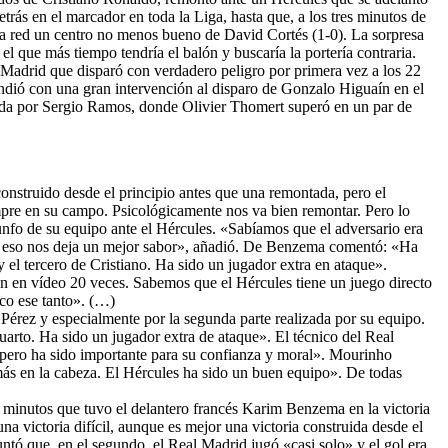
trás en el marcador en toda la Liga, hasta que, a los tres minutos de
la red un centro no menos bueno de David Cortés (1-0). La sorpresa
l que más tiempo tendría el balón y buscaría la portería contraria.
un Madrid que disparó con verdadero peligro por primera vez a los 22
ndió con una gran intervención al disparo de Gonzalo Higuaín en el
ndida por Sergio Ramos, donde Olivier Thomert superó en un par de
o construido desde el principio antes que una remontada, pero el
mpre en su campo. Psicológicamente nos va bien remontar. Pero lo
iunfo de su equipo ante el Hércules. «Sabíamos que el adversario era
s y eso nos deja un mejor sabor», añadió. De Benzema comentó: «Ha
 el tercero de Cristiano. Ha sido un jugador extra en ataque».
ón en vídeo 20 veces. Sabemos que el Hércules tiene un juego directo
co ese tanto». (…)
 Pérez y especialmente por la segunda parte realizada por su equipo.
uarto. Ha sido un jugador extra de ataque». El técnico del Real
 pero ha sido importante para su confianza y moral». Mourinho
más en la cabeza. El Hércules ha sido un buen equipo». De todas
 minutos que tuvo el delantero francés Karim Benzema en la victoria
a victoria difícil, aunque es mejor una victoria construida desde el
ntó que, en el segundo, el Real Madrid jugó «casi solo» y el gol era