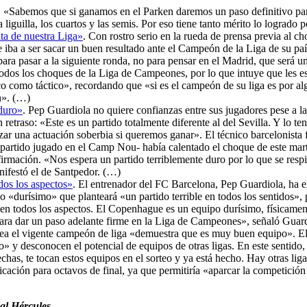
. «Sabemos que si ganamos en el Parken daremos un paso definitivo par
la liguilla, los cuartos y las semis. Por eso tiene tanto mérito lo logrado
lta de nuestra Liga»
. Con rostro serio en la rueda de prensa previa al 
e iba a ser sacar un buen resultado ante el Campeón de la Liga de su pa
ara pasar a la siguiente ronda, no para pensar en el Madrid, que será un
odos los choques de la Liga de Campeones, por lo que intuye que les esp
co como táctico», recordando que «si es el campeón de su liga es por 
n». (…)
 duro»
. Pep Guardiola no quiere confianzas entre sus jugadores pese a la 
etraso: «Este es un partido totalmente diferente al del Sevilla. Y lo 
ar una actuación soberbia si queremos ganar». El técnico barcelonista f
 partido jugado en el Camp Nou- había calentado el choque de este mart
 afirmación. «Nos espera un partido terriblemente duro por lo que se re
ifestó el de Santpedor. (…)
odos los aspectos»
. El entrenador del FC Barcelona, Pep Guardiola, ha e
«durísimo» que planteará «un partido terrible en todos los sentidos», 
le en todos los aspectos. El Copenhague es un equipo durísimo, físicam
 para dar un paso adelante firme en la Liga de Campeones», señaló Guar
ea el vigente campeón de liga «demuestra que es muy buen equipo». El
» y desconocen el potencial de equipos de otras ligas. En este sentido
chas, te tocan estos equipos en el sorteo y ya está hecho. Hay otras l
icación para octavos de final, ya que permitiría «aparcar la competició
 al Hércules