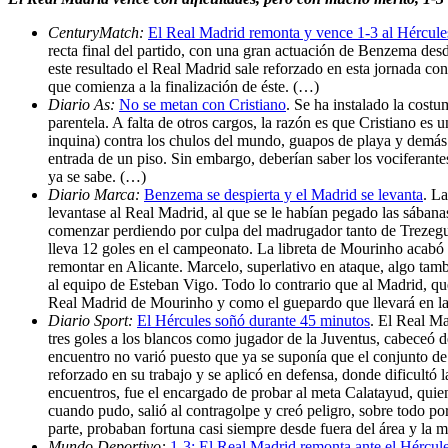
CenturyMatch:
El Real Madrid remonta y vence 1-3 al Hércule
recta final del partido, con una gran actuación de Benzema desd
este resultado el Real Madrid sale reforzado en esta jornada co
que comienza a la finalización de éste. (…)
Diario As:
No se metan con Cristiano
. Se ha instalado la cost
parentela. A falta de otros cargos, la razón es que Cristiano e
inquina) contra los chulos del mundo, guapos de playa y demás 
entrada de un piso. Sin embargo, deberían saber los vociferantes
ya se sabe. (…)
Diario Marca:
Benzema se despierta y el Madrid se levanta
. L
levantase al Real Madrid, al que se le habían pegado las sábana
comenzar perdiendo por culpa del madrugador tanto de Trezegue
lleva 12 goles en el campeonato. La libreta de Mourinho acabó
remontar en Alicante. Marcelo, superlativo en ataque, algo tam
al equipo de Esteban Vigo. Todo lo contrario que al Madrid, que
Real Madrid de Mourinho y como el guepardo que llevará en las 
Diario Sport:
El Hércules soñó durante 45 minutos
. El Real Ma
tres goles a los blancos como jugador de la Juventus, cabeceó 
encuentro no varió puesto que ya se suponía que el conjunto de J
reforzado en su trabajo y se aplicó en defensa, donde dificultó
encuentros, fue el encargado de probar al meta Calatayud, quie
cuando pudo, salió al contragolpe y creó peligro, sobre todo p
parte, probaban fortuna casi siempre desde fuera del área y la
Mundo Deportivo:
1-3: El Real Madrid remonta ante el Hércul