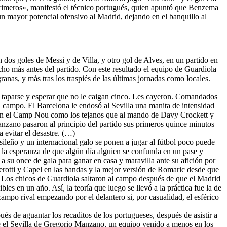
primeros», manifestó el técnico portugués, quien apuntó que Benzema
n mayor potencial ofensivo al Madrid, dejando en el banquillo al
n dos goles de Messi y de Villa, y otro gol de Alves, en un partido en
ho más antes del partido. Con este resultado el equipo de Guardiola
granas, y más tras los traspiés de las últimas jornadas como locales.
 taparse y esperar que no le caigan cinco. Les cayeron. Comandados
el campo. El Barcelona le endosó al Sevilla una manita de intensidad
r en el Camp Nou como los tejanos que al mando de Davy Crockett y
nzano pasaron al principio del partido sus primeros quince minutos
 evitar el desastre. (…)
leño y un internacional galo se ponen a jugar al fútbol poco puede
on la esperanza de que algún día alguien se confunda en un pase y
 su once de gala para ganar en casa y maravilla ante su afición por
 Perotti y Capel en las bandas y la mejor versión de Romaric desde que
a. Los chicos de Guardiola saltaron al campo después de que el Madrid
les en un año. Así, la teoría que luego se llevó a la práctica fue la de
campo rival empezando por el delantero si, por casualidad, el esférico
s de aguantar los recaditos de los portugueses, después de asistir a
fue el Sevilla de Gregorio Manzano, un equipo venido a menos en los