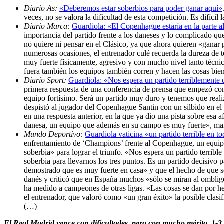
Diario As:
«Deberemos estar soberbios para poder ganar aquí»
veces, no se valora la dificultad de esta competición. Es difícil 
Diario Marca:
Guardiola: «El Copenhague estaría en la parte a
importancia del partido frente a los daneses y lo complicado qu
no quiere ni pensar en el Clásico, ya que ahora quieren «ganar p
numerosas ocasiones, el entrenador culé recuerda la dureza de t
muy fuerte físicamente, agresivo y con mucho nivel tanto técni
fuera también los equipos también corren y hacen las cosas bie
Diario Sport:
Guardiola: «Nos espera un partido terriblemente
primera respuesta de una conferencia de prensa que empezó con r
equipo fortísimo. Será un partido muy duro y tenemos que realiz
despistó al jugador del Copenhague Santin con un silbido en el
en una respuesta anterior, en la que ya dio una pista sobre esa
danesa, un equipo que además en su campo es muy fuerte», man
Mundo Deportivo:
Guardiola vaticina «un partido terrible en t
enfrentamiento de ‘Champions’ frente al Copenhague, un equipo 
soberbia» para lograr el triunfo. «Nos espera un partido terrib
soberbia para llevarnos los tres puntos. Es un partido decisivo
demostrado que es muy fuerte en casa» y que el hecho de que s
danés y criticó que en España muchos «sólo se miran al ombligo
ha medido a campeones de otras ligas. «Las cosas se dan por he
el entrenador, que valoró como «un gran éxito» la posible clasif
(…)
El Real Madrid vence con dificultades, pero con mucho mérito, 1-3