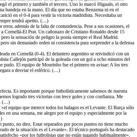
egó el primero y también el tercero. Uno lo marcó Higuaín, el otro
 una bandeja en la mano. El día que no estaba Benzema ni en el
rició en el 0-4 para vestir la victoria madridista. Necesitaba un
iempre tendrá apetito. (…)
r error, además de la falta de contundencia. Pese a sus ocasiones, el
r a Cornellá-El Prat. Un cañonazo de Cristiano Ronaldo desde 15
, pero la sensación de peligro la ponía siempre el Real Madrid.
 pero sin demasiado orden ni consistencia para sorprender a la defensa
leada en Cornellà (0-4). El delantero argentino se reivindicó con un
lista Callejón participó de la goleada con un gol a ocho minutos del
ue pudo. El equipo de Mourinho fue el primero en avisar: A los tres
egara a desviar el esférico. (…)
fecta. Es importante porque futbolísticamente sabemos de nuestra
hemos logrado tres victorias con trece goles y con confianza. Me
». (…)
 «el equipo que merece todos los halagos es el Levante. El Barça sólo
les en una semana, me alegro por el equipo y especialmente por la
…)
un punto, no diez. Estar separados por pocos puntos no tiene mucho
erado de la situación es el Levante». El técnico portugués ha destacado
satisfecho «por los futbolistas que no están jugando habitualmente».