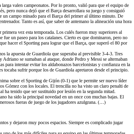
a larga valen campeonatos. Por lo pronto, valió para que el equipo de
dés, pero nunca dejó que el Barça desarrollara su juego y consiguió
ue un campo minado para el Barça del primer al último minuto. De
 entrenador. Tanto es así, que saber de antemano la alineación una hora
or primera vez esta temporada. Los culés fueron muy superiores al
a que fue un paseo para los catalanes. Cierto es que dominaron, pero no
 que hacer el Sporting para lograr que el Barça, que superó el 80 por
mos la apuesta de Guardiola que superaba al previsible 3-4-3. Tres
la y Adriano se sumaban al ataque, donde Pedro y Messi se alternaban
as para intentar evitar los aldabonazos barcelonistas y confianza en la
s tocaba sufrir porque los de Guardiola apretaron desde el principio.
ínima sobre el Sporting de Gijón (0-1) que le permite ser nuevo líder
os Gómez con los locales. El trencilla no ha visto un claro penalti de
 ha tenido que ser sustituido por lesión en la segunda mitad.
ano ha sido la principal novedad en un once con muchas bajas. El
merosos fueras de juego de los jugadores azulgrana. (…)
untos y dejaron muy pocos espacios. Siempre es complicado jugar
es uno de los más difíciles para su equipo en las últimas temporadas.