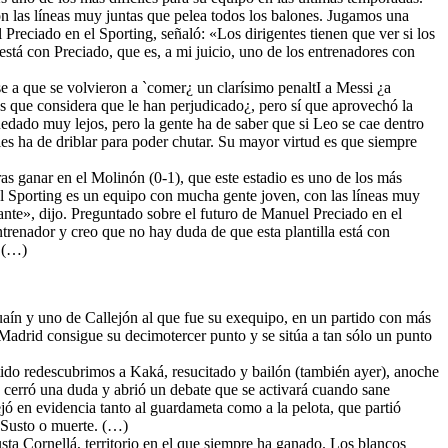
on las líneas muy juntas que pelea todos los balones. Jugamos una
Preciado en el Sporting, señaló: «Los dirigentes tienen que ver si los
está con Preciado, que es, a mi juicio, uno de los entrenadores con
ese a que se volvieron a `comer¿ un clarísimo penaltI a Messi ¿a
es que considera que le han perjudicado¿, pero sí que aprovechó la
uedado muy lejos, pero la gente ha de saber que si Leo se cae dentro
es ha de driblar para poder chutar. Su mayor virtud es que siempre
ras ganar en el Molinón (0-1), que este estadio es uno de los más
 El Sporting es un equipo con mucha gente joven, con las líneas muy
ante», dijo. Preguntado sobre el futuro de Manuel Preciado en el
entrenador y creo que no hay duda de que esta plantilla está con
. (…)
aín y uno de Callejón al que fue su exequipo, en un partido con más
 Madrid consigue su decimotercer punto y se sitúa a tan sólo un punto
artido redescubrimos a Kaká, resucitado y bailón (también ayer), anoche
, cerró una duda y abrió un debate que se activará cuando sane
ó en evidencia tanto al guardameta como a la pelota, que partió
. Susto o muerte. (…)
sta Cornellá, territorio en el que siempre ha ganado. Los blancos