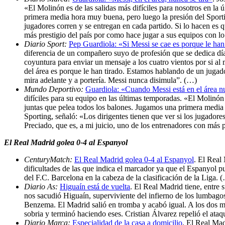
«El Molinón es de las salidas más difíciles para nosotros en la
primera media hora muy buena, pero luego la presión del Sportin
jugadores corren y se entregan en cada partido. Si lo hacen es q
más prestigio del país por como hace jugar a sus equipos con l
Diario Sport:
Pep Guardiola: «Si Messi se cae es porque le han
diferencia de un compañero suyo de profesión que se dedica día 
coyuntura para enviar un mensaje a los cuatro vientos por si al
del área es porque le han tirado. Estamos hablando de un jugado
mira adelante y a portería. Messi nunca disimula”. (…)
Mundo Deportivo:
Guardiola: «Cuando Messi está en el área nu
difíciles para su equipo en las últimas temporadas. «El Molinón
juntas que pelea todos los balones. Jugamos una primera media 
Sporting, señaló: «Los dirigentes tienen que ver si los jugadore
Preciado, que es, a mi juicio, uno de los entrenadores con más 
El Real Madrid golea 0-4 al Espanyol
CenturyMatch:
El Real Madrid golea 0-4 al Espanyol
. El Real
dificultades de las que indica el marcador ya que el Espanyol p
del F.C. Barcelona en la cabeza de la clasificación de la Liga. 
Diario As:
Higuaín está de vuelta
. El Real Madrid tiene, entre 
nos sacudió Higuaín, superviviente del infierno de los lumbagos
Benzema. El Madrid salió en tromba y acabó igual. A los dos mi
sobria y terminó haciendo eses. Cristian Álvarez repelió el ata
Diario Marca:
Especialidad de la casa a domicilio
. El Real Mad