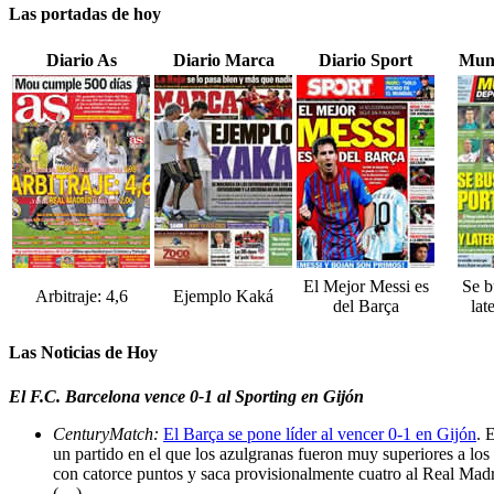
Las portadas de hoy
Diario As
Diario Marca
Diario Sport
Mun
El Mejor Messi es
Se b
Arbitraje: 4,6
Ejemplo Kaká
del Barça
lat
Las Noticias de Hoy
El F.C. Barcelona vence 0-1 al Sporting en Gijón
CenturyMatch:
El Barça se pone líder al vencer 0-1 en Gijón
. 
un partido en el que los azulgranas fueron muy superiores a los 
con catorce puntos y saca provisionalmente cuatro al Real Madrid 
(…)