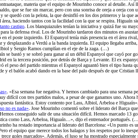
ntraataque, materia que el equipo de Mourinho conoce al detalle. Así ll
naldo, que se fue sin marcar, pero con una sonrisa de oreja a oreja con
 se quedó con la pelota, la que desinfló en los dos primeros y la que aca
l área, haciendo tantos con la facilidad con la que se respira. Higuaín s
anto castigo
. Los blanquiazules tenían la iniciativa y quizá fue su mayo
para la defensa rival. Los de Mourinho tardaron dos minutos en asusta
en el poste izquierdo. El Espanyol tenía más presencia en el área rival
 y desplazando a Verdú a la banda izquierda. El equipo llegaba arriba,
 Albiol y Sergio Ramos cumplían en el eje de la zaga. (…)
aín se bastó y se sobró para ganar al un débil Espanyol que cayó por go
rid en la tercera posición, por detrás de Barça y Levante. El ex espanyo
vó el peso del partido mientras el Espanyol aguantó bien el tipo hasta q
de y el balón acabó dando en la base del palo después de que Cristian ll
sas»
. «Esa semana fue negativa. Y hemos cambiado para una semana per
uy difícil con tres partidos malos, a pesar de que ganamos uno. Ahora 
spuesta fantástica. Estoy contento por Lass, Albiol, Arbeloa e Higuaín
eso no es nada»
. Jose Mourinho comentó sobre el liderato del Barça que
«Hemos conseguido salir de una situación difícil. Hemos marcado 13 go
stica como Lass, Arbeloa, Higuaín…», dijo el entrenador portugués. (
rinho ha restado importancia al liderato del Barcelona: «Un punto es 
Pero el equipo que merece todos los halagos y los respetos por lo inesp
y trece goles marcados». Además, el luso se ha mostrado especialmente 