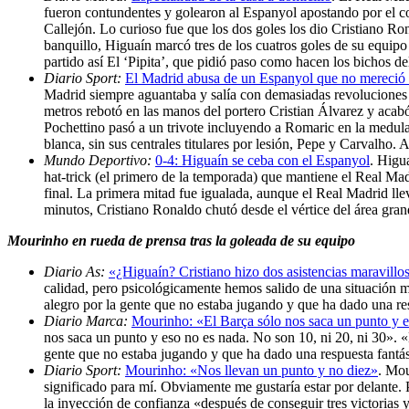
fueron contundentes y golearon al Espanyol apostando por el co
Callejón. Lo curioso fue que los dos goles los dio Cristiano Ro
banquillo, Higuaín marcó tres de los cuatros goles de su equipo y
partido así El ‘Pipita’, que pidió paso como hacen los bichos de
Diario Sport:
El Madrid abusa de un Espanyol que no mereció t
Madrid siempre aguantaba y salía con demasiadas revoluciones 
metros rebotó en las manos del portero Cristian Álvarez y acabó 
Pochettino pasó a un trivote incluyendo a Romaric en la medular
blanca, sin sus centrales titulares por lesión, Pepe y Carvalho.
Mundo Deportivo:
0-4: Higuaín se ceba con el Espanyol
. Higu
hat-trick (el primero de la temporada) que mantiene el Real Mad
final. La primera mitad fue igualada, aunque el Real Madrid lle
minutos, Cristiano Ronaldo chutó desde el vértice del área gran
Mourinho en rueda de prensa tras la goleada de su equipo
Diario As:
«¿Higuaín? Cristiano hizo dos asistencias maravillo
calidad, pero psicológicamente hemos salido de una situación m
alegro por la gente que no estaba jugando y que ha dado una re
Diario Marca:
Mourinho: «El Barça sólo nos saca un punto y 
nos saca un punto y eso no es nada. No son 10, ni 20, ni 30». 
gente que no estaba jugando y que ha dado una respuesta fantá
Diario Sport:
Mourinho: «Nos llevan un punto y no diez»
. Mou
significado para mí. Obviamente me gustaría estar por delante. 
la inyección de confianza «después de conseguir tres victorias 