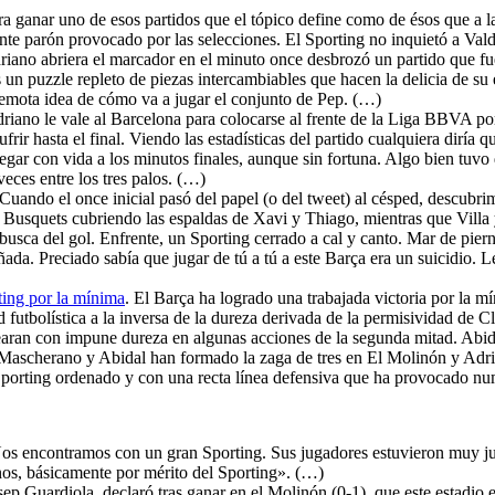
ara ganar uno de esos partidos que el tópico define como de ésos que a l
nente parón provocado por las selecciones. El Sporting no inquietó a Val
driano abriera el marcador en el minuto once desbrozó un partido que f
s un puzzle repleto de piezas intercambiables que hacen la delicia de su
r remota idea de cómo va a jugar el conjunto de Pep. (…)
Adriano le vale al Barcelona para colocarse al frente de la Liga BBVA p
sufrir hasta el final. Viendo las estadísticas del partido cualquiera dirí
llegar con vida a los minutos finales, aunque sin fortuna. Algo bien tuvo
veces entre los tres palos. (…)
 Cuando el once inicial pasó del papel (o del tweet) al césped, descubri
gio Busquets cubriendo las espaldas de Xavi y Thiago, mientras que Vil
busca del gol. Enfrente, un Sporting cerrado a cal y canto. Mar de piern
da. Preciado sabía que jugar de tú a tú a este Barça era un suicidio. Le
rting por la mínima
. El Barça ha logrado una trabajada victoria por la m
 futbolística a la inversa de la dureza derivada de la permisividad de Cl
aran con impune dureza en algunas acciones de la segunda mitad. Abidal
 Mascherano y Abidal han formado la zaga de tres en El Molinón y Adri
porting ordenado y con una recta línea defensiva que ha provocado nu
Nos encontramos con un gran Sporting. Sus jugadores estuvieron muy j
os, básicamente por mérito del Sporting». (…)
sep Guardiola, declaró tras ganar en el Molinón (0-1), que este estadio 