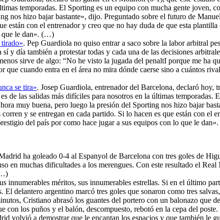
 últimas temporadas. El Sporting es un equipo con mucha gente joven, c
g nos hizo bajar bastante», dijo. Preguntado sobre el futuro de Manuel 
ue están con el entrenador y creo que no hay duda de que esta plantilla 
o que le dan». (…)
 tirado»
. Pep Guardiola no quiso entrar a saco sobre la labor arbitral p
sí y día también a protestar todas y cada una de las decisiones arbitral
 menos sirve de algo: “No he visto la jugada del penaltI porque me ha q
r que cuando entra en el área no mira dónde caerse sino a cuántos rival
nca se tira»
. Josep Guardiola, entrenador del Barcelona, declaró hoy, t
 es de las salidas más difíciles para nosotros en la últimas temporadas.
hora muy buena, pero luego la presión del Sporting nos hizo bajar bast
s corren y se entregan en cada partido. Si lo hacen es que están con el 
prestigio del país por como hace jugar a sus equipos con lo que le dan»
 Madrid ha goleado 0-4 al Espanyol de Barcelona con tres goles de Higu
uso en muchas dificultades a los merengues. Con este resultado el Real
(…)
sus innumerables méritos, sus innumerables estrellas. Si en el último p
. El delantero argentino marcó tres goles que sonaron como tres salvas
nutos, Cristiano abrasó los guantes del portero con un balonazo que dej
que con los puños y el balón, descompuesto, rebotó en la cepa del poste
rid volvió a demostrar que le encantan los espacios y que también le gu