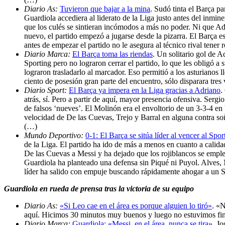
Diario As:
Tuvieron que bajar a la mina
. Sudó tinta el Barça p
Guardiola accediera al liderato de la Liga justo antes del inmi
que los culés se sintieran incómodos a más no poder. Ni que A
nuevo, el partido empezó a jugarse desde la pizarra. El Barça e
antes de empezar el partido no le asegura al técnico rival tene
Diario Marca:
El Barça toma las riendas
. Un solitario gol de 
Sporting pero no lograron cerrar el partido, lo que les obligó a 
lograron trasladarlo al marcador. Eso permitió a los asturianos 
ciento de posesión gran parte del encuentro, sólo disparara tres 
Diario Sport:
El Barça ya impera en la Liga gracias a Adriano
.
atrás, sí. Pero a partir de aquí, mayor presencia ofensiva. Ser
de falsos ‘nueves’. El Molinón era el envoltorio de un 3-3-4 en 
velocidad de De las Cuevas, Trejo y Barral en alguna contra soña
(…)
Mundo Deportivo:
0-1: El Barça se sitúa líder al vencer al Spo
de la Liga. El partido ha ido de más a menos en cuanto a calidad
De las Cuevas a Messi y ha dejado que los rojiblancos se emple
Guardiola ha planteado una defensa sin Piqué ni Puyol. Alves,
líder ha salido con empuje buscando rápidamente ahogar a un S
Guardiola en rueda de prensa tras la victoria de su equipo
Diario As:
«Si Leo cae en el área es porque alguien lo tiró»
. «
aquí. Hicimos 30 minutos muy buenos y luego no estuvimos fin
Diario Marca:
Guardiola: «Messi, en el área, nunca se tira»
. Jo