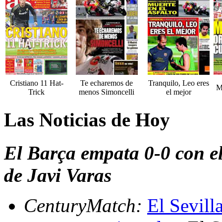
Cristiano 11 Hat-
Te echaremos de
Tranquilo, Leo eres
M
Trick
menos Simoncelli
el mejor
Las Noticias de Hoy
El Barça empata 0-0 con el
de Javi Varas
CenturyMatch:
El Sevill