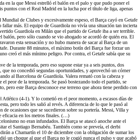
a en la que Messi estrelló el balón en el palo y que pudo poner el
 puntos con el Real Madrid en la lucha por el título de liga, apenas
el Mundial de Clubes y excesivamente espeso, el Barça cayó en Getafe
 fallar más. El equipo de Guardiola no vivía una situación tan incierta
tido Guardiola en Milán que el partido de Getafe iba a ser terrible.
el balón, pero sólo cuando se vio ahogado se acordó de quién era. El
agravaron esta sensación y no hubo manera de sacar al Barça de un
Getafe. Durante 88 minutos, el máximo botín del Barça fue forzar un
uno creó el más mínimo peligro. Por contra, el Getafe sabía que su
ave de la temporada, pero eso supone estar ya a seis puntos, dos
yà, que no concedió segundas oportunidades, y aprovechó un córner
teando al Barcelona de Guardiola. Valera remató con la cabeza y
 el peor de la temporada. Se pasó bostezando todo el partido, se
o, pero este Barça desconoce ese terreno que ahora tiene perdido con
l Atlético (4-1). Y lo cometió en el peor momento, a escasos días de
a, pero todo les salió al revés. A diferencia de lo que le pasó al
n de ocasiones que se sucedieron sobre su portería. Messi, Villa y
 eficacia en los metros finales. (…)
celonismo no eran infundados. El Barça se atascó anoche ante el
sitar el Santiago Bernabéu. También como se preveía, el derbi
cudirán a Chamartín el 10 de diciembre con la obligación de sumar los
ecidió un choque al que el Barça no le cogió nunca el pulso y que acabó