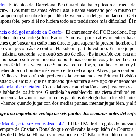
cir»
. El técnico del Barcelona, Pep Guardiola, ha explicado en rueda de
ecir». «Dos minutos antes Pérez Lasa le había enseñado por lo mismo una
ampoco opino sobre los penaltis de Valencia o del gol anulado en Getaf
ponsable, pero si él no hiciera todo eso tendríamos más dificultad. Él n
ncia o del gol anulado en Getafe»
. El entrenador del FC Barcelona, Pep
ha felicitado a su colega José Ramón Sandoval por su atrevimiento y ha
es que buscar un estilo más directo para superar la presión hombre a 
o y un poco más de control. Ha sido un partido extraño. Es un equipo q
 la máxima categoría, se mostró seguro de ello. «Es imposible con esta 
 año pasado sufrieron muchísimo por temas económicos y tienen la capa
uiero felicitar la valentía de Sandoval con el Rayo, han hecho un muy 
etiendo a un hombre más en el centro del campo -Alves-, para contrarre
e Vallecas alcanzarán sin problemas la permanencia en Primera División,
estado Guardiola, que ha indicado que admira a este tipo de entrenador
Valencia ni en Getafe»
. Con palabras de admiración a sus jugadores y a
hablar de los árbitros. Guardiola ha establecido una cierta similitud e
ecencia lanzando unas primeras palabras de elogio hacia los visitantes
 «hemos querido jugar con dos medias puntas, intentar jugar bien, y al 
oge una importante ventaja de seis puntos dos semanas antes del enfr
e Madrid, esta vez con goleada 4-1
. El Real Madrid ha goleado nuevament
e empate de Cristiano Ronaldo que conllevaba la expulsión de Courtois,
goles de Di María, Higuaín y nuevamente de Cristiano Ronaldo en un nu