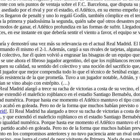
nte con seis puntos de ventaja sobre el F.C. Barcelona, que disputa su p
asediado por el rival y por el estadio, el Atlético, en su eterno empeñ
s llegaron de penalti y uno lo regaló Godín, también cómplice en el terc
 la primera y piadosísima la segunda, quién sabe qué otros desastres p
odos de ganar, el Atlético profundiza en las formas de sufrir. Llegados 
es, en ese instante en que debería sentir el viento a favor, el equipo se
ría y demostró una vez más su relevancia en el actual Real Madrid. El 
firmando él mismo el 2-1. Además, cargó a sus rivales de tarjetas, algu
 colectivo, fue él quien volvió a engrasar las bisagras de un equipo que,
a se une ahora el fibroso jugador argentino, del que los rojiblancos reco
uen su calidad, su sentido del colectivo y una noción del sacrificio qu
l jugador que mejor compendia todo lo que el técnico de Setúbal exige
ás resistencia de la que prometía. Tuvo a un jugador notable, Adrián, y 
lan se vino abajo con estrépito. (…)
 Real Madrid alargó a trece su racha de victorias a costa de su vecino, e
ue extendió el maleficio rojiblanco en el estadio Santiago Bernabéu, don
ldad numérica. Porque hasta ese momento el Atlético mantuvo el tipo con 
do acabó en goleada. Pero no de la forma que muchos habían previsto o 
rid!
. El Real Madrid ha alargado a trece su racha de victorias a costa d
, y que extendió el maleficio rojiblanco en el estadio Santiago Bernabéu
ido igualdad numérica. Porque hasta ese momento el Atlético mantuvo el t
l partido acabó en goleada. Pero no de la forma que muchos habían prev
nto en los compromisos anteriores y no tuvo paciencia ante un rival o
vecino, que lastra el cartel de peor visitante de Primera. Nada de eso 