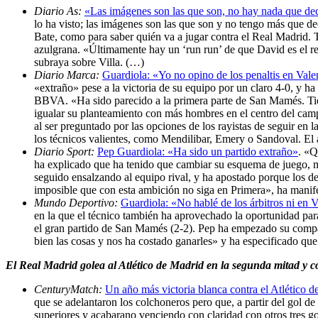
Diario As:
«Las imágenes son las que son, no hay nada que de
lo ha visto; las imágenes son las que son y no tengo más que d
Bate, como para saber quién va a jugar contra el Real Madrid. T
azulgrana. «Últimamente hay un ‘run run’ de que David es el res
subraya sobre Villa. (…)
Diario Marca:
Guardiola: «Yo no opino de los penaltis en Vale
«extraño» pese a la victoria de su equipo por un claro 4-0, y 
BBVA. «Ha sido parecido a la primera parte de San Mamés. Tien
igualar su planteamiento con más hombres en el centro del camp
al ser preguntado por las opciones de los rayistas de seguir en
los técnicos valientes, como Mendilibar, Emery o Sandoval. El
Diario Sport:
Pep Guardiola: «Ha sido un partido extraño»
. «Q
ha explicado que ha tenido que cambiar su esquema de juego, m
seguido ensalzando al equipo rival, y ha apostado porque los d
imposible que con esta ambición no siga en Primera», ha manif
Mundo Deportivo:
Guardiola: «No hablé de los árbitros ni en 
en la que el técnico también ha aprovechado la oportunidad para 
el gran partido de San Mamés (2-2). Pep ha empezado su compar
bien las cosas y nos ha costado ganarles» y ha especificado que
El Real Madrid golea al Atlético de Madrid en la segunda mitad y c
CenturyMatch:
Un año más victoria blanca contra el Atlético d
que se adelantaron los colchoneros pero que, a partir del gol d
superiores y acabarano venciendo con claridad con otros tres 