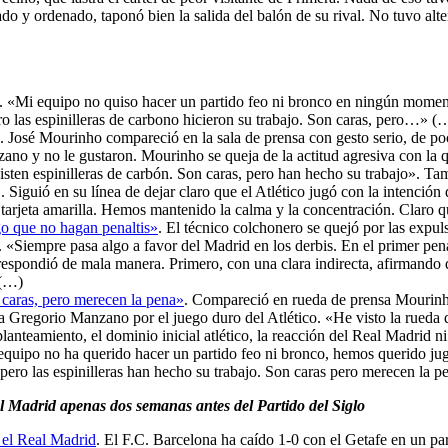
do y ordenado, taponó bien la salida del balón de su rival. No tuvo alte
. «Mi equipo no quiso hacer un partido feo ni bronco en ningún moment
o las espinilleras de carbono hicieron su trabajo. Son caras, pero…» (
. José Mourinho compareció en la sala de prensa con gesto serio, de p
no y no le gustaron. Mourinho se queja de la actitud agresiva con la 
sten espinilleras de carbón. Son caras, pero han hecho su trabajo». Tamb
. Siguió en su línea de dejar claro que el Atlético jugó con la intenció
tarjeta amarilla. Hemos mantenido la calma y la concentración. Claro qu
o que no hagan penaltis»
. El técnico colchonero se quejó por las expul
«Siempre pasa algo a favor del Madrid en los derbis. En el primer penal
respondió de mala manera. Primero, con una clara indirecta, afirmando 
 (…)
 caras, pero merecen la pena»
. Compareció en rueda de prensa Mourinho
 Gregorio Manzano por el juego duro del Atlético. «He visto la rueda 
anteamiento, el dominio inicial atlético, la reacción del Real Madrid 
 equipo no ha querido hacer un partido feo ni bronco, hemos querido jug
ero las espinilleras han hecho su trabajo. Son caras pero merecen la p
al Madrid apenas dos semanas antes del Partido del Siglo
 el Real Madrid
. El F.C. Barcelona ha caído 1-0 con el Getafe en un pa