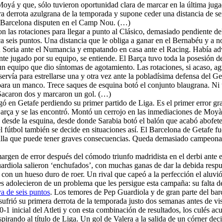
Moyá y que, sólo tuvieron oportunidad clara de marcar en la última jugad
 derrota azulgrana de la temporada y supone ceder una distancia de seis
C. Barcelona disputen en el Camp Nou. (…)
 las rotaciones para llegar a punto al Clásico, demasiado pendiente d
a seis puntos. Una distancia que le obliga a ganar en el Bernabéu y a no
 Soria ante el Numancia y empatando en casa ante el Racing. Había adver
nte jugado por su equipo, se entiende. El Barça tuvo toda la posesión d
e un equipo que dio síntomas de agotamiento. Las rotaciones, si acaso, 
 servía para estrellarse una y otra vez ante la pobladísima defensa del 
 para un manco. Trece saques de esquina botó el conjunto blaugrana. Ni 
 Sacaron dos y marcaron un gol. (…)
gó en Getafe perdiendo su primer partido de Liga. Es el primer error gr
l Barça y se las encontró. Montó un cerrojo en las inmediaciones de Mo
nes desde la esquina, desde donde Sarabia botó el balón que acabó abofe
fútbol también se decide en situaciones así. El Barcelona de Getafe fue
illa que puede tener graves consecuencias. Queda demasiado campeonat
margen de error después del cómodo triunfo madridista en el derbi ante e
ardiola salieron ‘enchufados’, con muchas ganas de dar la debida respuest
 con un hueso duro de roer. Un rival que capeó a la perfección el aluvió
es adolecieron de un problema que les persigue esta campaña: su falta de
a de seis puntos
. Los temores de Pep Guardiola y de gran parte del bar
sufrió su primera derrota de la temporada justo dos semanas antes de vi
0-1 inicial del Atleti y con esta combinación de resultados, los culés a
spirando al título de Liga. Un gol de Valera a la salida de un córner d