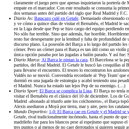
claramente el juego pero que apenas inquietaron la portería de 
empate en el marcador. Con este resultado se consuma la primera
dos semanas antes del partido del siglo que Real Madrid y F.
Diario As:
Batacazo culé en Getafe
. Demasiado obsesionado con
y ve cómo a quince días de visitar el Bernabéu, el Madrid le sac
en la Liga desde que Pep se hizo cargo del equipo perdiendo en
No sólo fue terrible. Sino que además, fue horrible. Horribleme
resto fue desesperante por la lentitud y falta de profundidad d
discurso plano. La posesión del Barça a lo largo del partido les
córner. Pero un córner para el Barça es tan útil como un violín
única opción pasaba por las jugadas a balón parado. Y así fue:
Diario Marca:
Al Barça le pintan la cara
. El Barcelona se la pe
partidos, del Real Madrid. El Getafe le buscó las cosquillas a
para llevarse el encuentro. El tesoro lo encontraron los azulo
Valdés no se movió. Convendría recordarle al ‘Pep Team’ que el 
durmió en una jugada de estrategia y acabó teniendo una pesad
el Madrid. Nunca ha estado tan lejos Pep de su enemigo. (…)
Diario Sport:
El Barça se complica la Liga
. El Barça no tenía 
visitar el Bernabéu en el clásico del 10 de diciembre. Los de Gu
Madrid -abonado al triunfo ante los colchoneros-, el Barça topó
Alexis asediaron a Moyà por tierra, mar y aire, pero los catalan
Mundo Deportivo:
1-0: El Barça cae en Getafe y el Madrid se v
Getafe, rival tradicionalmente incómodo, hasta el punto de que 
madrileño fue para los blancos pese al espejismo que supuso el 
tres puntos o al menos de no caer derrotados si quieren seguir a