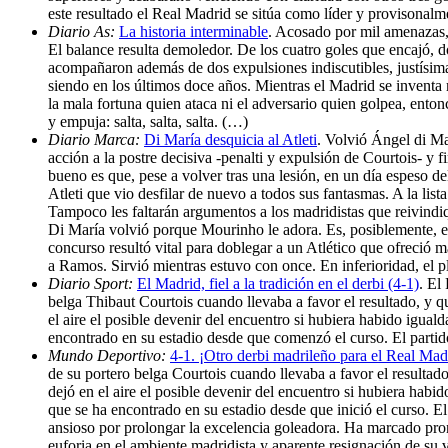
este resultado el Real Madrid se sitúa como líder y provisonalme
Diario As:
La historia interminable
. Acosado por mil amenazas, 
El balance resulta demoledor. De los cuatro goles que encajó, do
acompañaron además de dos expulsiones indiscutibles, justísima
siendo en los últimos doce años. Mientras el Madrid se inventa m
la mala fortuna quien ataca ni el adversario quien golpea, entonc
y empuja: salta, salta, salta. (…)
Diario Marca:
Di María desquicia al Atleti
. Volvió Ángel di Ma
acción a la postre decisiva -penalti y expulsión de Courtois- y 
bueno es que, pese a volver tras una lesión, en un día espeso del
Atleti que vio desfilar de nuevo a todos sus fantasmas. A la list
Tampoco les faltarán argumentos a los madridistas que reivindiq
Di María volvió porque Mourinho le adora. Es, posiblemente, e
concurso resultó vital para doblegar a un Atlético que ofreció m
a Ramos. Sirvió mientras estuvo con once. En inferioridad, el p
Diario Sport:
El Madrid, fiel a la tradición en el derbi (4-1)
. El
belga Thibaut Courtois cuando llevaba a favor el resultado, y q
el aire el posible devenir del encuentro si hubiera habido igua
encontrado en su estadio desde que comenzó el curso. El parti
Mundo Deportivo:
4-1. ¡Otro derbi madrileño para el Real Mad
de su portero belga Courtois cuando llevaba a favor el resultado
dejó en el aire el posible devenir del encuentro si hubiera hab
que se ha encontrado en su estadio desde que inició el curso. E
ansioso por prolongar la excelencia goleadora. Ha marcado pro
euforia en el ambiente madridista y aparente resignación de su 