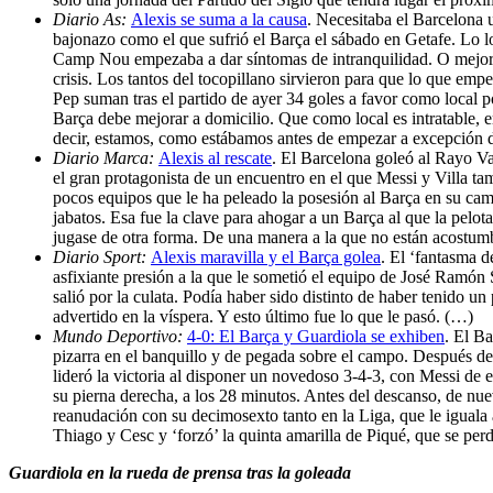
Diario As:
Alexis se suma a la causa
. Necesitaba el Barcelona u
bajonazo como el que sufrió el Barça el sábado en Getafe. Lo l
Camp Nou empezaba a dar síntomas de intranquilidad. O mejor 
crisis. Los tantos del tocopillano sirvieron para que lo que em
Pep suman tras el partido de ayer 34 goles a favor como local 
Barça debe mejorar a domicilio. Que como local es intratable, e
decir, estamos, como estábamos antes de empezar a excepción d
Diario Marca:
Alexis al rescate
. El Barcelona goleó al Rayo Val
el gran protagonista de un encuentro en el que Messi y Villa ta
pocos equipos que le ha peleado la posesión al Barça en su cam
jabatos. Esa fue la clave para ahogar a un Barça al que la pelo
jugase de otra forma. De una manera a la que no están acostum
Diario Sport:
Alexis maravilla y el Barça golea
. El ‘fantasma d
asfixiante presión a la que le sometió el equipo de José Ramón S
salió por la culata. Podía haber sido distinto de haber tenido un
advertido en la víspera. Y esto último fue lo que le pasó. (…)
Mundo Deportivo:
4-0: El Barça y Guardiola se exhiben
. El Ba
pizarra en el banquillo y de pegada sobre el campo. Después de
lideró la victoria al disponer un novedoso 3-4-3, con Messi de 
su pierna derecha, a los 28 minutos. Antes del descanso, de nuevo
reanudación con su decimosexto tanto en la Liga, que le iguala a
Thiago y Cesc y ‘forzó’ la quinta amarilla de Piqué, que se per
Guardiola en la rueda de prensa tras la goleada