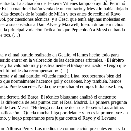
a entrado. La actuación de Teixeira Vitienes tampoco ayudó. Permitió
e Keita cuando el balón venía de un contrario y Messi lo había alojado
días después de la batalla de Milán y tres antes de recibir al Rayo.
ol, por cuestiones técnicas, y a Cesc, que tenía algunas molestias en
tener a sus costados a Dani Alves y Maxwell, fueron durante muchos
, la principal variación táctica fue que Pep colocó a Messi en banda
s tres. (…)
ota y el mal partido realizado en Getafe. «Hemos hecho todo para
do entrar en la valoración de las decisiones arbitrales. «El árbitro
ores y ha valorado muy positivamente el trabajo realizado. «Tengo que
 «el fútbol les ha recompensado». (…)
derrota y al mal partido: «Queda mucha Liga, recuperarnos bien del
po que normalmente hacemos gol y ocasiones, hoy también, hemos
rcado. Puede suceder. Nada que reprochar al equipo, hidratarse bien,
una derrota del Barça. El técnico blaugrana analizó el encuentro
 la diferencia de seis puntos con el Real Madrid. La primera pregunta
ol de Leo Messi. “No tengo nada que decir de Teixeira. Los árbitros
clasificación. “Queda mucha Liga por delante y no es la primera vez en
no, y luego prepararnos para jugar contra el Rayo y el Levante.
seum Alfonso Pérez. Los medios de comunicación presentes en la sala