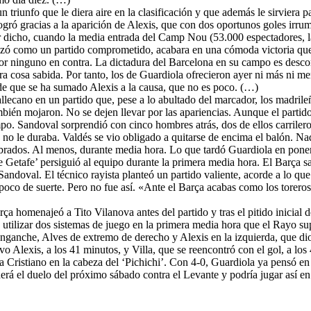
n triunfo que le diera aire en la clasificación y que además le sirviera
ogró gracias a la aparición de Alexis, que con dos oportunos goles irru
dicho, cuando la media entrada del Camp Nou (53.000 espectadores, la
pezó como un partido comprometido, acabara en una cómoda victoria que r
por ninguno en contra. La dictadura del Barcelona en su campo es descom
ra cosa sabida. Por tanto, los de Guardiola ofrecieron ayer ni más ni m
e que se ha sumado Alexis a la causa, que no es poco. (…)
lecano en un partido que, pese a lo abultado del marcador, los madrileño
mbién mojaron. No se dejen llevar por las apariencias. Aunque el partid
po. Sandoval sorprendió con cinco hombres atrás, dos de ellos carrile
ta no le duraba. Valdés se vio obligado a quitarse de encima el balón. N
brados. Al menos, durante media hora. Lo que tardó Guardiola en poner 
e Getafe’ persiguió al equipo durante la primera media hora. El Barça sa
andoval. El técnico rayista planteó un partido valiente, acorde a lo qu
 poco de suerte. Pero no fue así. «Ante el Barça acabas como los toreros:
rça homenajeó a Tito Vilanova antes del partido y tras el pitido inicia
 utilizar dos sistemas de juego en la primera media hora que el Rayo s
enganche, Alves de extremo de derecho y Alexis en la izquierda, que dio
 Alexis, a los 41 minutos, y Villa, que se reencontró con el gol, a los 4
 Cristiano en la cabeza del ‘Pichichi’. Con 4-0, Guardiola ya pensó en e
derá el duelo del próximo sábado contra el Levante y podría jugar así e