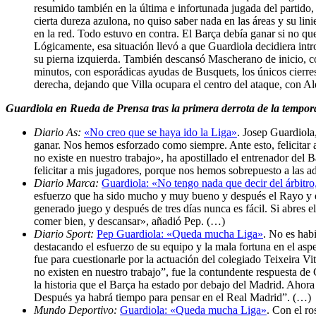
resumido también en la última e infortunada jugada del partido
cierta dureza azulona, no quiso saber nada en las áreas y su li
en la red. Todo estuvo en contra. El Barça debía ganar si no que
Lógicamente, esa situación llevó a que Guardiola decidiera intr
su pierna izquierda. También descansó Mascherano de inicio, co
minutos, con esporádicas ayudas de Busquets, los únicos cierres
derecha, dejando que Villa ocupara el centro del ataque, con A
Guardiola en Rueda de Prensa tras la primera derrota de la tempo
Diario As:
«No creo que se haya ido la Liga»
. Josep Guardiola
ganar. Nos hemos esforzado como siempre. Ante esto, felicitar a
no existe en nuestro trabajo», ha apostillado el entrenador del
felicitar a mis jugadores, porque nos hemos sobrepuesto a las 
Diario Marca:
Guardiola: «No tengo nada que decir del árbitro
esfuerzo que ha sido mucho y muy bueno y después el Rayo y 
generado juego y después de tres días nunca es fácil. Si abres 
comer bien, y descansar», añadió Pep. (…)
Diario Sport:
Pep Guardiola: «Queda mucha Liga»
. No es hab
destacando el esfuerzo de su equipo y la mala fortuna en el asp
fue para cuestionarle por la actuación del colegiado Teixeira V
no existen en nuestro trabajo”, fue la contundente respuesta de
la historia que el Barça ha estado por debajo del Madrid. Ahor
Después ya habrá tiempo para pensar en el Real Madrid”. (…)
Mundo Deportivo:
Guardiola: «Queda mucha Liga»
. Con el r