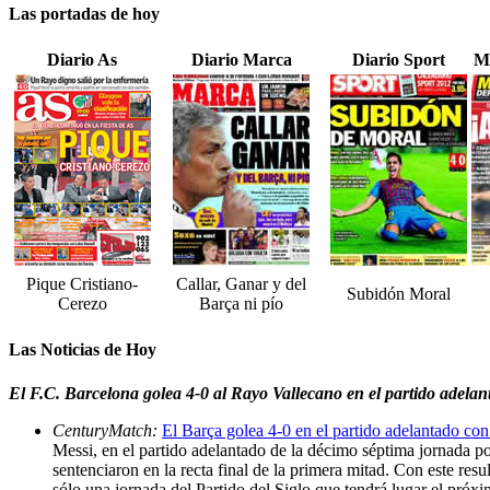
Las portadas de hoy
Diario As
Diario Marca
Diario Sport
M
Pique Cristiano-
Callar, Ganar y del
Subidón Moral
Cerezo
Barça ni pío
Las Noticias de Hoy
El F.C. Barcelona golea 4-0 al Rayo Vallecano en el partido adelan
CenturyMatch:
El Barça golea 4-0 en el partido adelantado co
Messi, en el partido adelantado de la décimo séptima jornada p
sentenciaron en la recta final de la primera mitad. Con este res
sólo una jornada del Partido del Siglo que tendrá lugar el próx