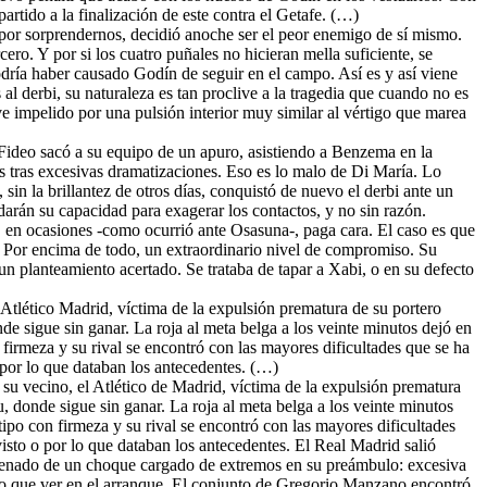
artido a la finalización de este contra el Getafe. (…)
o por sorprendernos, decidió anoche ser el peor enemigo de sí mismo.
ero. Y por si los cuatro puñales no hicieran mella suficiente, se
odría haber causado Godín de seguir en el campo. Así es y así viene
al derbi, su naturaleza es tan proclive a la tragedia que cuando no es
 ve impelido por una pulsión interior muy similar al vértigo que marea
Fideo sacó a su equipo de un apuro, asistiendo a Benzema en la
nas tras excesivas dramatizaciones. Eso es lo malo de Di María. Lo
 sin la brillantez de otros días, conquistó de nuevo el derbi ante un
rdarán su capacidad para exagerar los contactos, y no sin razón.
e, en ocasiones -como ocurrió ante Osasuna-, paga cara. El caso es que
. Por encima de todo, un extraordinario nivel de compromiso. Su
un planteamiento acertado. Se trataba de tapar a Xabi, o en su defecto
l Atlético Madrid, víctima de la expulsión prematura de su portero
de sigue sin ganar. La roja al meta belga a los veinte minutos dejó en
firmeza y su rival se encontró con las mayores dificultades que se ha
por lo que databan los antecedentes. (…)
e su vecino, el Atlético de Madrid, víctima de la expulsión prematura
, donde sigue sin ganar. La roja al meta belga a los veinte minutos
ipo con firmeza y su rival se encontró con las mayores dificultades
isto o por lo que databan los antecedentes. El Real Madrid salió
rdenado de un choque cargado de extremos en su preámbulo: excesiva
tuvo que ver en el arranque. El conjunto de Gregorio Manzano encontró