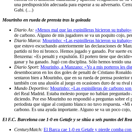
una predisposición adecuada para esperar a su adversario. Cerra
Gabi. (…)
Mourinho en rueda de prensta tras la goleada
Diario As:
«Menos mal que las espinilleras hicieron su trabajo»
de carbono. Alguno de mis jugadores se va un poquito cojo, per
Diario Marca:
Mourinho: «Las espinilleras hicieron su trabajo»
que estuvo escuchando anteriormente las declaraciones de Manza
partido ni feo ni bronco. Hemos jugado y ganado. Por suerte exi
Benzema: «Es penalti y expulsión. El portero tiene que decidir»
ganar y ha ganado. Jugó con disciplina. Sólo hemos tenido una 
Diario Sport:
Mourinho, a Manzano: «Yo a mis porteros les dig
desembocaron en los dos goles de penalti de Cristiano Ronaldo. 
sentaron bien a Mourinho, que en su rueda de prensa posterior 
también con una alusión al juego en ocasiones duro de su rival
Mundo Deportivo:
Mourinho: «Las espinilleras de carbono son
del Real Madrid. Estaba molesto porque no habían preguntado a
diciendo. Por eso Mourinho no respondió a preguntas sobre el pl
periodista que sigue al conjunto blanco no tuvo respuesta. «Mi
carbono. Es una ayuda importante. Alguno se va un poco cojo, p
El F.C. Barcelona cae 1-0 en Getafe y se sitúa a seis puntos del Re
CenturyMatch:
El Barça cae 1-0 en Getafe y pierde comba con