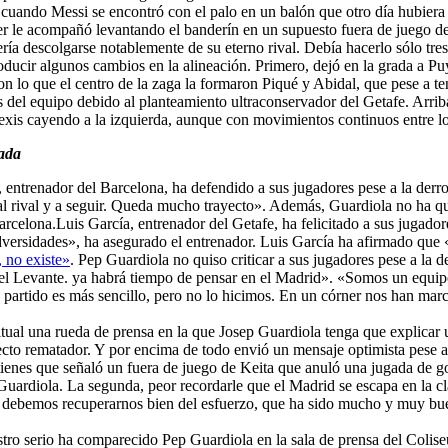
, cuando Messi se encontró con el palo en un balón que otro día hubier
nier le acompañó levantando el banderín en un supuesto fuera de juego d
ría descolgarse notablemente de su eterno rival. Debía hacerlo sólo tres 
oducir algunos cambios en la alineación. Primero, dejó en la grada a Puy
n lo que el centro de la zaga la formaron Piqué y Abidal, que pese a 
 del equipo debido al planteamiento ultraconservador del Getafe. Arriba
lexis cayendo a la izquierda, aunque con movimientos continuos entre lo
rada
, entrenador del Barcelona, ha defendido a sus jugadores pese a la derr
l rival y a seguir. Queda mucho trayecto». Además, Guardiola no ha queri
 Barcelona.Luis García, entrenador del Getafe, ha felicitado a sus jugad
adversidades», ha asegurado el entrenador. Luis García ha afirmado que
, no existe»
. Pep Guardiola no quiso criticar a sus jugadores pese a la 
el Levante. ya habrá tiempo de pensar en el Madrid». «Somos un equi
el partido es más sencillo, pero no lo hicimos. En un córner nos han ma
itual una rueda de prensa en la que Josep Guardiola tenga que explicar 
ecto rematador. Y por encima de todo envió un mensaje optimista pese a
itienes que señaló un fuera de juego de Keita que anuló una jugada de g
 Guardiola. La segunda, peor recordarle que el Madrid se escapa en la 
a debemos recuperarnos bien del esfuerzo, que ha sido mucho y muy bue
ostro serio ha comparecido Pep Guardiola en la sala de prensa del Coli