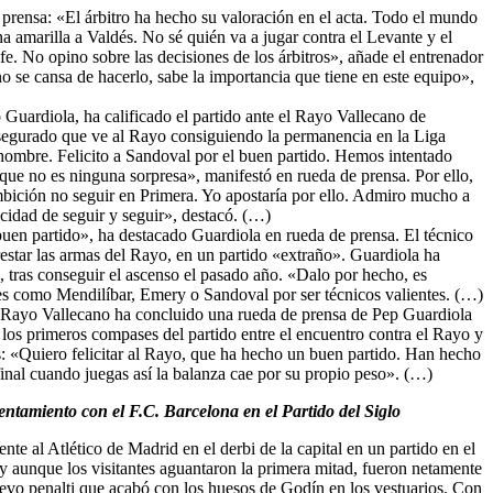
 prensa: «El árbitro ha hecho su valoración en el acta. Todo el mundo
 amarilla a Valdés. No sé quién va a jugar contra el Levante y el
e. No opino sobre las decisiones de los árbitros», añade el entrenador
o se cansa de hacerlo, sabe la importancia que tiene en este equipo»,
 Guardiola, ha calificado el partido ante el Rayo Vallecano de
 asegurado que ve al Rayo consiguiendo la permanencia en la Liga
hombre. Felicito a Sandoval por el buen partido. Hemos intentado
ue no es ninguna sorpresa», manifestó en rueda de prensa. Por ello,
ambición no seguir en Primera. Yo apostaría por ello. Admiro mucho a
cidad de seguir y seguir», destacó. (…)
buen partido», ha destacado Guardiola en rueda de prensa. El técnico
star las armas del Rayo, en un partido «extraño». Guardiola ha
 tras conseguir el ascenso el pasado año. «Dalo por hecho, es
es como Mendilíbar, Emery o Sandoval por ser técnicos valientes. (…)
l Rayo Vallecano ha concluido una rueda de prensa de Pep Guardiola
n los primeros compases del partido entre el encuentro contra el Rayo y
: «Quiero felicitar al Rayo, que ha hecho un buen partido. Han hecho
final cuando juegas así la balanza cae por su propio peso». (…)
entamiento con el F.C. Barcelona en el Partido del Siglo
e al Atlético de Madrid en el derbi de la capital en un partido en el
 y aunque los visitantes aguantaron la primera mitad, fueron netamente
evo penalti que acabó con los huesos de Godín en los vestuarios. Con