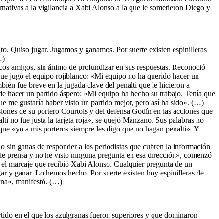
rnativas a la vigilancia a Xabi Alonso a la que le sometieron Diego y
o. Quiso jugar. Jugamos y ganamos. Por suerte existen espinilleras
…)
ocos amigos, sin ánimo de profundizar en sus respuestas. Reconoció
que jugó el equipo rojiblanco: «Mi equipo no ha querido hacer un
ién fue breve en la jugada clave del penalti que le hicieron a
n de hacer un partido áspero: «Mi equipo ha hecho su trabajo. Tenía que
e me gustaría haber visto un partido mejor, pero así ha sido». (…)
siones de su portero Courtois y del defensa Godín en las acciones que
ti no fue justa la tarjeta roja», se quejó Manzano. Sus palabras no
que «yo a mis porteros siempre les digo que no hagan penalti». Y
 sin ganas de responder a los periodistas que cubren la información
de prensa y no he visto ninguna pregunta en esa dirección», comenzó
ni el marcaje que recibió Xabi Alonso. Cualquier pregunta de un
ar y ganar. Lo hemos hecho. Por suerte existen hoy espinilleras de
ena», manifestó. (…)
rtido en el que los azulgranas fueron superiores y que dominaron