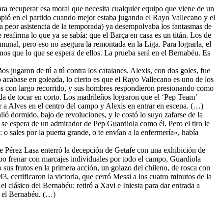
 para recuperar esa moral que necesita cualquier equipo que viene de un
mpió en el partido cuando mejor estaba jugando el Rayo Vallecano y el
 peor asistencia de la temporada) ya desempolvaba los fantasmas de
eafirma lo que ya se sabía: que el Barça en casa es un titán. Los de
unal, pero eso no asegura la remontada en la Liga. Para lograrla, el
enos que lo que se espera de ellos. La prueba será en el Bernabéu. Es
s jugaron de tú a tú contra los catalanes. Alexis, con dos goles, fue
o acabase en goleada, lo cierto es que el Rayo Vallecano es uno de los
ros con largo recorrido, y sus hombres respondieron presionando como
ada de tocar en corto. Los madrileños lograron que el ‘Pep Team’
a Alves en el centro del campo y Alexis en entrar en escena. (…)
lió dormido, bajo de revoluciones, y le costó lo suyo zafarse de la
e se espera de un admirador de Pep Guardiola como él. Pero el tiro le
 o sales por la puerta grande, o te envían a la enfermería», había
l de Pérez Lasa enterró la decepción de Getafe con una exhibición de
upo frenar con marcajes individuales por todo el campo, Guardiola
 sus frutos en la primera acción, un golazo del chileno, de rosca con
3, certificaron la victoria, que cerró Messi a los cuatro minutos de la
l clásico del Bernabéu: retiró a Xavi e Iniesta para dar entrada a
n el Bernabéu. (…)