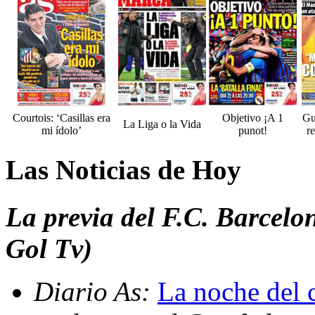
Courtois: ‘Casillas era
Objetivo ¡A 1
Gu
La Liga o la Vida
mi ídolo’
punot!
re
Las Noticias de Hoy
La previa del F.C. Barcelo
Gol Tv)
Diario As:
La noche del 