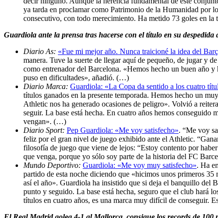
decir ninguno. Aunque la herencia fundamental de este conjunto
ya tarda en proclamar como Patrimonio de la Humanidad por lo 
consecutivo, con todo merecimiento. Ha metido 73 goles en la 
Guardiola ante la prensa tras hacerse con el título en su despedida 
Diario As:
«Fue mi mejor año. Nunca traicioné la idea del Bar
manera. Tuve la suerte de llegar aquí de pequeño, de jugar y de
como entrenador del Barcelona. «Hemos hecho un buen año y he
puso en dificultades», añadió. (…)
Diario Marca:
Guardiola: «La Copa da sentido a los cuatro tí
títulos ganados en la presente temporada. Hemos hecho un muy
Athletic nos ha generado ocasiones de peligro». Volvió a reiter
seguir. La base está hecha. En cuatro años hemos conseguido má
vengan». (…)
Diario Sport:
Pep Guardiola: «Me voy satisfecho»
. “Me voy sa
feliz por el gran nivel de juego exhibido ante el Athletic. “Gan
filosofía de juego que viene de lejos: “Estoy contento por habe
que venga, porque yo sólo soy parte de la historia del FC Barce
Mundo Deportivo:
Guardiola: «Me voy muy satisfecho»
. Ha e
partido de esta noche diciendo que «hicimos unos primeros 35 
así el año». Guardiola ha insistido que si deja el banquillo d
punto y seguido. La base está hecha, seguro que el club hará l
títulos en cuatro años, es una marca muy difícil de conseguir.
El Real Madrid golea 4-1 al Mallorca, consigue los records de 100 p