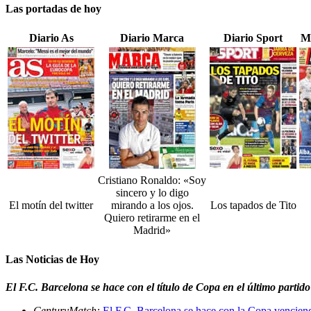
Las portadas de hoy
Diario As
Diario Marca
Diario Sport
M
Cristiano Ronaldo: «Soy
sincero y lo digo
El motín del twitter
mirando a los ojos.
Los tapados de Tito
Quiero retirarme en el
Madrid»
Las Noticias de Hoy
El F.C. Barcelona se hace con el título de Copa en el último partido
CenturyMatch:
El F.C. Barcelona se hace con la Copa venciend