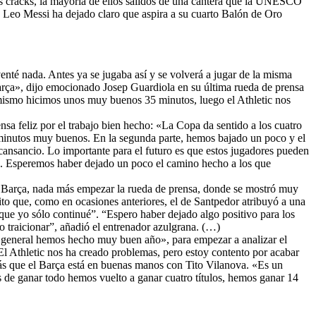
tos cracks, la mayoría de ellos salidos de una cantera que la UNESCO
 Leo Messi ha dejado claro que aspira a su cuarto Balón de Oro
enté nada. Antes ya se jugaba así y se volverá a jugar de la misma
 Barça», dijo emocionado Josep Guardiola en su última rueda de prensa
mismo hicimos unos muy buenos 35 minutos, luego el Athletic nos
ensa feliz por el trabajo bien hecho: «La Copa da sentido a los cuatro
minutos muy buenos. En la segunda parte, hemos bajado un poco y el
 cansancio. Lo importante para el futuro es que estos jugadores pueden
es. Esperemos haber dejado un poco el camino hecho a los que
 Barça, nada más empezar la rueda de prensa, donde se mostró muy
xito que, como en ocasiones anteriores, el de Santpedor atribuyó a una
 que yo sólo continué”. “Espero haber dejado algo positivo para los
o traicionar”, añadió el entrenador azulgrana. (…)
general hemos hecho muy buen año», para empezar a analizar el
l Athletic nos ha creado problemas, pero estoy contento por acabar
más que el Barça está en buenas manos con Tito Vilanova. «Es un
s de ganar todo hemos vuelto a ganar cuatro títulos, hemos ganar 14