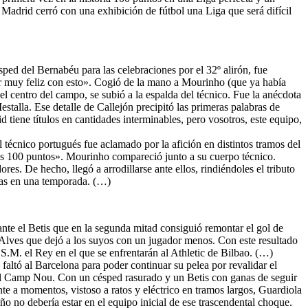
adrid cerró con una exhibición de fútbol una Liga que será difícil
ésped del Bernabéu para las celebraciones por el 32º alirón, fue
er muy feliz con esto». Cogió de la mano a Mourinho (que ya había
l centro del campo, se subió a la espalda del técnico. Fue la anécdota
stalla. Ese detalle de Callejón precipitó las primeras palabras de
tiene títulos en cantidades interminables, pero vosotros, este equipo,
 técnico portugués fue aclamado por la afición en distintos tramos del
 los 100 puntos». Mourinho compareció junto a su cuerpo técnico.
s. De hecho, llegó a arrodillarse ante ellos, rindiéndoles el tributo
ias en una temporada. (…)
nte el Betis que en la segunda mitad consiguió remontar el gol de
Alves que dejó a los suyos con un jugador menos. Con este resultado
 S.M. el Rey en el que se enfrentarán al Athletic de Bilbao. (…)
 faltó al Barcelona para poder continuar su pelea por revalidar el
s al Camp Nou. Con un césped rasurado y un Betis con ganas de seguir
nte a momentos, vistoso a ratos y eléctrico en tramos largos, Guardiola
eño no debería estar en el equipo inicial de ese trascendental choque.