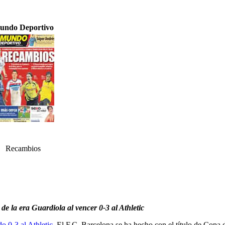
undo Deportivo
Recambios
 de la era Guardiola al vencer 0-3 al Athletic
o 0-3 al Athletic
. El F.C. Barcelona se ha hecho con el título de Copa 