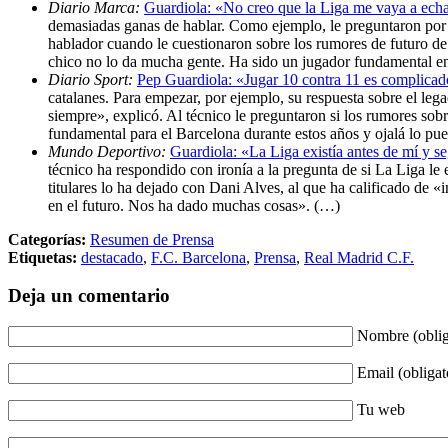
Diario Marca:
Guardiola: «No creo que la Liga me vaya a ech
demasiadas ganas de hablar. Como ejemplo, le preguntaron por c
hablador cuando le cuestionaron sobre los rumores de futuro de 
chico no lo da mucha gente. Ha sido un jugador fundamental en 
Diario Sport:
Pep Guardiola: «Jugar 10 contra 11 es complica
catalanes. Para empezar, por ejemplo, su respuesta sobre el leg
siempre», explicó. Al técnico le preguntaron si los rumores sob
fundamental para el Barcelona durante estos años y ojalá lo pue
Mundo Deportivo:
Guardiola: «La Liga existía antes de mí y s
técnico ha respondido con ironía a la pregunta de si La Liga l
titulares lo ha dejado con Dani Alves, al que ha calificado de 
en el futuro. Nos ha dado muchas cosas». (…)
Categorías:
Resumen de Prensa
Etiquetas:
destacado
,
F.C. Barcelona
,
Prensa
,
Real Madrid C.F.
Deja un comentario
Nombre (oblig
Email (obligat
Tu web