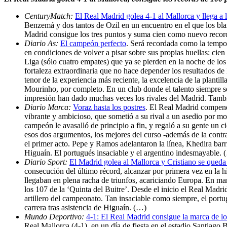
CenturyMatch:
El Real Madrid golea 4-1 al Mallorca y llega a 
Benzemá y dos tantos de Ozil en un encuentro en el que los blan
Madrid consigue los tres puntos y suma cien como nuevo record 
Diario As:
El campeón perfecto
. Será recordada como la tempo
en condiciones de volver a pisar sobre sus propias huellas: cie
Liga (sólo cuatro empates) que ya se pierden en la noche de los
fortaleza extraordinaria que no hace depender los resultados de
tenor de la experiencia más reciente, la excelencia de la planti
Mourinho, por completo. En un club donde el talento siempre se
impresión han dado muchas veces los rivales del Madrid. Tamb
Diario Marca:
Voraz hasta los postres
. El Real Madrid compendi
vibrante y ambicioso, que sometió a su rival a un asedio por m
campeón le avasalló de principio a fin, y regaló a su gente un 
esos dos argumentos, los mejores del curso -además de la contr
el primer acto. Pepe y Ramos adelantaron la línea, Khedira bar
Higuaín. El portugués insaciable y el argentino indesmayable. 
Diario Sport:
El Madrid golea al Mallorca y Cristiano se queda 
consecución del último récord, alcanzar por primera vez en la hi
llegaban en plena racha de triunfos, acariciando Europa. En ma
los 107 de la ‘Quinta del Buitre’. Desde el inicio el Real Ma
artillero del campeonato. Tan insaciable como siempre, el port
carrera tras asistencia de Higuaín. (…)
Mundo Deportivo:
4-1: El Real Madrid consigue la marca de lo
Real Mallorca (4-1), en un día de fiesta en el estadio Santiago 