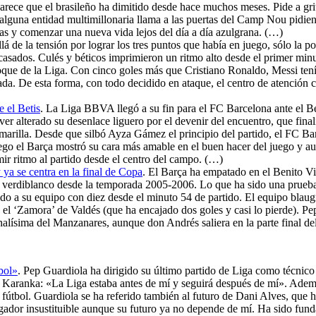
d parece que el brasileño ha dimitido desde hace muchos meses. Pide a g
si alguna entidad multimillonaria llama a las puertas del Camp Nou pidie
as y comenzar una nueva vida lejos del día a día azulgrana. (…)
llá de la tensión por lograr los tres puntos que había en juego, sólo la 
casados. Culés y béticos imprimieron un ritmo alto desde el primer minu
oque de la Liga. Con cinco goles más que Cristiano Ronaldo, Messi tenía
. De esta forma, con todo decidido en ataque, el centro de atención cay
 el Betis
. La Liga BBVA llegó a su fin para el FC Barcelona ante el Bet
ver alterado su desenlace liguero por el devenir del encuentro, que fina
rilla. Desde que silbó Ayza Gámez el principio del partido, el FC Barc
uego el Barça mostró su cara más amable en el buen hacer del juego y au
ir ritmo al partido desde el centro del campo. (…)
 ya se centra en la final de Copa
. El Barça ha empatado en el Benito Vi
erdiblanco desde la temporada 2005-2006. Lo que ha sido una prueba inte
do a su equipo con diez desde el minuto 54 de partido. El equipo blaug
 el ‘Zamora’ de Valdés (que ha encajado dos goles y casi lo pierde). Pe
inalísima del Manzanares, aunque don Andrés saliera en la parte final de
bol»
. Pep Guardiola ha dirigido su último partido de Liga como técnic
or Karanka: «La Liga estaba antes de mí y seguirá después de mí». Adem
fútbol. Guardiola se ha referido también al futuro de Dani Alves, que 
gador insustituible aunque su futuro ya no depende de mí. Ha sido fund