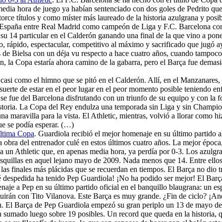
media hora de juego ya habían sentenciado con dos goles de Pedrito que r
torce títulos y como míster más laureado de la historia azulgrana y posi
de España entre Real Madrid como campeón de Liga y F.C. Barcelona 
su 14 particular en el Calderón ganando una final de la que vino a poner
, rápido, espectacular, competitivo al máximo y sacrificado que jugó ay
os de Bielsa con un déja vu respecto a hace cuatro años, cuando tampo
ón, la Copa estaría ahora camino de la gabarra, pero el Barça fue demas
 casi como el himno que se pitó en el Calderón. Allí, en el Manzanares, 
suerte de estar en el peor lugar en el peor momento posible teniendo enf
e fue del Barcelona disfrutando con un triunfo de su equipo y con la f
 historia. La Copa del Rey endulza una temporada sin Liga y sin Champi
a maravilla para la vista. El Athletic, mientras, volvió a llorar como h
ue se podía esperar. (…)
última Copa
. Guardiola recibió el mejor homenaje en su último partido al
 la obra del entrenador culé en estos últimos cuatro años. La mejor época,
 a un Athletic que, en apenas media hora, ya perdía por 0-3. Los azulgra
osquillas en aquel lejano mayo de 2009. Nada menos que 14. Entre ello
de las finales más plácidas que se recuerdan en tiempos. El Barça no dio 
é despedida ha tenido Pep Guardiola! ¡No ha podido ser mejor! El Barça
aje a Pep en su último partido oficial en el banquillo blaugrana: un espe
uirán con Tito Vilanova. Este Barça es muy grande. ¿Fin de ciclo? ¡And
. El Barça de Pep Guardiola empezó su gran periplo un 13 de mayo de ha
an sumado luego sobre 19 posibles. Un record que queda en la historia, q