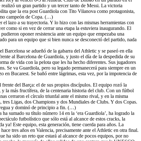
ealizó un gran partido y un tercer tanto de Messi. La victoria
bilita que la era post Guardiola con Tito Vilanova como protagonista,
como campeón de Copa. (…)
 el lazo a su trayectoria. Y lo hizo con las mismas herramientas con
er como si en vez de cerrar una etapa la estuviera inaugurando. El
co pudieron oponer resistencia ante un equipo que empezaba una
iado para un equipo que si bien nunca se desconectó del partido, nada
el Barcelona se adueñó de la gabarra del Athletic y se paseó en ella
rente al Barcelona de Guardiola, y justo el día de la despedida de su
orma de vida con la pelota que les ha hecho diferentes. Sus jugadores
ons. Se va Guardiola, pero su legado permanecerá para siempre en un
izo en Bucarest. Se bañó entre lágrimas, esta vez, por la impotencia de
 frente del Barça: el de sus propios discípulos. El equipo rozó la
 y la más fructífera, de la centenaria historia del club. Con un fútbol
nas cerraron el círculo triunfal ante el mismo rival, y en la misma
s, tres Ligas, dos Champions y dos Mundiales de Clubs. Y dos Copas.
tregua y dominó de principio a fin. (…)
 ha sumado su título número 14 en la ‘era Guardiola’, ha logrado la
ctáculo futbolístico que sólo está al alcance de estos cracks, la
a ya! Este equipo, esta generación, tiene cuerda para años. La
ce tres años en Valencia, precisamente ante el Athletic en otra final.
ue ha sido un reto que estará al alcance de pocos equipos, por no