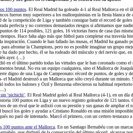
los 100 puntos
. El Real Madrid ha goleado 4-1 al Real Mallorca en el 
cos fueron muy superiores a los mallorquinistas en la fiesta blanca de
de la competición de Liga y también consigue batir el record de goles 
rada perfecta y no corremos demasiados riesgos si afirmamos que nadie
n puntos de 114 posibles, 121 goles, 16 victorias fuera de casa (las mis
 tiempos. Hace falta algo más que fútbol para completar esa travesía his
 la inspiración. Cuando le han fallado las musas, el Madrid ha ganado p
lla para afrontar la Champions, pero no es posible imaginar un grupo me
 ha dado por hecho, él se ha rodeado del músculo y del nervio que, en 
ién ayer. (…)
ó en el último partido todas las virtudes que le han coronado como el 
omentos brutal. No era un equipo cualquiera, sino el Mallorca de Joaq
cierre digno de una Liga de Campeonato: récord de puntos, de goles y de
a- el Madrid destrozó a un Mallorca que sólo creyó durante un minuto. 
rió todos los balones y Özil y Benzema ofrecieron su habitual reperto
(…)
sin ‘pichichi’
. El Real Madrid goleó al Real Mallorca (4-1), en un día d
storia 100 puntos en Liga y un nuevo registro goleador de 121 tantos. C
nos de un rival que le asfixió con su presión y sus ganas de ampliar el
drid buscó los goles y ayudar a Cristiano Ronaldo en una misión imposi
ugués no paró de intentarlo. Marcó el primero, con un certero testaraz
s 100 puntos ante el Mallorca
. En un Santiago Bernabéu con un marcado 
Bernabéu, que disfrutó de la consecución del último récord, alcanzar po