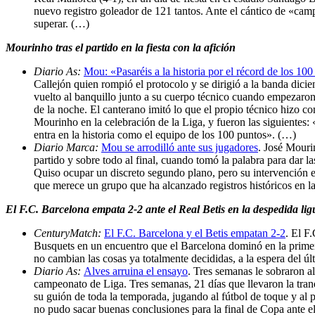
nuevo registro goleador de 121 tantos. Ante el cántico de «cam
superar. (…)
Mourinho tras el partido en la fiesta con la afición
Diario As:
Mou: «Pasaréis a la historia por el récord de los 1
Callejón quien rompió el protocolo y se dirigió a la banda dic
vuelto al banquillo junto a su cuerpo técnico cuando empezaron 
de la noche. El canterano imitó lo que el propio técnico hizo co
Mourinho en la celebración de la Liga, y fueron las siguientes:
entra en la historia como el equipo de los 100 puntos». (…)
Diario Marca:
Mou se arrodilló ante sus jugadores
. José Mouri
partido y sobre todo al final, cuando tomó la palabra para dar 
Quiso ocupar un discreto segundo plano, pero su intervención era
que merece un grupo que ha alcanzado registros históricos en 
El F.C. Barcelona empata 2-2 ante el Real Betis en la despedida lig
CenturyMatch:
El F.C. Barcelona y el Betis empatan 2-2
. El F
Busquets en un encuentro que el Barcelona dominó en la primer
no cambian las cosas ya totalmente decididas, a la espera del úl
Diario As:
Alves arruina el ensayo
. Tres semanas le sobraron al
campeonato de Liga. Tres semanas, 21 días que llevaron la tran
su guión de toda la temporada, jugando al fútbol de toque y al p
no pudo sacar buenas conclusiones para la final de Copa ante el A