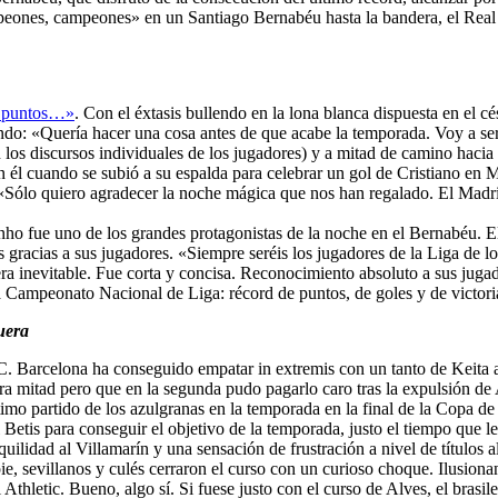
peones, campeones» en un Santiago Bernabéu hasta la bandera, el Real M
00 puntos…»
. Con el éxtasis bullendo en la lona blanca dispuesta en el c
iendo: «Quería hacer una cosa antes de que acabe la temporada. Voy a s
los discursos individuales de los jugadores) y a mitad de camino hacia e
n él cuando se subió a su espalda para celebrar un gol de Cristiano en Me
 «Sólo quiero agradecer la noche mágica que nos han regalado. El Madrid 
nho fue uno de los grandes protagonistas de la noche en el Bernabéu. El
las gracias a sus jugadores. «Siempre seréis los jugadores de la Liga de
 inevitable. Fue corta y concisa. Reconocimiento absoluto a sus jugadore
la Campeonato Nacional de Liga: récord de puntos, de goles y de victor
uera
.C. Barcelona ha conseguido empatar in extremis con un tanto de Keita a
a mitad pero que en la segunda pudo pagarlo caro tras la expulsión de 
timo partido de los azulgranas en la temporada en la final de la Copa de
 Betis para conseguir el objetivo de la temporada, justo el tiempo que le
quilidad al Villamarín y una sensación de frustración a nivel de título
ie, sevillanos y culés cerraron el curso con un curioso choque. Ilusiona
thletic. Bueno, algo sí. Si fuese justo con el curso de Alves, el brasil