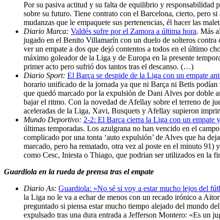
Por su pasiva actitud y su falta de equilibrio y responsabilida
sobre su futuro. Tiene contrato con el Barcelona, cierto, pero 
mudanzas que le empaquete sus pertenencias, él hacer las malet
Diario Marca:
Valdés sufre por el Zamora a última hora
. Más a
jugado en el Benito Villamarín con un duelo de solteros contra 
ver un empate a dos que dejó contentos a todos en el último ch
máximo goleador de la Liga y de Europa en la presente temporada
primer acto pero sufrió dos tantos tras el descanso. (…)
Diario Sport:
El Barça se despide de la Liga con un empate ante
horario unificado de la jornada ya que ni Barça ni Betis podían 
que quedó marcado por la expulsión de Dani Alves por doble ama
bajar el ritmo. Con la novedad de Afellay sobre el terreno de j
aceleradas de la Liga, Xavi, Busquets y Afellay supieron imprim
Mundo Deportivo:
2-2: El Barça cierra la Liga con un empate y
últimas temporadas. Los azulgrana no han vencido en el campo v
complicado por una tonta ‘auto expulsión’ de Alves que ha deja
marcado, pero ha rematado, otra vez al poste en el minuto 91) y
como Cesc, Iniesta o Thiago, que podrian ser utilizados en la f
Guardiola en la rueda de prensa tras el empate
Diario As:
Guardiola: «No sé si voy a estar mucho lejos del fút
la Liga no le va a echar de menos con un recado irónico a Ait
preguntado si piensa estar mucho tiempo alejado del mundo del 
expulsado tras una dura entrada a Jefferson Montero: «Es un ju