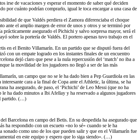
ritos irse de vacaciones y esperar el momento de saber qué deciden
ndo por cuánto podrían comprarlo, igual le toca encargar a una casa de
posibilidad de que Valdés perdiera el Zamora diferenciaba el choque
to ante el amplio margen de error de unos y otros y se terminó por
 prácticamente asegurado el Pichichi y salvo sorpresa mayor, será el
ó sobre la portería de Valdés. El portero apenas tuvo trabajo en el
is en el Benito Villamarín. En un partido que se disputó fuera del
lizó con un empate logrado en los instantes finales de un encuentro
elona dejó claro que pese a la nula repercusión del ‘match’ no iba a
nque la movilidad de los jugadores no llegó a ser de las más
llamarín, un campo que no se le ha dado bien a Pep Guardiola en las
resante cara a la final de Copa ante el Athletic, la última, se ha
rana ha asegurado, de paso, el ‘Pichichi’ de Leo Messi (que no ha
p le ha dado minutos a Ibi Afellay y ha reservado a algunos jugadores
l partido. (…)
o del Barcelona en campo del Betis. En su despedida ha asegurado que
ás ha respondido con un escueto «no lo sé» cuando se le ha
ha sonado como uno de los que pueden salir y que en el Villamarín fue
amental en este equipo y espero que lo siga siendo». (…)