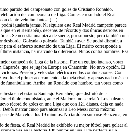
último partido del campeonato con goles de Cristiano Ronaldo,
 celebración del campeonato de Liga. Con este resultado el Real
con ciento veintiún tantos. (…)
 podrá igualarla jamás. Ni siquiera este Real Madrid campeón parece
mas que en el Bernabéu), decenas de récords y dos únicas derrotas en
tórica. Se necesita una pizca de suerte, por supuesto, pero también una
or desborde. Goleada o goleada. También ayer. Se podrá discutir, a
jor para el esfuerzo sostenido de una Liga. El mérito corresponde a
última instancia, ha marcado la diferencia. Niños contra hombres. Esa
mejor campeón de Liga de la historia. Fue un equipo intenso, voraz,
uín Caparrós, que se jugaba Europa en Chamartín. No tuvo opción. El
 victorias. Presión y velocidad eléctrica en las combinaciones. Con
Suyo fue el primer acercamiento a la meta rival, y apenas nada más en
rio de funanbulismo. Arriba, un Ronaldo con hambre, tan voraz como
e fiesta en el estadio Santiago Bernabéu, que disfrutó de la
on el título conquistado, ante el Mallorca no se relajó. Los baleares
 nuevo récord de goles en una Liga que con 121 dianas, deja en nada
ble. Debía marcar cinco para alcanzar a Leo Messi como máximo
o a pase de Marcelo a los 19 minutos. No tardó en sumarse Benzema, en
de fiesta, el Real Madrid ha exhibido su mejor fútbol para golear al
r primera vez en la historia 100 puntos en una Liga perfecta y un