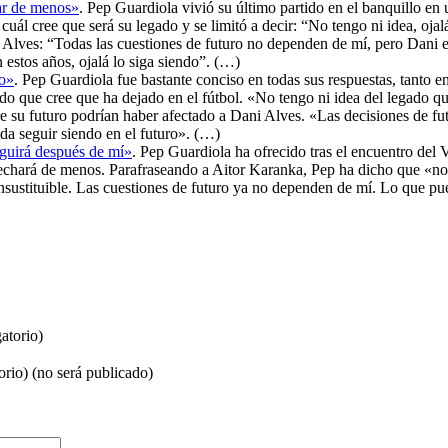
ar de menos»
. Pep Guardiola vivió su último partido en el banquillo en
uál cree que será su legado y se limitó a decir: “No tengo ni idea, oja
Alves: “Todas las cuestiones de futuro no dependen de mí, pero Dani es 
estos años, ojalá lo siga siendo”. (…)
do»
. Pep Guardiola fue bastante conciso en todas sus respuestas, tanto en
ado que cree que ha dejado en el fútbol. «No tengo ni idea del legado q
re su futuro podrían haber afectado a Dani Alves. «Las decisiones de fut
da seguir siendo en el futuro». (…)
eguirá después de mí»
. Pep Guardiola ha ofrecido tras el encuentro del V
e echará de menos. Parafraseando a Aitor Karanka, Pep ha dicho que «no.
«insustituible. Las cuestiones de futuro ya no dependen de mí. Lo que pu
atorio)
orio) (no será publicado)