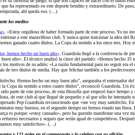
 es su filosofía de juego, lo que son capaces de hacer con el balón es
que ha representado en este deporte bendito y extraordinario. De paso,
temporada, ahí queda eso. (…)
ante los medios
ça»
. «Estoy orgulloso de haber formado parte de este proceso. Yo no inv
 entrenar a este maravilloso club. Y nunca quise traicionar la idea del
mos ganado cuatro títulos. La Copa da sentido a los otros tres. Hoy 
tulos, hemos hecho un buen año»
. Guardiola llegó a la conferencia de pr
 buen año». El técnico analizó la clave del partido: «Hemos hecho 35 
ar los motivos de su adiós: «La razón fundamental para no seguir era el
s de tres títulos de media. Hay que felicitar también a los predecesor
tisfecho. Hemos hecho un muy buen año”, aseguraba el entrenador del
ar la Copa da sentido a estos cuatro títulos”, reconoció Guardiola. Un é
r sido parte de este proceso, de esta filosofía que empezó hace tiempo y
lona, de este club al que llegué de pequeño y al que sólo he intentado n
mpezado Pep Guardiola reconociendo que «me voy muy satisfecho. En 
minutos muy buenos, en el segundo tiempo no hemos estado tan finos. E
el Barça es porque «estoy cansado», pero ha querido manifestar una vez 
os refuerzo necesarios y seguro que serán igual de competitivos. Despué
 Estamos muy satisfechos». (…)
untos y 121 goles en el campeonato y lo celebra con su afición