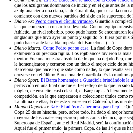
que los azulgranas dominaron de inicio y en el que antes de la 
azulgrana cierra una etapa, la de Guardiola, que se salda con ca
comience con dos nuevos partidos del siglo en la supercopa 
Diario As:
Pedro cierra el círculo virtuoso
. Guardiola completó 
las que comenzó a construir su leyenda. Con un equipo ofensivo
Athletic, un rival soberbio, poco pudo hacer. Se encontraron l
singladura que tuvo ayer un punto y seguido. Si fuera por ilusi
pudo hacer ante la salida imperial del Barcelona. (…)
Diario Marca:
Como Pedro por su casa
. La final de Copa duró
exhibiendo su preciosa figura. Los rojiblancos tuvieron la mala 
mentor. Fue una muestra absoluta de lo que ha dejado Pep, que s
le homenajearon y cerraron con un título el mejor ciclo de su
Barcelona que hace lo que sabe como nadie, lo que resulta ser un
cruzarse con el último Barcelona de Guardiola. Es lo mínimo q
Diario Sport:
El Barça homenajea a Guardiola brindándole la 
perfección en una final que fue el fiel reflejo de lo que ha sido
mágico, de ensueño, casi celestial, el Barça aplastó literalmente
competición, en la que empezaron a coleccionar títulos como r
La última de ellas, la de este viernes en el Calderón, tras una 
Mundo Deportivo:
3-0: ¡El adiós más hermoso para Pep!
. ¡Qu
Copa 25 de su historia, pero, sobre todo, ha dado el mejor homen
mayoría de los cuales empezaron juntos con su técnico, que seg
Supercopa de España, ante el Real Madrid, será la confirmación
Aquel fue el primer título, la primera Copa, de las 14 que se h