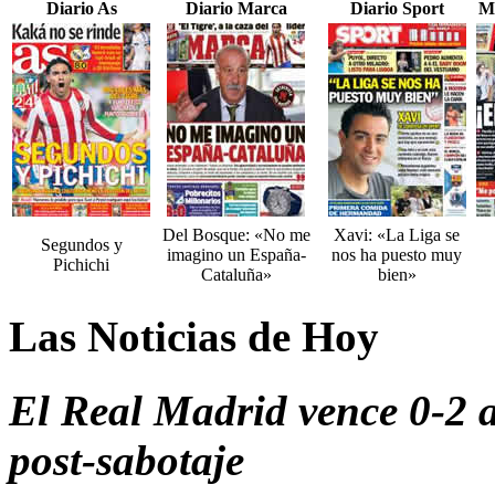
Diario As
Diario Marca
Diario Sport
M
Del Bosque: «No me
Xavi: «La Liga se
Segundos y
imagino un España-
nos ha puesto muy
Pichichi
Cataluña»
bien»
Las Noticias de Hoy
El Real Madrid vence 0-2 a
post-sabotaje