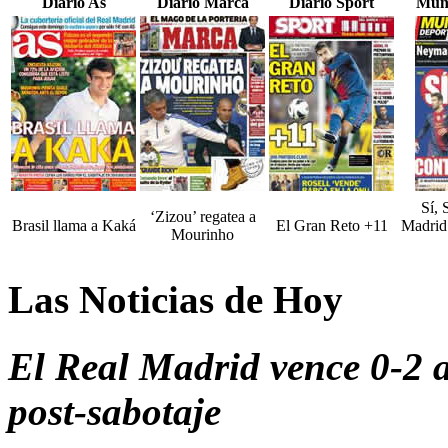
Diario As
Diario Marca
Diario Sport
Mun
Sí, 
‘Zizou’ regatea a
Brasil llama a Kaká
El Gran Reto +11
Madrid 
Mourinho
Las Noticias de Hoy
El Real Madrid vence 0-2 a
post-sabotaje