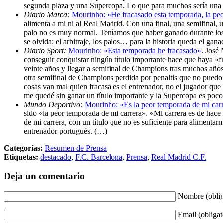
segunda plaza y una Supercopa. Lo que para muchos sería una 
Diario Marca:
Mourinho: «He fracasado esta temporada, la peo
alimenta a mi ni al Real Madrid. Con una final, una semifinal,
palo no es muy normal. Teníamos que haber ganado durante los 
se olvida: el arbitraje, los palos… para la historia queda el gan
Diario Sport:
Mourinho: «Esta temporada he fracasado»
. José
conseguir conquistar ningún título importante hace que haya «
veinte años y llegar a semifinal de Champions tras muchos año
otra semifinal de Champions perdida por penaltis que no puedo 
cosas van mal quien fracasa es el entrenador, no el jugador que
me quedé sin ganar un título importante y la Supercopa es poc
Mundo Deportivo:
Mourinho: «Es la peor temporada de mi car
sido «la peor temporada de mi carrera». «Mi carrera es de hac
de mi carrera, con un título que no es suficiente para aliment
entrenador portugués. (…)
Categorías:
Resumen de Prensa
Etiquetas:
destacado
,
F.C. Barcelona
,
Prensa
,
Real Madrid C.F.
Deja un comentario
Nombre (oblig
Email (obligat