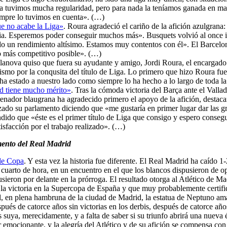
iga tuvimos mucha regularidad, pero para nada la teníamos ganada en mar
empre lo tuvimos en cuenta». (…)
ue no acabe la Liga»
. Roura agradeció el cariño de la afición azulgrana:
ria. Esperemos poder conseguir muchos más». Busquets volvió al once in
o un rendimiento altísimo. Estamos muy contentos con él». El Barcelon
o más competitivo posible». (…)
ilanova quiso que fuera su ayudante y amigo, Jordi Roura, el encargado
ismo por la conqusita del título de Liga. Lo primero que hizo Roura fue 
ha estado a nuestro lado como siempre lo ha hecho a lo largo de toda 
id tiene mucho mérito»
. Tras la cómoda victoria del Barça ante el Valla
nador blaugrana ha agradecido primero el apoyo de la afición, destacan
do su parlamento diciendo que «me gustaría en primer lugar dar las grac
ndido que «éste es el primer título de Liga que consigo y espero conse
sfacción por el trabajo realizado». (…)
mento del Real Madrid
 de Copa
. Y esta vez la historia fue diferente. El Real Madrid ha caído 1
cuarto de hora, en un encuentro en el que los blancos dispusieron de o
ieron por delante en la prórroga. El resultado otorga al Atlético de M
e la victoria en la Supercopa de España y que muy probablemente certifiq
il, en plena hambruna de la ciudad de Madrid, la estatua de Neptuno am
pués de catorce años sin victorias en los derbis, después de catorce año
suya, merecidamente, y a falta de saber si su triunfo abrirá una nueva ép
mocionante, y la alegría del Atlético y de su afición se compensa con l