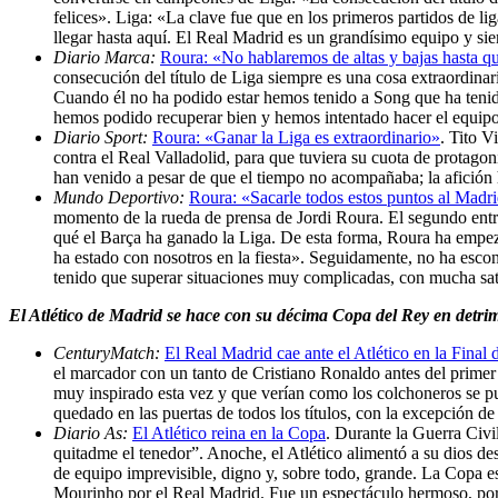
felices». Liga: «La clave fue que en los primeros partidos de l
llegar hasta aquí. El Real Madrid es un grandísimo equipo y si
Diario Marca:
Roura: «No hablaremos de altas y bajas hasta q
consecución del título de Liga siempre es una cosa extraordina
Cuando él no ha podido estar hemos tenido a Song que ha tenid
hemos podido recuperar bien y hemos intentado hacer el equip
Diario Sport:
Roura: «Ganar la Liga es extraordinario»
. Tito V
contra el Real Valladolid, para que tuviera su cuota de protagon
han venido a pesar de que el tiempo no acompañaba; la afición 
Mundo Deportivo:
Roura: «Sacarle todos estos puntos al Madr
momento de la rueda de prensa de Jordi Roura. El segundo entre
qué el Barça ha ganado la Liga. De esta forma, Roura ha empeza
ha estado con nosotros en la fiesta». Seguidamente, no ha esco
tenido que superar situaciones muy complicadas, con mucha sati
El Atlético de Madrid se hace con su décima Copa del Rey en detri
CenturyMatch:
El Real Madrid cae ante el Atlético en la Final
el marcador con un tanto de Cristiano Ronaldo antes del primer 
muy inspirado esta vez y que verían como los colchoneros se pus
quedado en las puertas de todos los títulos, con la excepción d
Diario As:
El Atlético reina en la Copa
. Durante la Guerra Civ
quitadme el tenedor”. Anoche, el Atlético alimentó a su dios des
de equipo imprevisible, digno y, sobre todo, grande. La Copa es 
Mourinho por el Real Madrid. Fue un espectáculo hermoso, por e