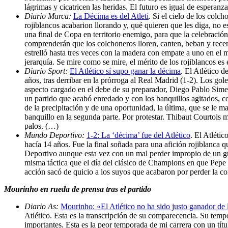
lágrimas y cicatricen las heridas. El futuro es igual de espera
Diario Marca:
La Décima es del Atleti
. Si el cielo de los colc
rojiblancos acabarion llorando y, qué quieren que les diga, no e
una final de Copa en territorio enemigo, para que la celebració
comprenderán que los colchoneros lloren, canten, beban y recen
estrelló hasta tres veces con la madera con empate a uno en el 
jerarquía. Se mire como se mire, el mérito de los rojiblancos e
Diario Sport:
El Atlético sí supo ganar la décima
. El Atlético 
años, tras derribar en la prórroga al Real Madrid (1-2). Los gol
aspecto cargado en el debe de su preparador, Diego Pablo Simeo
un partido que acabó enredado y con los banquillos agitados, c
de la precipitación y de una oportunidad, la última, que se l
banquillo en la segunda parte. Por protestar. Thibaut Courtois 
palos. (…)
Mundo Deportivo:
1-2: La ‘décima’ fue del Atlético
. El Atléti
hacía 14 años. Fue la final soñada para una afición rojiblanca
Deportivo aunque esta vez con un mal perder impropio de un g
misma táctica que el día del clásico de Champions en que Pepe
acción sacó de quicio a los suyos que acabaron por perder la co
Mourinho en rueda de prensa tras el partido
Diario As:
Mourinho: «El Atlético no ha sido justo ganador de l
Atlético. Esta es la transcripción de su comparecencia. Su tem
importantes. Esta es la peor temporada de mi carrera con un tít