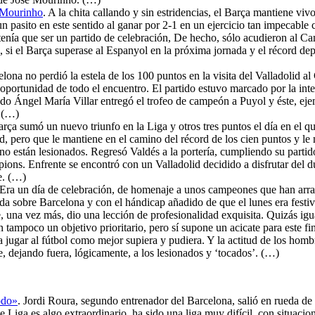
e Mourinho
. A la chita callando y sin estridencias, el Barça mantiene vivo
pasito en este sentido al ganar por 2-1 en un ejercicio tan impecable 
e tenía que ser un partido de celebración, De hecho, sólo acudieron al 
, si el Barça superase al Espanyol en la próxima jornada y el récord depe
elona no perdió la estela de los 100 puntos en la visita del Valladolid
 oportunidad de todo el encuentro. El partido estuvo marcado por la int
do Ángel María Villar entregó el trofeo de campeón a Puyol y éste, eje
. (…)
arça sumó un nuevo triunfo en la Liga y otros tres puntos el día en el
lid, pero que le mantiene en el camino del récord de los cien puntos y l
que no están lesionados. Regresó Valdés a la portería, cumpliendo su pa
ns. Enfrente se encontró con un Valladolid decidido a disfrutar del duelo
e. (…)
 Era un día de celebración, de homenaje a unos campeones que han arras
ada sobre Barcelona y con el hándicap añadido de que el lunes era festiv
 una vez más, dio una lección de profesionalidad exquisita. Quizás ig
 tampoco un objetivo prioritario, pero sí supone un acicate para este 
a jugar al fútbol como mejor supiera y pudiera. Y la actitud de los hom
e, dejando fuera, lógicamente, a los lesionados y ‘tocados’. (…)
odo»
. Jordi Roura, segundo entrenador del Barcelona, salió en rueda de p
e Liga es algo extraordinario, ha sido una liga muy difícil, con situa