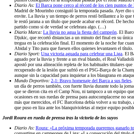
Diario As:
El Barça pone cerco al récord de los cien puntos d
Madrid de Mourinho consiguió la temporada pasada. Ayer dio un 
envite. La lluvia y un tiempo de perros restó brillantez a lo qu
le restó jarana a un título que puede acabar en récord. De hecho
partido como si de verdad se celebrara algo. (…)
Diario Marca:
La lluvia no agua la fiesta del campeón
. El Barc
Djukic, que recortó distancias a un minuto del final en su única
tregua en la celebración final. El momento de la noche fue cuan
Abidal y Tito para que fuesen ellos quienes levantasen el título
Diario Sport:
Una victoria aguada para celebrar una Liga
. El B
aguado por la lluvia y frente a un rival blando, el Real Vallado
apostó por una alineación repleta de los habituales titulares 
recuperado de la lesión que sufrió en el PSG-Barça de la Champio
aunque sin la capacidad para inquietar a los blaugrana en ataqu
Mundo Deportivo:
2-1: Bravo homenaje del Barça a sus fieles
.
un día de perros también, con fuerte lluvia durante todo la jorn
que se dieron cita en el Camp Nou, ni tampoco a un equipo que,
ocasiones en sus ruedas de prensa para autocomplacerse no sean
más que merecidos, el FC Barcelona debía volver a su trabajo, 
que puso en liza ante los blanquivioletas al mejor equipo posibl
Jordi Roura en rueda de prensa tras la victoria de los suyos
Diario As:
Roura: «La próxima temporada queremos ganarlo t
convertirse en campeones de Liga: «La consecución del titulo d