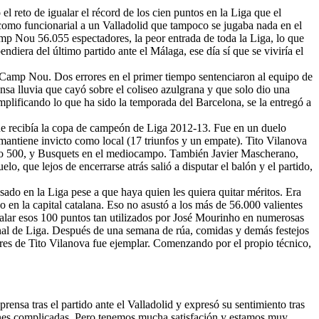
 el reto de igualar el récord de los cien puntos en la Liga que el
como funcionarial a un Valladolid que tampoco se jugaba nada en el
Camp Nou 56.055 espectadores, la peor entrada de toda la Liga, lo que
ndiera del último partido ante el Málaga, ese día sí que se viviría el
 al Camp Nou. Dos errores en el primer tiempo sentenciaron al equipo de
ensa lluvia que cayó sobre el coliseo azulgrana y que solo dio una
mplificando lo que ha sido la temporada del Barcelona, se la entregó a
 que recibía la copa de campeón de Liga 2012-13. Fue en un duelo
e mantiene invicto como local (17 triunfos y un empate). Tito Vilanova
rtido 500, y Busquets en el mediocampo. También Javier Mascherano,
, que lejos de encerrarse atrás salió a disputar el balón y el partido,
ado en la Liga pese a que haya quien les quiera quitar méritos. Era
o en la capital catalana. Eso no asustó a los más de 56.000 valientes
ualar esos 100 puntos tan utilizados por José Mourinho en numerosas
final de Liga. Después de una semana de rúa, comidas y demás festejos
bres de Tito Vilanova fue ejemplar. Comenzando por el propio técnico,
rensa tras el partido ante el Valladolid y expresó su sentimiento tras
ciones complicadas. Pero tenemos mucha satisfación y estamos muy