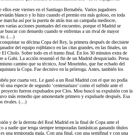
e ellos este viernes en el Santiago Bernabéu. Varios jugadores
 leviatán blanco y lo hizo cuando el premio era más goloso, en toda
se marcha así por la puerta de atrás tras un campaña mediocre,
en varias acciones puntuales del encuentro, porque el Madrid se
 que buscar con denuedo cuando te enfrentas a un rival de mayor
cio. (…)
a conquistar su décima Copa del Rey, la primera después de diecisiete
nador del equipo rojiblanco en las citas grandes, en las finales, un
 El Cholo. Sobre todo en el tramo final. En los 30 minutos extra de
re a Gabi. La acción resumió el fin de un Madrid desquiciado. Presa
l mismo camino que su técnico, José Mourinho, que fue echado del
nquistara la Copa. Fue decisivo en la prórroga. Antes, también los
nabéu por cuarta vez. Le ganó a un Real Madrid con el que no podía
ió una especie de segundo ‘centenariazo’ como el sufrido ante el
 proyecto fueron expulsados por Clos. Mou buscó su expulsión con la
 tuvo más remedio que amonestarle primero y expulsarle después. Esa
s rivales. (…)
ón y de la derrota del Real Madrid en la final de Copa ante el
co a nadie que tenga siempre temporadas fantásticas ganando títulos
o, es una temporada mala. Con una final, con una semifinal y con una