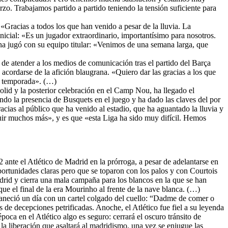
zo. Trabajamos partido a partido teniendo la tensión suficiente para
 «Gracias a todos los que han venido a pesar de la lluvia. La
icial: «Es un jugador extraordinario, importantísimo para nosotros.
a jugó con su equipo titular: «Venimos de una semana larga, que
 de atender a los medios de comunicación tras el partido del Barça
acordarse de la afición blaugrana. «Quiero dar las gracias a los que
la temporada». (…)
dolid y la posterior celebración en el Camp Nou, ha llegado el
do la presencia de Busquets en el juego y ha dado las claves del por
ias al público que ha venido al estadio, que ha aguantado la lluvia y
guir muchos más», y es que «esta Liga ha sido muy difícil. Hemos
-2 ante el Atlético de Madrid en la prórroga, a pesar de adelantarse en
portunidades claras pero que se toparon con los palos y con Courtois
adrid y cierra una mala campaña para los blancos en la que se han
ue el final de la era Mourinho al frente de la nave blanca. (…)
aneció un día con un cartel colgado del cuello: “Dadme de comer o
s de decepciones petrificadas. Anoche, el Atlético fue fiel a su leyenda
oca en el Atlético algo es seguro: cerrará el oscuro tránsito de
a liberación que asaltará al madridismo, una vez se enjugue las