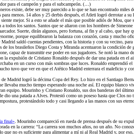
nzador para el campeón y para el subcampeón. (…)
honeros existe, debe ser muy parecido a lo que se han encontrado miles d
s para menos. 14 años y 25 derbis después, el Atleti logró derrotar a su
n siente mejor. Si a esto se añade el más que posible adiós de Mou, que 
 a todos los santos. Santos que se aliaron con los hombres de Simeone 
marcador. Suerte, dirán algunos, pero fortuna, al fin y al cabo, que hay
s enorme, porque equilibraron la balanza con corazón, casta y mucho ofi
de Madrid saldó cuentas pendientes, con la historia y con su vecino, par
es de los brasileños Diego Costa y Miranda acentuaron la condición de ga
ne, capaz de transmitir ese poder en sus jugadores. Se notó la mano de
on la expulsión de Cristiano Ronaldo después de dar una patada en el ai
e marchaba en un curso con más sombras que luces. Ronaldo emprendió e
mucho tuvo que ver en que el Atético Madrid enterrara el maleficio y co
co de Madrid logró la décima Copa del Rey. Lo hizo en el Santiago Ber
 que llevaba mucho tiempo esperando una noche así. El equipo blanco viv
ran equipo. Mourinho y Cristiano Ronaldo, sus dos banderas del último
 le dio una patada a Alves. Protestó como un poseso hasta que Clos no
mpostura, protestándolo todo y casi llegando a las manos con sus eterno
a final»
. Mourinho compareció en rueda de prensa después de su expulsi
porada en la carrera: “La carrera son muchos años, no un año. No conoz
ulo que no es suficiente para alimentar a mí ni al Real Madrid y, por es