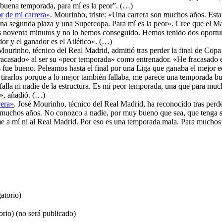
buena temporada, para mí es la peor”. (…)
r de mi carrera»
. Mourinho, triste: «Una carrera son muchos años. Esta
 una segunda plaza y una Supercopa. Para mí es la peor». Cree que el Ma
noventa minutos y no lo hemos conseguido. Hemos tenido dos oportunid
ador y el ganador es el Atlético». (…)
 Mourinho, técnico del Real Madrid, admitió tras perder la final de Copa
fracasado» al ser su «peor temporada» como entrenador. «He fracasado
s fue bueno. Peleamos hasta el final por una Liga que ganaba el mejo
tirarlos porque a lo mejor también fallaba, me parece una temporada bu
 falla ni nadie de la estructura. Es mi peor temporada, una que para m
o», añadió. (…)
rera»
. José Mourinho, técnico del Real Madrid, ha reconocido tras perde
e muchos años. No conozco a nadie, por muy bueno que sea, que tenga 
arme a mí ni al Real Madrid. Por eso es una temporada mala. Para muchos
atorio)
orio) (no será publicado)