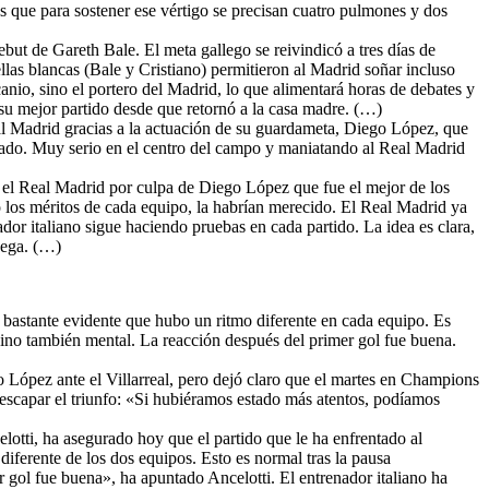
 que para sostener ese vértigo se precisan cuatro pulmones y dos
but de Gareth Bale. El meta gallego se reivindicó a tres días de
ellas blancas (Bale y Cristiano) permitieron al Madrid soñar incluso
canio, sino el portero del Madrid, lo que alimentará horas de debates y
 su mejor partido desde que retornó a la casa madre. (…)
eal Madrid gracias a la actuación de su guardameta, Diego López, que
ufado. Muy serio en el centro del campo y maniatando al Real Madrid
te el Real Madrid por culpa de Diego López que fue el mejor de los
o los méritos de cada equipo, la habrían merecido. El Real Madrid ya
ador italiano sigue haciendo pruebas en cada partido. La idea es clara,
juega. (…)
ue bastante evidente que hubo un ritmo diferente en cada equipo. Es
 sino también mental. La reacción después del primer gol fue buena.
go López ante el Villarreal, pero dejó claro que el martes en Champions
n escapar el triunfo: «Si hubiéramos estado más atentos, podíamos
lotti, ha asegurado hoy que el partido que le ha enfrentado al
diferente de los dos equipos. Esto es normal tras la pausa
er gol fue buena», ha apuntado Ancelotti. El entrenador italiano ha