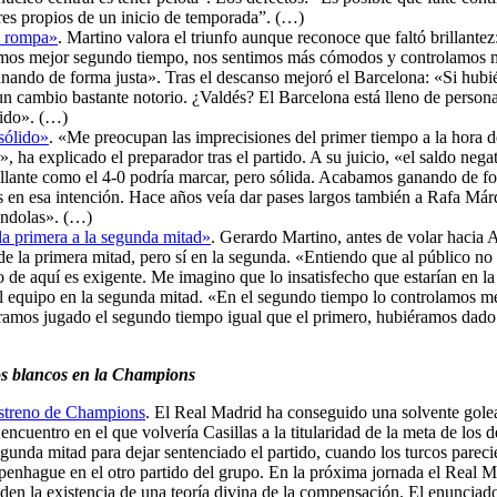
res propios de un inicio de temporada”. (…)
e rompa»
. Martino valora el triunfo aunque reconoce que faltó brillante
icimos mejor segundo tiempo, nos sentimos más cómodos y controlamos 
ganando de forma justa». Tras el descanso mejoró el Barcelona: «Si hub
un cambio bastante notorio. ¿Valdés? El Barcelona está lleno de persona
lido». (…)
sólido»
. «Me preocupan las imprecisiones del primer tiempo a la hora 
ha explicado el preparador tras el partido. A su juicio, «el saldo neg
illante como el 4-0 podría marcar, pero sólida. Acabamos ganando de for
s en esa intención. Hace años veía dar pases largos también a Rafa Már
ándolas». (…)
a primera a la segunda mitad»
. Gerardo Martino, antes de volar hacia A
 de la primera mitad, pero sí en la segunda. «Entiendo que al público no
 de aquí es exigente. Me imagino que lo insatisfecho que estarían en la
 el equipo en la segunda mitad. «En el segundo tiempo lo controlamos 
ramos jugado el segundo tiempo igual que el primero, hubiéramos dado 
los blancos en la Champions
 estreno de Champions
. El Real Madrid ha conseguido una solvente golea
cuentro en el que volvería Casillas a la titularidad de la meta de los d
da mitad para dejar sentenciado el partido, cuando los turcos parecieron
openhague en el otro partido del grupo. En la próxima jornada el Real 
den la existencia de una teoría divina de la compensación. El enunciad