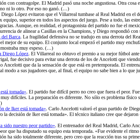
ón con contragolpe. El Madrid pasó una noche angustiosa. Otra cosa es
uno ni lo otro. Por eso no ganó. (…)
 Diego López evitaron que el Villarreal tumbase al Real Madrid en el de
x equipo, superior en todos los aspectos del juego. Pese a todo, las estr
 gracias. Aunque, en realidad, el protagonista del partido no fue el mexi
 ocurrencia de alinear a Casillas en la Champions, y Diego respondió con
o del Barça
. La fragilidad defensiva no se tradujo en una derrota del R
n el mejor de su equipo. El conjunto local empezó el partido muy ench
se mostraba muy espeso. (…)
s a Diego López
. El Villarreal no obtuvo el premio a su mejor fútbol an
gal, fue decisivo para evitar una derrota de los de Ancelotti que viend
rlo Ancelotti que da la sensación de que está en pretemporada. El entren
tal modo a sus jugadores que, al final, el equipo no sabe bien a lo que 
r está tomada»
. El partido fue difícil perro no creo que fuera el peor. F
muy difíciles. La preparación es diferente. No sólo es problema físico
)
ión de Iker está tomada»
. Carlo Ancelotti valoró el gran partido de Die
o la decisión de Iker está tomada». El técnico italiano cree que dejaro
ya sido nuestro peor partido»
. El entrenador del Real Madrid, Carlo Ance
l peor que ha disputado su equipo esta temporada. «Fue evidente el ritmo 
ión ha sido totalmente diferente, pero creo que la reacción tras su prim