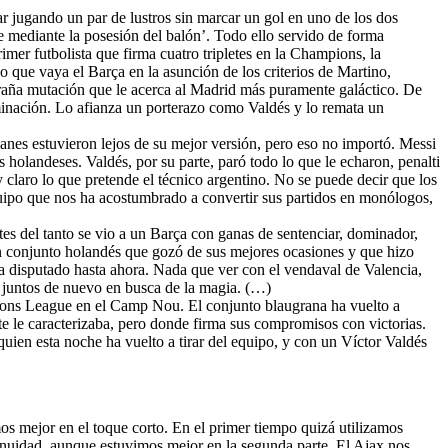
ar jugando un par de lustros sin marcar un gol en uno de los dos
 mediante la posesión del balón’. Todo ello servido de forma
rimer futbolista que firma cuatro tripletes en la Champions, la
 que vaya el Barça en la asunción de los criterios de Martino,
traña mutación que le acerca al Madrid más puramente galáctico. De
lminación. Lo afianza un porterazo como Valdés y lo remata un
nes estuvieron lejos de su mejor versión, pero eso no importó. Messi
s holandeses. Valdés, por su parte, paró todo lo que le echaron, penalti
y claro lo que pretende el técnico argentino. No se puede decir que los
quipo que nos ha acostumbrado a convertir sus partidos en monólogos,
tes del tanto se vio a un Barça con ganas de sentenciar, dominador,
 un conjunto holandés que gozó de sus mejores ocasiones y que hizo
 ha disputado hasta ahora. Nada que ver con el vendaval de Valencia,
 juntos de nuevo en busca de la magia. (…)
mpions League en el Camp Nou. El conjunto blaugrana ha vuelto a
te le caracterizaba, pero donde firma sus compromisos con victorias.
uien esta noche ha vuelto a tirar del equipo, y con un Víctor Valdés
s mejor en el toque corto. En el primer tiempo quizá utilizamos
tinuidad, aunque estuvimos mejor en la segunda parte. El Ajax nos