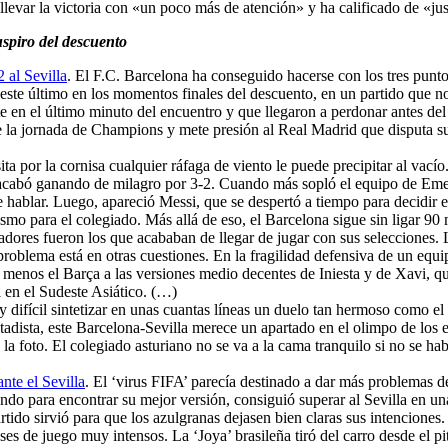
evar la victoria con «un poco más de atención» y ha calificado de «just
suspiro del descuento
 al Sevilla
. El F.C. Barcelona ha conseguido hacerse con los tres puntos
 este último en los momentos finales del descuento, en un partido que no
te en el último minuto del encuentro y que llegaron a perdonar antes del
 la jornada de Champions y mete presión al Real Madrid que disputa su p
ta por la cornisa cualquier ráfaga de viento le puede precipitar al vac
e acabó ganando de milagro por 3-2. Cuando más sopló el equipo de Eme
hablar. Luego, apareció Messi, que se despertó a tiempo para decidir 
smo para el colegiado. Más allá de eso, el Barcelona sigue sin ligar 90
dores fueron los que acababan de llegar de jugar con sus selecciones.
problema está en otras cuestiones. En la fragilidad defensiva de un equi
menos el Barça a las versiones medio decentes de Iniesta y de Xavi, qu
 en el Sudeste Asiático. (…)
uy difícil sintetizar en unas cuantas líneas un duelo tan hermoso como 
tadista, este Barcelona-Sevilla merece un apartado en el olimpo de los 
la foto. El colegiado asturiano no se va a la cama tranquilo si no se ha
nte el Sevilla
. El ‘virus FIFA’ parecía destinado a dar más problemas de
ando para encontrar su mejor versión, consiguió superar al Sevilla en u
artido sirvió para que los azulgranas dejasen bien claras sus intencione
es de juego muy intensos. La ‘Joya’ brasileña tiró del carro desde el pi