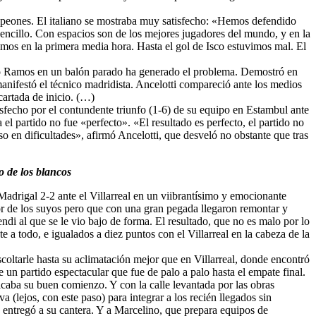
mpeones. El italiano se mostraba muy satisfecho: «Hemos defendido
ncillo. Con espacios son de los mejores jugadores del mundo, y en la
mos en la primera media hora. Hasta el gol de Isco estuvimos mal. El
io Ramos en un balón parado ha generado el problema. Demostró en
anifestó el técnico madridista. Ancelotti compareció ante los medios
cartada de inicio. (…)
tisfecho por el contundente triunfo (1-6) de su equipo en Estambul ante
el partido no fue «perfecto». «El resultado es perfecto, el partido no
so en dificultades», afirmó Ancelotti, que desveló no obstante que tras
o de los blancos
adrigal 2-2 ante el Villarreal en un viibrantísimo y emocionante
or de los suyos pero que con una gran pegada llegaron remontar y
ndi al que se le vio bajo de forma. El resultado, que no es malo por lo
 a todo, e igualados a diez puntos con el Villarreal en la cabeza de la
coltarle hasta su aclimatación mejor que en Villarreal, donde encontró
un partido espectacular que fue de palo a palo hasta el empate final.
icaba su buen comienzo. Y con la calle levantada por las obras
 (lejos, con este paso) para integrar a los recién llegados sin
 entregó a su cantera. Y a Marcelino, que prepara equipos de