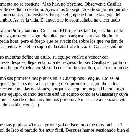
rgumento no se sostiene. Algo hay, no obstante. Observen a Casillas.
ble resulta lo de ahora. Ayer, a los 56 segundos de su primer partido
 como tantos, inofensivo salvo que el golpe te hinque la aguja del
 cambio. Así es la vida. El ángel que le acompañaba ha encontrado
ban Pirlo y también Cristiano. El tifo, espectacular, le salió por la
n las garras en la segunda mitad para cargarse la mesa. No hubo
edia hora, pero el fuego que se avecinaba sobre los que vestían de
as redes. Fue el presagio de la catástrofe turca. El Galata vivió un
ero mientras define un estilo, su equipo vuelve a vencer con
es después, llegaba la hora del regreso de Iker Casillas en partido
nado por Arbeloa en Mestalla en su último partido, a sufrir un fuerte
mó sus primeros tres puntos en la Champions League. Eso es, al
que sigue sin saber a lo que juega. En principio, según dicen los
arece en contadas ocasiones, porque este equipo juega al balón largo
ne este equipo, cuando delante está un equipo como el Galatasaray cuya
, mucha suerte o dos muy buenos porteros. No se sabe a ciencia cierta
ma de los blancos. (…)
por sus pupilos. «Tras el primer gol de Isco todo fue muy fácil». El
 gol de Isco el partido fue muy fácil. Después hemos gestionado bien el