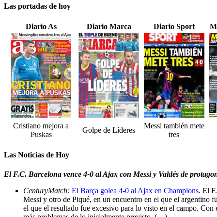
Las portadas de hoy
Diario As
Diario Marca
Diario Sport
M
Cristiano mejora a
Messi también mete
Golpe de Líderes
Puskas
tres
Las Noticias de Hoy
El F.C. Barcelona vence 4-0 al Ajax con Messi y Valdés de protagon
CenturyMatch:
El Barça golea 4-0 al Ajax en Champions
. El 
Messi y otro de Piqué, en un encuentro en el que el argentino f
el que el resultado fue excesivo para lo visto en el campo. Con 
más problemas de lo inicialmente previsto. (…)