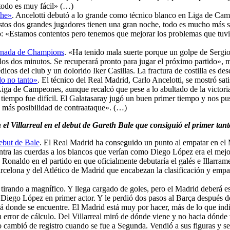
 todo es muy fácil» (…)
che»
. Ancelotti debutó a lo grande como técnico blanco en Liga de Ca
stos dos grandes jugadores tienen una gran noche, todo es mucho más se
o: «Estamos contentos pero tenemos que mejorar los problemas que tuvi
jornada de Champions
. «Ha tenido mala suerte porque un golpe de Serg
os dos minutos. Se recuperará pronto para jugar el próximo partido», m
cos del club y un dolorido Iker Casillas. La fractura de costilla es des
ido no tanto»
. El técnico del Real Madrid, Carlo Ancelotti, se mostró sa
Liga de Campeones, aunque recalcó que pese a lo abultado de la victoria 
 tiempo fue difícil. El Galatasaray jugó un buen primer tiempo y nos pu
s más posibilidad de contraataque». (…)
l Villarreal en el debut de Gareth Bale que consiguió el primer tant
debut de Bale
. El Real Madrid ha conseguido un punto al empatar en el M
ntra las cuerdas a los blancos que verían como Diego López era el mej
Ronaldo en el partido en que oficialmente debutaría el galés e Illarrame
celona y del Atlético de Madrid que encabezan la clasificación y empate
tirando a magnífico. Y llega cargado de goles, pero el Madrid deberá es
 Diego López en primer actor. Y le perdió dos pasos al Barça después de 
llá donde se encuentre. El Madrid está muy por hacer, más de lo que ind
 error de cálculo. Del Villarreal miró de dónde viene y no hacia dónde va
 cambió de registro cuando se fue a Segunda. Vendió a sus figuras y se