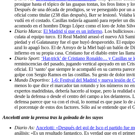
prosigue hasta el tópico de las guapas tontas, los feos listos y
Después de una década de prodigios, se ve perseguido por un año
oficial como titular (238 días después), Iker se lesionó. Volaba
vudú en el costado. Casillas todavía aguantó para repeler un di
acomodo en el hombro Diego López como el loro de John Silve
Diario Marca:
El Madrid sí que es un infierno
. Los bulliciosos
culata al equipo turco. El Real Madrid arrasó el nuevo Ali Sam
piedad y el Galatasaray fue el que huyó despavorido. El equipo
azul lo apagó Isco. El de Arroyo de la Miel bajó un balón de Di M
infierno en su propia casa. Cristiano fue el diablo entre las llam
Diario Sport:
‘Hat-trick’ de Cristiano Ronaldo… y Casillas se l
reminiscencias del pasado, jugando vertical apoyado en un Cris
oficial. El ‘santo’ que siempre le acompañó en su carrera parec
golpe con Sergio Ramos en las costillas. Su gesto de dolor invita
Mundo Deportivo:
1-6: Festival del Madrid y nueva lesión de C
menos lo que dice el marcador tan rotundo y los números no engañ
expertos madridistas, debería hacerlo al toque, pero la realidad
desde la defensa o desde el centro del campo a los delanteros. 
defensa parece que va con el rival, lo normal es que pase lo de 
el porcentaje de estos dos factores. Sólo así se entiende que e
Ancelotti ante la prensa tras la goleada de los suyos
Diario As:
Ancelotti: «Después del gol de Isco el partido fue m
análisis: «Es un resultado fantastico. Es verdad que en el prime