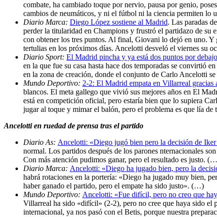
combate, ha cambiado toque por nervio, pausa por genio, posesi
cambios de neumáticos, y ni el fútbol ni la ciencia permiten lo 
Diario Marca:
Diego López sostiene al Madrid
. Las paradas de
perder la titularidad en Champions y frustró el partidazo de su e
con obtener los tres puntos. Al final, Giovani lo dejó en uno. Y
tertulias en los próximos días. Ancelotti desveló el viernes su
Diario Sport:
El Madrid pincha y ya está dos puntos por debaj
en la que fue su casa hasta hace dos temporadas se convirtió e
en la zona de creación, donde el conjunto de Carlo Ancelotti 
Mundo Deportivo:
2-2: El Madrid empata en Villarreal gracia
blancos. El meta gallego que vivió sus mejores años en El Madri
está en competición oficial, pero estaría bien que lo supiera Ca
jugar al toque y mimar el balón, pero el problema es que lía de 
Ancelotti en ruedad de prensa tras el partido
Diario As:
Ancelotti: «Diego jugó bien pero la decisión de Ike
normal. Los partidos después de los parones nternacionales son 
Con más atención pudimos ganar, pero el resultado es justo. (…
Diario Marca:
Ancelotti: «Diego ha jugado bien, pero la decis
habrá rotaciones en la portería: «Diego ha jugado muy bien, per
haber ganado el partido, pero el empate ha sido justo». (…)
Mundo Deportivo:
Ancelotti: «Fue difícil, pero no creo que ha
Villarreal ha sido «difícil» (2-2), pero no cree que haya sido e
internacional, ya nos pasó con el Betis, porque nuestra preparac