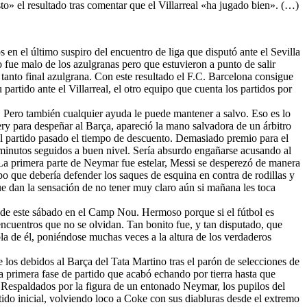
o» el resultado tras comentar que el Villarreal «ha jugado bien». (…)
 en el último suspiro del encuentro de liga que disputó ante el Sevilla
 fue malo de los azulgranas pero que estuvieron a punto de salir
 tanto final azulgrana. Con este resultado el F.C. Barcelona consigue
artido ante el Villarreal, el otro equipo que cuenta los partidos por
ío. Pero también cualquier ayuda le puede mantener a salvo. Eso es lo
ry para despeñar al Barça, apareció la mano salvadora de un árbitro
el partido pasado el tiempo de descuento. Demasiado premio para el
 minutos seguidos a buen nivel. Sería absurdo engañarse acusando al
 La primera parte de Neymar fue estelar, Messi se desperezó de manera
po que debería defender los saques de esquina en contra de rodillas y
e dan la sensación de no tener muy claro aún si mañana les toca
el de este sábado en el Camp Nou. Hermoso porque si el fútbol es
encuentros que no se olvidan. Tan bonito fue, y tan disputado, que
bla de él, poniéndose muchas veces a la altura de los verdaderos
 los debidos al Barça del Tata Martino tras el parón de selecciones de
na primera fase de partido que acabó echando por tierra hasta que
s. Respaldados por la figura de un entonado Neymar, los pupilos del
tido inicial, volviendo loco a Coke con sus diabluras desde el extremo