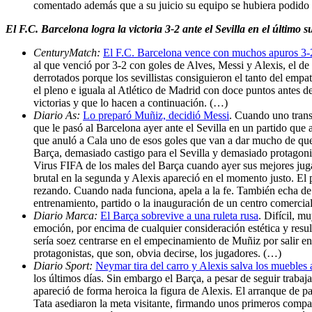
comentado además que a su juicio su equipo se hubiera podido ll
El F.C. Barcelona logra la victoria 3-2 ante el Sevilla en el último 
CenturyMatch:
El F.C. Barcelona vence con muchos apuros 3-2
al que venció por 3-2 con goles de Alves, Messi y Alexis, el de
derrotados porque los sevillistas consiguieron el tanto del empa
el pleno e iguala al Atlético de Madrid con doce puntos antes de
victorias y que lo hacen a continuación. (…)
Diario As:
Lo preparó Muñiz, decidió Messi
. Cuando uno transi
que le pasó al Barcelona ayer ante el Sevilla en un partido qu
que anuló a Cala uno de esos goles que van a dar mucho de que 
Barça, demasiado castigo para el Sevilla y demasiado protagoni
Virus FIFA de los males del Barça cuando ayer sus mejores juga
brutal en la segunda y Alexis apareció en el momento justo. El 
rezando. Cuando nada funciona, apela a la fe. También echa de 
entrenamiento, partido o la inauguración de un centro comercial
Diario Marca:
El Barça sobrevive a una ruleta rusa
. Difícil, m
emoción, por encima de cualquier consideración estética y resul
sería soez centrarse en el empecinamiento de Muñiz por salir en 
protagonistas, que son, obvia decirse, los jugadores. (…)
Diario Sport:
Neymar tira del carro y Alexis salva los muebles a
los últimos días. Sin embargo el Barça, a pesar de seguir trabaj
apareció de forma heroica la figura de Alexis. El arranque de p
Tata asediaron la meta visitante, firmando unos primeros compas