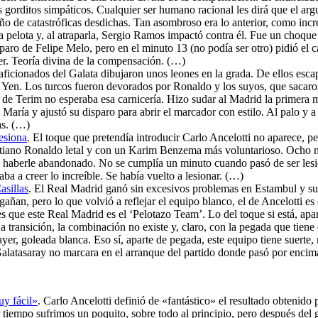
 los gorditos simpáticos. Cualquier ser humano racional les dirá que el a
 de catastróficas desdichas. Tan asombroso era lo anterior, como increí
 la pelota y, al atraparla, Sergio Ramos impactó contra él. Fue un choque
sparo de Felipe Melo, pero en el minuto 13 (no podía ser otro) pidió el
r. Teoría divina de la compensación. (…)
 aficionados del Galata dibujaron unos leones en la grada. De ellos escapa
i Yen. Los turcos fueron devorados por Ronaldo y los suyos, que sacaro
 de Terim no esperaba esa carnicería. Hizo sudar al Madrid la primera m
aría y ajustó su disparo para abrir el marcador con estilo. Al palo y a l
as. (…)
esiona
. El toque que pretendía introducir Carlo Ancelotti no aparece, p
tiano Ronaldo letal y con un Karim Benzema más voluntarioso. Ocho mes
e haberle abandonado. No se cumplía un minuto cuando pasó de ser lesio
ba a creer lo increíble. Se había vuelto a lesionar. (…)
asillas
. El Real Madrid ganó sin excesivos problemas en Estambul y su
an, pero lo que volvió a reflejar el equipo blanco, el de Ancelotti es 
 es que este Real Madrid es el ‘Pelotazo Team’. Lo del toque si está, ap
La transición, la combinación no existe y, claro, con la pegada que tie
ayer, goleada blanca. Eso sí, aparte de pegada, este equipo tiene suerte
l Galatasaray no marcara en el arranque del partido donde pasó por enci
uy fácil»
. Carlo Ancelotti definió de «fantástico» el resultado obtenido 
r tiempo sufrimos un poquito, sobre todo al principio, pero después del