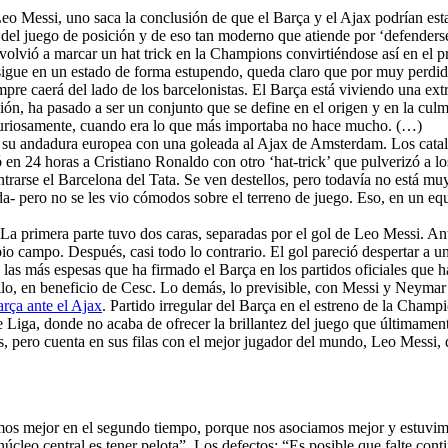
Leo Messi, uno saca la conclusión de que el Barça y el Ajax podrían est
del juego de posición y de eso tan moderno que atiende por ‘defenderse
e volvió a marcar un hat trick en la Champions convirtiéndose así en el p
 sigue en un estado de forma estupendo, queda claro que por muy perdido
re caerá del lado de los barcelonistas. El Barça está viviendo una ex
ción, ha pasado a ser un conjunto que se define en el origen y en la cu
curiosamente, cuando era lo que más importaba no hace mucho. (…)
ó su andadura europea con una goleada al Ajax de Amsterdam. Los catala
 en 24 horas a Cristiano Ronaldo con otro ‘hat-trick’ que pulverizó a lo
trarse el Barcelona del Tata. Se ven destellos, pero todavía no está mu
da- pero no se les vio cómodos sobre el terreno de juego. Eso, en un e
 La primera parte tuvo dos caras, separadas por el gol de Leo Messi. An
pio campo. Después, casi todo lo contrario. El gol pareció despertar a
e las más espesas que ha firmado el Barça en los partidos oficiales que
llo, en beneficio de Cesc. Lo demás, lo previsible, con Messi y Neymar
arça ante el Ajax
. Partido irregular del Barça en el estreno de la Cha
de Liga, donde no acaba de ofrecer la brillantez del juego que últimamen
, pero cuenta en sus filas con el mejor jugador del mundo, Leo Messi, q
imos mejor en el segundo tiempo, porque nos asociamos mejor y estuvimo
úcleo central es tener pelota”. Los defectos: “Es posible que falte con