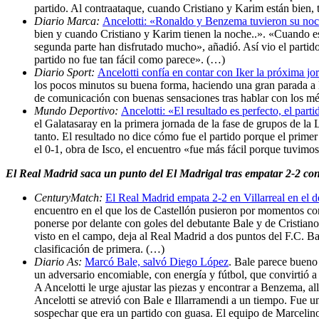
partido. Al contraataque, cuando Cristiano y Karim están bien,
Diario Marca:
Ancelotti: «Ronaldo y Benzema tuvieron su no
bien y cuando Cristiano y Karim tienen la noche..». «Cuando e
segunda parte han disfrutado mucho», añadió. Así vio el partid
partido no fue tan fácil como parece». (…)
Diario Sport:
Ancelotti confía en contar con Iker la próxima 
los pocos minutos su buena forma, haciendo una gran parada a l
de comunicación con buenas sensaciones tras hablar con los médi
Mundo Deportivo:
Ancelotti: «El resultado es perfecto, el part
el Galatasaray en la primera jornada de la fase de grupos de la 
tanto. El resultado no dice cómo fue el partido porque el primer
el 0-1, obra de Isco, el encuentro «fue más fácil porque tuvimo
El Real Madrid saca un punto del El Madrigal tras empatar 2-2 con e
CenturyMatch:
El Real Madrid empata 2-2 en Villarreal en el 
encuentro en el que los de Castellón pusieron por momentos co
ponerse por delante con goles del debutante Bale y de Cristiano 
visto en el campo, deja al Real Madrid a dos puntos del F.C. Bar
clasificación de primera. (…)
Diario As:
Marcó Bale, salvó Diego López
. Bale parece bueno 
un adversario encomiable, con energía y fútbol, que convirtió a
A Ancelotti le urge ajustar las piezas y encontrar a Benzema, a
Ancelotti se atrevió con Bale e Illarramendi a un tiempo. Fue un
sospechar que era un partido con guasa. El equipo de Marcelino