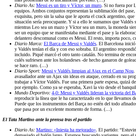
Diario As:
Messi es un tiro y Víctor, un muro
. Si no fuera por 
equipos. Ambos conjuntos representan la sublimación del pase, 
exquisita, pero sin la salsa que le aporta el crack argentino, qu
situación sería preocupante. Y si a ello le sumamos que Valdés
mientras Leo sea un mazo y Víctor sea un muro, la moneda siemp
ser un equipo que se manifestaba mediante el pase y la elabora
delantero descomunal como es Messi. El resto, importa poco, 
Diario Marca:
El Barça de Messi y Valdés
. El Barcelona inici
y Valdés tenían el día y con eso sobraba. El argentino respondió
incluido. Piqué marcó el otro tanto catalán. No termina de encon
culés sufriesen ante los holandeses -de hecho ganaron de golea
se hace raro. (…)
Diario Sport:
Messi y Valdés limpian al Ajax en el Camp Nou
.
avasallador ante un Ajax sin ideas en ataque, cerrado en su pro
trabajar a Víctor Valdés. Fue una primera parte espesa, quizá d
por ejemplo. Como ya se esperaba, Xavi la vio desde el banqui
Mundo Deportivo:
4-0: Messi y Valdés lideran la victoria del B
reproducir la línea que le ha caracterizado en lo que llevamos 
Puede que los instrumentos del Barça no estén del todo afinados
que pasa por un excelente momento de forma. (…)
El Tata Martino ante la prensa tras el partido
Diario As:
Martino: «Iniesta ha mejorado»
. El partido: “Estuv
demasiado el balón largo. Estamos buscando variantes, pero el n