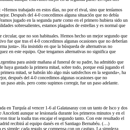
z: «Hemos trabajado en estos días, no por el rival, sino que teníamos
mejor. Después del 4-0 concedimos alguna situación que no debía
iéramos jugado en la segunda parte como en el primero hubiera sido un
lidades sobresalientes, estamos plagados de estrellas y es normal que
de circular, que no son habituales. Hemos hecho un mejor segundo que
ativo fue que tras el 4-0 concedimos algunas ocasiones que no deberían
ma justa». Ha insistido en que la búsqueda de alternativas no
quez en este equipo. Que tengamos alternativas no significa que
rgentina para asistir mañana al funeral de su padre, ha admitido que
 le haya gustado la primera mitad, sobre todo, porque está jugando el
 primera mitad, se habrán ido algo más satisfechos en la segunda», ha
mejor, después del 4-0 concedimos algunas ocasiones que no
un paso atrás. pero como supimos corregir, fue un paso adelante.
da en Turquía al vencer 1-6 al Galatasaray con un tanto de Isco y dos
e Ancelotti aunque se lesionaría durante los primeros minutos y en el
 tirar la toalla tras encajar el segundo tanto. Con este resultado el
Madrid recibirá al equipo danés en el Santiago Bernabéu. (…)
o es simple: cada regalo se compensa con un castigo. La simpleza