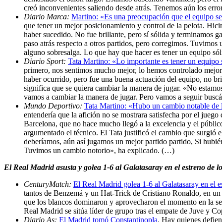
creó inconvenientes saliendo desde atrás. Tenemos aún los erro
Diario Marca:
Martino: «Es una preocupación que el equipo s
que tener un mejor posicionamiento y control de la pelota. H
haber sucedido. No fue brillante, pero sí sólida y terminamos 
paso atrás respecto a otros partidos, pero corregimos. Tuvimos 
alguno sobresalga. Lo que hay que hacer es tener un equipo só
Diario Sport:
Tata Martino: «Lo importante es tener un equipo 
primero, nos sentimos mucho mejor, lo hemos controlado mejor», 
haber ocurrido, pero fue una buena actuación del equipo, no br
significa que se quiera cambiar la manera de jugar. «No estamo
vamos a cambiar la manera de jugar. Pero vamos a seguir busc
Mundo Deportivo:
Tata Martino: «Hubo un cambio notable de l
entendería que la afición no se mostrara satisfecha por el juego
Barcelona, que no hace mucho llegó a la excelencia y el público
argumentado el técnico. El Tata justificó el cambio que surgió
deberíamos, aún así jugamos un mejor partido partido, Si hubié
Tuvimos un cambio notorio», ha explicado. (…)
El Real Madrid asusta y golea 1-6 al Galatasaray en el estreno de 
CenturyMatch:
El Real Madrid golea 1-6 al Galatasaray en el
tantos de Benzemá y un Hat-Trick de Cristiano Ronaldo, en un en
que los blancos dominaron y aprovecharon el momento en la segun
Real Madrid se sitúa líder de grupo tras el empate de Juve y C
Diario As:
El Madrid tomó Constantinopla
. Hay quienes defien