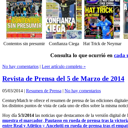
Contentos sin presumir
Confianza Ciega
Hat Trick de Neymar
Consulta lo que ocurrió en
cada u
No hay comentarios
|
Leer artículo completo »
Revista de Prensa del 5 de Marzo de 2014
05/03/2014
|
Resumen de Prensa
|
No hay comentarios
CenturyMatch te ofrece el resumen de prensa de las ediciones digital
los distintos puntos de vista de cada uno de ellos sobre la misma notici
Hoy día
5/3/2014
las noticias que destacamos de la versión digital de
muestra el marcador
,
Pautasso en rueda de prensa tras la victori
entre Real y Atlético
y
Ancelotti en rueda de prensa tras el empat