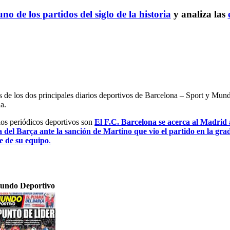
no de los partidos del siglo de la historia
y analiza las
es de los dos principales diarios deportivos de Barcelona – Sport y Mu
a.
 los periódicos deportivos son
El F.C. Barcelona se acerca al Madrid a
a del Barça ante la sanción de Martino que vio el partido en la gra
e de su equipo
.
undo Deportivo