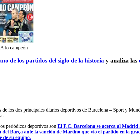
A lo campeón
no de los partidos del siglo de la historia
y analiza las
es de los dos principales diarios deportivos de Barcelona – Sport y Mu
a.
 los periódicos deportivos son
El F.C. Barcelona se acerca al Madrid a
a del Barça ante la sanción de Martino que vio el partido en la gra
e de su equipo
.