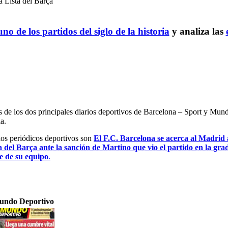
a Lista del Barça
no de los partidos del siglo de la historia
y analiza las
es de los dos principales diarios deportivos de Barcelona – Sport y Mu
a.
 los periódicos deportivos son
El F.C. Barcelona se acerca al Madrid a
a del Barça ante la sanción de Martino que vio el partido en la gra
e de su equipo
.
ndo Deportivo