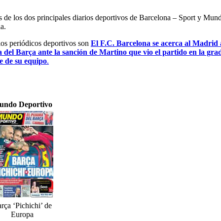
es de los dos principales diarios deportivos de Barcelona – Sport y Mu
a.
 los periódicos deportivos son
El F.C. Barcelona se acerca al Madrid a
a del Barça ante la sanción de Martino que vio el partido en la gra
e de su equipo
.
undo Deportivo
rça ‘Pichichi’ de
Europa