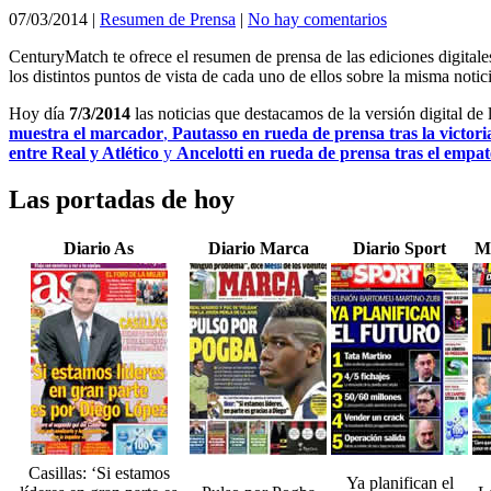
07/03/2014
|
Resumen de Prensa
|
No hay comentarios
CenturyMatch te ofrece el resumen de prensa de las ediciones digital
los distintos puntos de vista de cada uno de ellos sobre la misma notici
Hoy día
7/3/2014
las noticias que destacamos de la versión digital de
muestra el marcador
,
Pautasso en rueda de prensa tras la victori
entre Real y Atlético
y
Ancelotti en rueda de prensa tras el empat
Las portadas de hoy
Diario As
Diario Marca
Diario Sport
M
Casillas: ‘Si estamos
Ya planifican el