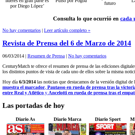
líderes en gran parte es
Pulso por Pogba
L
futuro
por Diego López’
Consulta lo que ocurrió en
cada u
No hay comentarios
|
Leer artículo completo »
Revista de Prensa del 6 de Marzo de 2014
06/03/2014
|
Resumen de Prensa
|
No hay comentarios
CenturyMatch te ofrece el resumen de prensa de las ediciones digital
los distintos puntos de vista de cada uno de ellos sobre la misma notici
Hoy día
6/3/2014
las noticias que destacamos de la versión digital de
muestra el marcador
,
Pautasso en rueda de prensa tras la victori
entre Real y Atlético
y
Ancelotti en rueda de prensa tras el empat
Las portadas de hoy
Diario As
Diario Marca
Diario Sport
Mu