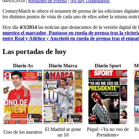
04/03/2014
|
Resumen de Prensa
|
No hay comentarios
CenturyMatch te ofrece el resumen de prensa de las ediciones digital
los distintos puntos de vista de cada uno de ellos sobre la misma notici
Hoy día
4/3/2014
las noticias que destacamos de la versión digital de
muestra el marcador
,
Pautasso en rueda de prensa tras la victori
entre Real y Atlético
y
Ancelotti en rueda de prensa tras el empat
Las portadas de hoy
Diario As
Diario Marca
Diario Sport
M
El Madrid se pone
Piqué: «Ya no veo de
Ba
Uno de los nuestros
un 10
Presidente»