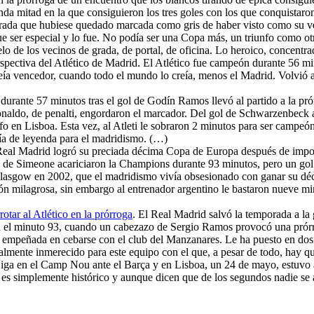
nda mitad en la que consiguieron los tres goles con los que conquistaro
rada que hubiese quedado marcada como gris de haber visto como su v
e ser especial y lo fue. No podía ser una Copa más, un triunfo como o
lo de los vecinos de grada, de portal, de oficina. Lo heroico, concentra
rspectiva del Atlético de Madrid. El Atlético fue campeón durante 56 mi
a vencedor, cuando todo el mundo lo creía, menos el Madrid. Volvió a 
 durante 57 minutos tras el gol de Godín Ramos llevó al partido a la prórr
naldo, de penalti, engordaron el marcador. Del gol de Schwarzenbeck 
nfo en Lisboa. Esta vez, al Atleti le sobraron 2 minutos para ser campeó
ría de leyenda para el madridismo. (…)
Real Madrid logró su preciada décima Copa de Europa después de impone
Los de Simeone acariciaron la Champions durante 93 minutos, pero un gol
de Glasgow en 2002, que el madridismo vivía obsesionado con ganar su 
ón milagrosa, sin embargo al entrenador argentino le bastaron nueve mi
otar al Atlético en la prórroga
. El Real Madrid salvó la temporada a l
ta el minuto 93, cuando un cabezazo de Sergio Ramos provocó una prórr
estar empeñada en cebarse con el club del Manzanares. Le ha puesto en 
talmente inmerecido para este equipo con el que, a pesar de todo, hay q
Liga en el Camp Nou ante el Barça y en Lisboa, un 24 de mayo, estuv
o es simplemente histórico y aunque dicen que de los segundos nadie se