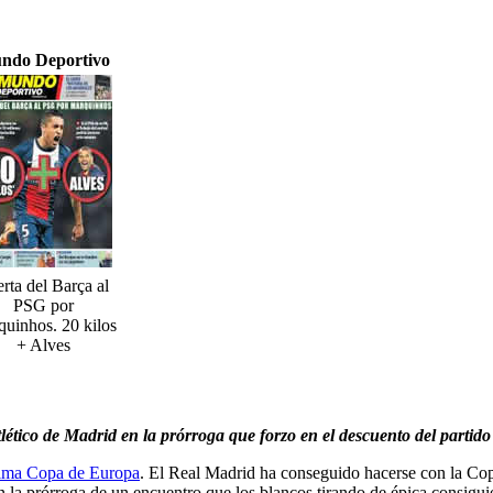
ndo Deportivo
rta del Barça al
PSG por
uinhos. 20 kilos
+ Alves
tico de Madrid en la prórroga que forzo en el descuento del partido
écima Copa de Europa
. El Real Madrid ha conseguido hacerse con la Cop
n la prórroga de un encuentro que los blancos tirando de épica consigu