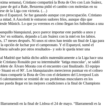
róxima semana), Cristiano compartirá la Bota de Oro con Luis Suárez,
n pase de gol a Bale, Benzema pidió el cambio con molestias en su
rse de la Liga con victoria. (…)
ontra el Espanyol. Se fue ganando aunque con preocupación. Cristiano
a mitad. A Ancelotti le entraron sudores fríos, aunque dijo que
a desde Múnich. Lo que ya veremos es cómo llegan los futbolistas a una
banquillo blanquiazul, poco parece importar este partido a unos y
Oro’ en solitario, dejando a Luis Suárez con la miel en los labios.
las, 17 meses después. Ni unos ni otros han tenido un final de Liga para
 la opción de luchar por el campeonato. Y el Espanyol, sumó el
iera salvado por otros resultados– y solo le queda tener una
Real Madrid que había dicho adiós matemáticamente a la Liga hace una
de Cristiano Ronaldo por su interminable ‘fatiga muscular’, se saldó
oblete de Álvaro Morata con el encuentro casi finalizado. El equipo
e Stuani en el 90′. Los blanquiazules merecieron puntuar en el coliseo
vitara compartir la Bota de Oro con el delantero del Liverpool Luis
el calentamiento se resintió de sus problemas musculares en los
k luso pueda llegar en las mejores condiciones a la final de Champions
 Illarramendi en la final de Lisboa el 24 de mayo. “Illarramendi es la