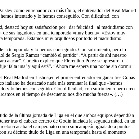
Paisley como entrenador con más título, el entrenador del Real Madrid
 hemos intentado y lo hemos conseguido. Con dificultad, con
id, destacó hoy su satisfacción por «dar felicidad» al madridismo con
stico» de sus jugadores en una temporada «muy buena». «Estoy muy
sta temporada. Estamos muy orgullosos por todo el madridismo.
 de la temporada y lo hemos conseguido. Con sufrimiento, pero lo
ol de Sergio Ramos ”cambió el partido”. “A partir de ahí nuestro
ara atacar”. Carletto explicó que Florentino Pérez se apresuró a
 dije ‘falta una’ y aquí está”. “Ahora me espera una noche sin dormir
 el Real Madrid en Lisboa,en el primer entrenador en ganar tres Copas
ico italiano ha destacado nada más terminar la final que «hemos
tado y lo hemos conseguido. Con dificultad, con sufrimiento pero creo
marcamos en el tiempo de descuento nos dio mucha fuerza». (…)
rtido de la última jornada de Liga en el que ambos equipos dependían
tener tras el cabezo certero de Godín iniciada la segunda mitad, en un
C. Barcelona acaba el campeonato como subcampeón igualado a puntos
 con su décimo título de Liga en una temporada hasta el momento