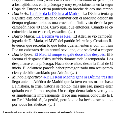
a los rojiblancos en la prórroga y muy especialmente en la segu
Copa de Europa y cierra poniendo un broche de oro una tempo
Diario As:
La fe le da la Décima al Madrid
. La Décima tenía qu
significa esta conquista debe convivir con el absoluto desconsue
tiempo reglamentario, es una crueldad infinita visto desde la pe
campeón hace 40 años. Cayó igual que entonces. Cuando se creí
coincidencia no es cruel, es sádica. (…)
Diario Marca:
La Décima ya es Real
. El Atleti se vio campeón
jugada de Di María, el MVP del partido Marcelo y Cristiano Ro
tuvieron que recordar lo que todos querían enterrar con un triu
Fue un cabezazo de un central sevillano, que se elevó a catego
Diario Sport:
El Madrid rompe su gafe doce años después
. El 
factura el desgaste físico sufrido durante toda la temporada. 
desquitarse en la prórroga. Hacía doce años, desde la final 
inicio. El delantero parecía haber protagonizado una recuperaci
cien y decidir cambiarlo por Adrián. (…)
Mundo Deportivo:
4-1: El Real Madrid gana la Décima tras derr
llegó ante un Atlético de Madrid que la tuvo en sus manos has
La historia, la cruel historia se repitió, más que eso, parece 
quitado en el último suspiro. Un castigo demasiado severo y to
es simplemente impresionante. Hace una semana conquistó la 
un Real Madrid. Sí, la perdió, pero lo que ha hecho este equip
por todos los atléticos. (…)
Ancelotti en rueda de prensa tras el triunfo blanco