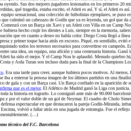
ba oyendo. Sus dos mejores jugadores lesionados en los primeros 20 min
idas, qué tragedia, estaba escrito, el Atleti es así. Y sí, el Atleti es a
n equipo sensacional, una colección de futbolistas ejemplares, se puso en
a que culminó un cabezazo de Godín que ya es leyenda, un gol que da a 
. Comenzó con un Barça sin Xavi y un Atleti con Villa en un Camp Nou 
ue hubiera hecho crujir los dientes a Luis, siempre en la memoria, salie
sación que en cuanto a deseo no había color. Diego Costa llegó a línea
resa y primer toque hacia atrás en escorzo. Piqué, en semifallo, evitó e
onquistado todos los terrenos necesarios para convertirse en campeón. 
ntre una idea, un equipo, una afición y una centenaria historia. Ganó la
tleti ha sido el mejor. Y el Camp Nou le aplaudió. Menudo quiebro hizo
o Costa y Arda Turan son incluso duda para la final de la Champions L
co
. Era una tarde para creer, aunque hubiera pocos motivos. Al menos, 
i se iba a enterrar la penosa imagen de los últimos partidos en una fina
ico de gala y con un Barça casi. Un Barça confiado en la aparición de s
nfirma que es el mejor
. El Atlético de Madrid ganó la Liga con justici
toda la historia en lograrlo. Lo consiguió ante más de 90.000 barcelonis
opa y por el valor doble de un gol de Neymar. El cuadro de Cholo Sime
na defensa espectacular en que destacaron la pareja Godín-Miranda, infr
. Encima, volvió a fallar atrás en una jugada de estrategia. Fue el reflej
 lamentablemente. (…)
como técnico del F.C. Barcelona