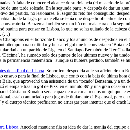
adas. A falta de conocer el alcance de su dolencia (el misterio de la p
nube de una tarde soleada. En la segunda parte, y después de dar un gra
tivo del partido, no lesionarse. El segundo reto fue conseguido: despedi
había ido de la Liga, pero de ella se tenía que despedir oficialmente c
e la convocatoria. Benzema también se marchó con mala cara en la segund
pasó página para pensar en Lisboa, lo que no se ha quitado de la cabez
o. (…)
 la Champions en el horizonte blanco y los anuncios de despedida en el 
ntratiempo para ser titular y buscar el gol que le convierta en ‘Bota de 
 titularidad en un partido de Liga en el Santiago Bernabéu de Iker Casil
a ‘Décima’, ha sumado solo dos puntos de los últimos nueve y ha tirado
 la permanencia matemática –aunque si hubiera perdido, también se hub
tes de la final de Lisboa
. Soporífera despedida ante su afición de un 
mo ensayo para la final de Lisboa, que contó con la baja de última hora 
eth Bale, que aprovechó una asistencia de un ‘tocado’ Benzema, y a un d
ozó el empate tras un gol de Pizzi en el minuto 89′ y una gran ocasión d
obar si Cristiano Ronaldo sería capaz de marcar al menos un gol que le e
idual, estaba anunciado para jugar de titular ante el Espanyol, pero en 
R7 y el cuerpo técnico prefirieron no arriesgar para intentar que el crac
ara Lisboa
. Ancelotti mantiene fija su idea de dar la manija del equipo a