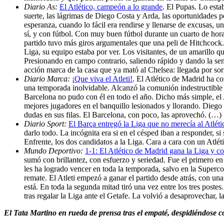
Diario As:
El Atlético, campeón a lo grande
. El Pupas. Lo esta
suerte, las lágrimas de Diego Costa y Arda, las oportunidades perd
esperanza, cuando lo fácil era rendirse y llenarse de excusas, u
sí, y con fútbol. Con muy buen fútbol durante un cuarto de hor
partido tuvo más giros argumentales que una peli de Hitchcock
Liga, su equipo estaba por ver. Los visitantes, de un amarillo q
Presionando en campo contrario, saliendo rápido y dando la sen
acción marca de la casa que ya mató al Chelsea: llegada por sorp
Diario Marca:
¡Que viva el Atleti!
. El Atlético de Madrid ha c
una temporada inolvidable. Alcanzó la comunión indestructible e
Barcelona no pudo con él en todo el año. Dicho más simple, el A
mejores jugadores en el banquillo lesionados y llorando. Dieg
dudas en sus filas. El Barcelona, con poco, las aprovechó. (…)
Diario Sport:
El Barça entregó la Liga que no merecía al Atléti
darlo todo. La incógnita era si en el césped iban a responder, s
Enfrente, los dos candidatos a la Liga. Cara a cara con un Atlét
Mundo Deportivo:
1-1: El Atlético de Madrid gana la Liga y co
sumó con brillantez, con esfuerzo y seriedad. Fue el primero en 
les ha logrado vencer en toda la temporada, salvo en la Superc
remate. El Atleti empezó a ganar el partido desde atrás, con u
está. En toda la segunda mitad tiró una vez entre los tres postes
tras regalar la Liga ante el Getafe. La volvió a desaprovechar,
El Tata Martino en rueda de prensa tras el empaté, despidiéndose 