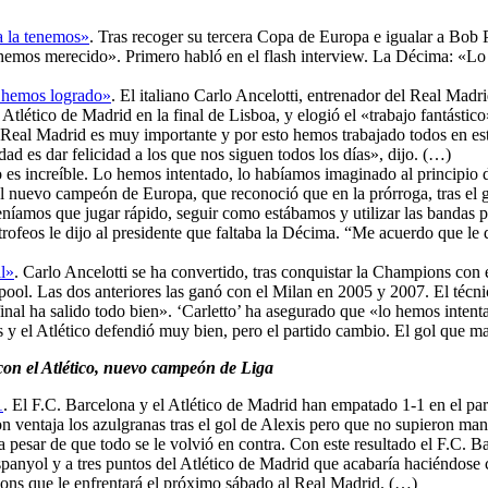
ya la tenemos»
. Tras recoger su tercera Copa de Europa e igualar a Bob 
 hemos merecido». Primero habló en el flash interview. La Décima: «Lo
la hemos logrado»
. El italiano Carlo Ancelotti, entrenador del Real Madr
l Atlético de Madrid en la final de Lisboa, y elogió el «trabajo fantá
 Real Madrid es muy importante y por esto hemos trabajado todos en e
d es dar felicidad a los que nos siguen todos los días», dijo. (…)
o es increíble. Lo hemos intentado, lo habíamos imaginado al principio
 nuevo campeón de Europa, que reconoció que en la prórroga, tras el g
teníamos que jugar rápido, seguir como estábamos y utilizar las bandas p
e trofeos le dijo al presidente que faltaba la Décima. “Me acuerdo que le
al»
. Carlo Ancelotti se ha convertido, tras conquistar la Champions con
pool. Las dos anteriores las ganó con el Milan en 2005 y 2007. El técn
inal ha salido todo bien». ‘Carletto’ ha asegurado que «lo hemos inten
y el Atlético defendió muy bien, pero el partido cambio. El gol que 
con el Atlético, nuevo campeón de Liga
1
. El F.C. Barcelona y el Atlético de Madrid han empatado 1-1 en el pa
on ventaja los azulgranas tras el gol de Alexis pero que no supieron man
o a pesar de que todo se le volvió en contra. Con este resultado el F.
anyol y a tres puntos del Atlético de Madrid que acabaría haciéndose
ons que le enfrentará el próximo sábado al Real Madrid. (…)