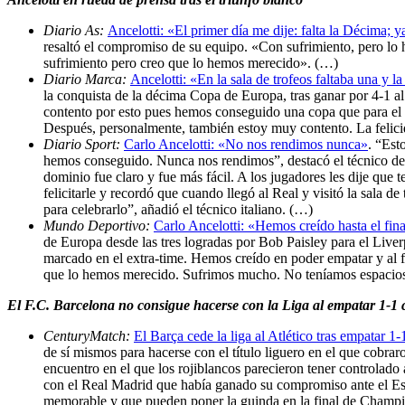
Diario As:
Ancelotti: «El primer día me dije: falta la Décima; 
resaltó el compromiso de su equipo. «Con sufrimiento, pero lo
sufrimiento pero creo que lo hemos merecido». (…)
Diario Marca:
Ancelotti: «En la sala de trofeos faltaba una y 
la conquista de la décima Copa de Europa, tras ganar por 4-1 a
contento por esto pues hemos conseguido una copa que para el
Después, personalmente, también estoy muy contento. La felicida
Diario Sport:
Carlo Ancelotti: «No nos rendimos nunca»
. “Est
hemos conseguido. Nunca nos rendimos”, destacó el técnico del
dominio fue claro y fue más fácil. A los jugadores les dije que 
felicitarle y recordó que cuando llegó al Real y visitó la sala d
para celebrarlo”, añadió el técnico italiano. (…)
Mundo Deportivo:
Carlo Ancelotti: «Hemos creído hasta el fin
de Europa desde las tres logradas por Bob Paisley para el Liver
marcado en el extra-time. Hemos creído en poder empatar y al f
que lo hemos merecido. Sufrimos mucho. No teníamos espacios 
El F.C. Barcelona no consigue hacerse con la Liga al empatar 1-1 
CenturyMatch:
El Barça cede la liga al Atlético tras empatar 1-
de sí mismos para hacerse con el título liguero en el que cobrar
encuentro en el que los rojiblancos parecieron tener controlad
con el Real Madrid que había ganado su compromiso ante el Esp
memorable y que pueden poner la guinda en la final de Champi