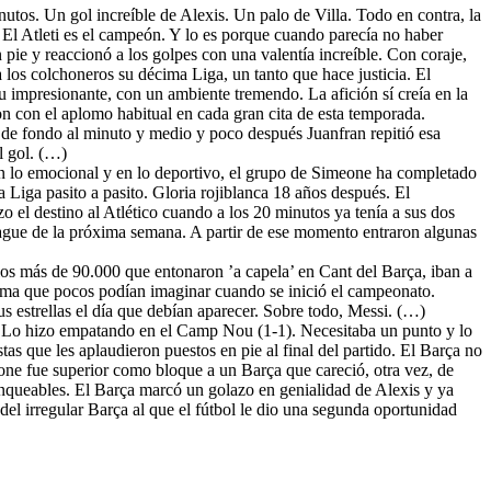
utos. Un gol increíble de Alexis. Un palo de Villa. Todo en contra, la
sí. El Atleti es el campeón. Y lo es porque cuando parecía no haber
 pie y reaccionó a los golpes con una valentía increíble. Con coraje,
los colchoneros su décima Liga, un tanto que hace justicia. El
impresionante, con un ambiente tremendo. La afición sí creía en la
ron con el aplomo habitual en cada gran cita de esta temporada.
 de fondo al minuto y medio y poco después Juanfran repitió esa
l gol. (…)
En lo emocional y en lo deportivo, el grupo de Simeone ha completado
 Liga pasito a pasito. Gloria rojiblanca 18 años después. El
 el destino al Atlético cuando a los 20 minutos ya tenía a sus dos
eague de la próxima semana. A partir de ese momento entraron algunas
los más de 90.000 que entonaron ’a capela’ en Cant del Barça, iban a
lísima que pocos podían imaginar cuando se inició el campeonato.
us estrellas el día que debían aparecer. Sobre todo, Messi. (…)
a. Lo hizo empatando en el Camp Nou (1-1). Necesitaba un punto y lo
tas que les aplaudieron puestos en pie al final del partido. El Barça no
one fue superior como bloque a un Barça que careció, otra vez, de
anqueables. El Barça marcó un golazo en genialidad de Alexis y ya
o del irregular Barça al que el fútbol le dio una segunda oportunidad