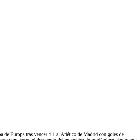
a de Europa tras vencer 4-1 al Atlético de Madrid con goles de
ieron empatar en el descuento del encuentro, imponiéndose claramente