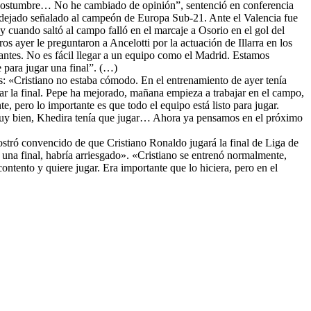
a costumbre… No he cambiado de opinión”, sentenció en conferencia
ían dejado señalado al campeón de Europa Sub-21. Ante el Valencia fue
 y cuando saltó al campo falló en el marcaje a Osorio en el gol del
s ayer le preguntaron a Ancelotti por la actuación de Illarra en los
tantes. No es fácil llegar a un equipo como el Madrid. Estamos
e para jugar una final”. (…)
es: «Cristiano no estaba cómodo. En el entrenamiento de ayer tenía
ar la final. Pepe ha mejorado, mañana empieza a trabajar en el campo,
 pero lo importante es que todo el equipo está listo para jugar.
 muy bien, Khedira tenía que jugar… Ahora ya pensamos en el próximo
ostró convencido de que Cristiano Ronaldo jugará la final de Liga de
 una final, habría arriesgado». «Cristiano se entrenó normalmente,
tento y quiere jugar. Era importante que lo hiciera, pero en el