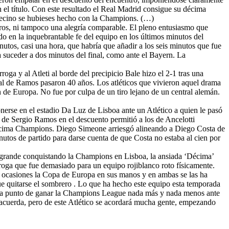
n el título. Con este resultado el Real Madrid consigue su décima
ecino se hubieses hecho con la Champions. (…)
tros, ni tampoco una alegría comparable. El pleno entusiasmo que
do en la inquebrantable fe del equipo en los últimos minutos del
nutos, casi una hora, que habría que añadir a los seis minutos que fue
suceder a dos minutos del final, como ante el Bayern. La
oga y al Atleti al borde del precipicio Bale hizo el 2-1 tras una
al de Ramos pasaron 40 años. Los atléticos que vivieron aquel drama
n de Europa. No fue por culpa de un tiro lejano de un central alemán.
rse en el estadio Da Luz de Lisboa ante un Atlético a quien le pasó
 de Sergio Ramos en el descuento permitió a los de Ancelotti
décima Champions. Diego Simeone arriesgó alineando a Diego Costa de
nutos de partido para darse cuenta de que Costa no estaba al cien por
a grande conquistando la Champions en Lisboa, la ansiada ‘Décima’
oga que fue demasiado para un equipo rojiblanco roto físicamente.
dos ocasiones la Copa de Europa en sus manos y en ambas se las ha
ue quitarse el sombrero . Lo que ha hecho este equipo esta temporada
o a punto de ganar la Champions League nada más y nada menos ante
 acuerda, pero de este Atlético se acordará mucha gente, empezando