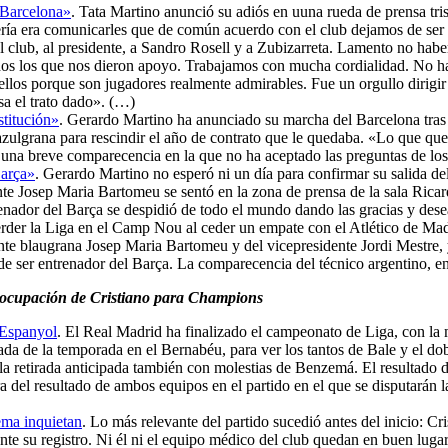
l Barcelona»
. Tata Martino anunció su adiós en uuna rueda de prensa tri
ría era comunicarles que de común acuerdo con el club dejamos de ser t
l club, al presidente, a Sandro Rosell y a Zubizarreta. Lamento no habe
dos los que nos dieron apoyo. Trabajamos con mucha cordialidad. No hab
ellos porque son jugadores realmente admirables. Fue un orgullo dirigi
a el trato dado». (…)
stitución»
. Gerardo Martino ha anunciado su marcha del Barcelona tras e
 azulgrana para rescindir el año de contrato que le quedaba. «Lo que q
 una breve comparecencia en la que no ha aceptado las preguntas de los
Barça»
. Gerardo Martino no esperó ni un día para confirmar su salida d
ente Josep Maria Bartomeu se sentó en la zona de prensa de la sala Ric
enador del Barça se despidió de todo el mundo dando las gracias y dese
erder la Liga en el Camp Nou al ceder un empate con el Atlético de M
 blaugrana Josep Maria Bartomeu y del vicepresidente Jordi Mestre, y e
de ser entrenador del Barça. La comparecencia del técnico argentino, e
reocupación de Cristiano para Champions
 Espanyol
. El Real Madrid ha finalizado el campeonato de Liga, con la
da de la temporada en el Bernabéu, para ver los tantos de Bale y el dob
 la retirada anticipada también con molestias de Benzemá. El resultado d
 del resultado de ambos equipos en el partido en el que se disputarán la
ema inquietan
. Lo más relevante del partido sucedió antes del inicio: Cr
ente su registro. Ni él ni el equipo médico del club quedan en buen luga