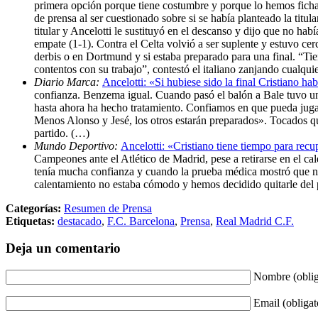
primera opción porque tiene costumbre y porque lo hemos ficha
de prensa al ser cuestionado sobre si se había planteado la tit
titular y Ancelotti le sustituyó en el descanso y dijo que no hab
empate (1-1). Contra el Celta volvió a ser suplente y estuvo cer
derbis o en Dortmund y si estaba preparado para una final. “Tie
contentos con su trabajo”, contestó el italiano zanjando cualqui
Diario Marca:
Ancelotti: «Si hubiese sido la final Cristiano ha
confianza. Benzema igual. Cuando pasó el balón a Bale tuvo un 
hasta ahora ha hecho tratamiento. Confiamos en que pueda jugar.
Menos Alonso y Jesé, los otros estarán preparados». Tocados 
partido. (…)
Mundo Deportivo:
Ancelotti: «Cristiano tiene tiempo para recup
Campeones ante el Atlético de Madrid, pese a retirarse en el ca
tenía mucha confianza y cuando la prueba médica mostró que no 
calentamiento no estaba cómodo y hemos decidido quitarle del pa
Categorías:
Resumen de Prensa
Etiquetas:
destacado
,
F.C. Barcelona
,
Prensa
,
Real Madrid C.F.
Deja un comentario
Nombre (oblig
Email (obligat