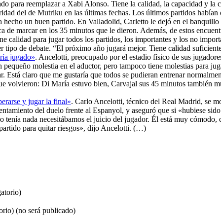
do para reemplazar a Xabi Alonso. Tiene la calidad, la capacidad y l
ularidad del de Mutriku en las últimas fechas. Los últimos partidos hab
ía hecho un buen partido. En Valladolid, Carletto le dejó en el banquillo
ca de marcar en los 35 minutos que le dieron. Además, de estos encuentro
ne calidad para jugar todos los partidos, los importantes y los no impor
er tipo de debate. “El próximo año jugará mejor. Tiene calidad suficient
bría jugado»
. Ancelotti, preocupado por el estadio físico de sus jugador
pequeño molestia en el aductor, pero tampoco tiene molestias para jug
 Está claro que me gustaría que todos se pudieran entrenar normalmente,
que volvieron: Di María estuvo bien, Carvajal sus 45 minutos también
erarse y jugar la final»
. Carlo Ancelotti, técnico del Real Madrid, se m
lentamiento del duelo frente al Espanyol, y aseguró que si «hubiese sido
tenía nada necesitábamos el juicio del jugador. Él está muy cómodo, con
rtido para quitar riesgos», dijo Ancelotti. (…)
atorio)
orio) (no será publicado)