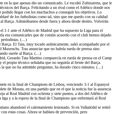
ste en la que apenas dio un comunicado. Le escoltó Zubizarreta, que le
écnicos del Barça. Felicitando a un rival como el Atlético donde nos
r podido llegar con los muchachos a conseguir los objetivos. Lo
laré de los futbolistas como tal, sino que me quedo con su calidad
r al Barça. Admirábamos desde fuera y ahora desde dentro. Volverán
l 1-1 ante el Atlético de Madrid que ha supuesto la Liga para el
uería era comunicarles que de común acuerdo con el club hemos dejado
 periodistas. (…)
el Barça. El Tata, muy tocado anímicamente, salió acompañado por el
ard Maxenchs. Tras anunciar que no habría rueda de prensa sino
ando suerte al Barça. (…)
adrid, Gerardo Tata Martino comparecía en rueda de prensa en el Camp
l propio técnico señalaba que no seguiría al frente del Barça.
n la que no ha admitido preguntas, ha durado cinco minutos. (…)
 mete en la final de Champions de Lisboa, venciendo 3-1 al Espanyol
lete de Morata, en una partido que en el que la noticia fue la ausencia
eja al Real Madrid con ochenta y siete puntos, a dos del Atlético de
 liga y a la espera de la final de Champions que enfrentará al Real
istiano abandonó el calentamiento lesionado. Si en Valladolid se retiró
r con estas cosas. Ahora se hablara de prevención, pero