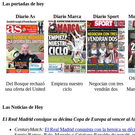
Las portadas de hoy
Diario As
Diario Marca
Diario Sport
Mu
Ofe
Del Bosque rechazó
Empieza nuestro
Negocian con tres
una oferta del United
ciclo
vendrán dos
Marq
Las Noticias de Hoy
El Real Madrid consigue su décima Copa de Europa al vencer al Atlé
CenturyMatch:
El Real Madrid conquista con la heroica su d
Sergio Ramos, Bale, Marcelo y Cristiano Ronaldo de penalti, e