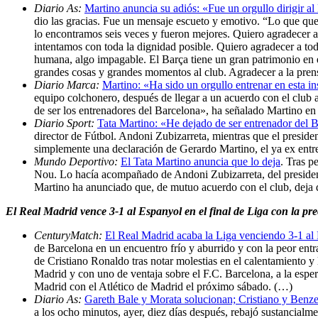
Diario As:
Martino anuncia su adiós: «Fue un orgullo dirigir a
dio las gracias. Fue un mensaje escueto y emotivo. “Lo que que
lo encontramos seis veces y fueron mejores. Quiero agradecer a
intentamos con toda la dignidad posible. Quiero agradecer a to
humana, algo impagable. El Barça tiene un gran patrimonio en 
grandes cosas y grandes momentos al club. Agradecer a la prens
Diario Marca:
Martino: «Ha sido un orgullo entrenar en esta in
equipo colchonero, después de llegar a un acuerdo con el club
de ser los entrenadores del Barcelona», ha señalado Martino en
Diario Sport:
Tata Martino: «He dejado de ser entrenador del 
director de Fútbol. Andoni Zubizarreta, mientras que el presid
simplemente una declaración de Gerardo Martino, el ya ex entr
Mundo Deportivo:
El Tata Martino anuncia que lo deja
. Tras p
Nou. Lo hacía acompañado de Andoni Zubizarreta, del presidente
Martino ha anunciado que, de mutuo acuerdo con el club, deja 
El Real Madrid vence 3-1 al Espanyol en el final de Liga con la p
CenturyMatch:
El Real Madrid acaba la Liga venciendo 3-1 al
de Barcelona en un encuentro frío y aburrido y con la peor entra
de Cristiano Ronaldo tras notar molestias en el calentamiento y
Madrid y con uno de ventaja sobre el F.C. Barcelona, a la espera
Madrid con el Atlético de Madrid el próximo sábado. (…)
Diario As:
Gareth Bale y Morata solucionan; Cristiano y Benz
a los ocho minutos, ayer, diez días después, rebajó sustancialm