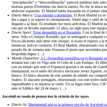
“precipitación” y “descoordinación” parecen palabras más adecu
lustrosa pareja (Florentino me dará la razón). No fue la única 
abductor izquierdo. El Madrid había fracasado en el primer obje
Diario Marca:
Una retirada a destiempo
. El Real Madrid ya se 
iba a jugar y ni superó el calentamiento. Sintió algo y salió d
llegarán a la final. El resultado fue mera anécdota. El Madrid 
cita que se llevaba esperando 12 años, un siglo para este equip
Diario Sport:
Triste despedida en el Bernabéu
. Con la final de
otros. Solo a Cristiano Ronaldo, que se arriesgará a cualquier co
Pocos alicientes más tiene este choque, si acaso el regreso a la
enmarcar, todo lo contrario. El Real Madrid, obsesionado con l
pasado fin de semana ante Osasuna el punto que necesitaba para
despedida digna. (…)
Mundo Deportivo:
3-1: Despedida soporífera en el Bernabéu an
semana tras caer en Vigo ante el Celta de Luis Enrique. El últi
con un triunfo gris ante el Espanyol gracias a un tanto de Gar
blanquiazul, en el adiós del técnico mexicano Javier Aguirre, r
blanco. El único aliciente de este partido de trámite era compr
Suárez. El atacante portugués, obsesionado con este trofeo indiv
isquiotibiales y ni siquiera se vistió. En su lugar entró Isco. C
ante el Atlético del 24 de mayo. (…)
Ancelotti en rueda de prensa tras la victoria de los suyos
Diario As:
Illarramendi aún es la primera opción de Ancelotti p