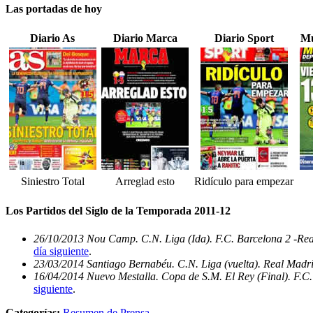
Las portadas de hoy
Diario As
Diario Marca
Diario Sport
Mu
Siniestro Total
Arreglad esto
Ridículo para empezar
Los Partidos del Siglo de la Temporada 2011-12
26/10/2013 Nou Camp. C.N. Liga (Ida). F.C. Barcelona 2 -Re
día siguiente
.
23/03/2014 Santiago Bernabéu. C.N. Liga (vuelta). Real Madri
16/04/2014 Nuevo Mestalla. Copa de S.M. El Rey (Final). F.C.
siguiente
.
Categorías:
Resumen de Prensa