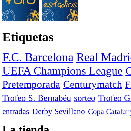
Etiquetas
F.C. Barcelona
Real Madri
UEFA Champions League
C
Pretemporada
Centurymatch
F
Trofeo S. Bernabéu
sorteo
Trofeo 
entradas
Derby Sevillano
Copa Catalun
La tienda