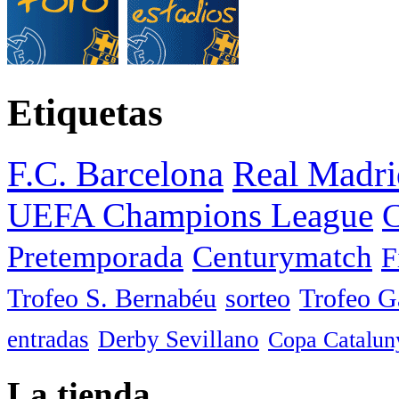
Etiquetas
F.C. Barcelona
Real Madri
UEFA Champions League
C
Pretemporada
Centurymatch
F
Trofeo S. Bernabéu
sorteo
Trofeo 
entradas
Derby Sevillano
Copa Catalun
La tienda