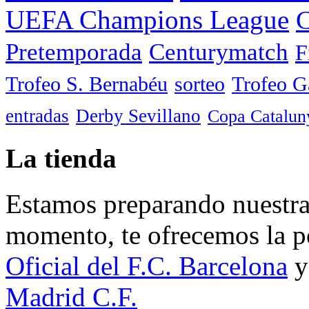
UEFA Champions League
C
Pretemporada
Centurymatch
F
Trofeo S. Bernabéu
sorteo
Trofeo 
entradas
Derby Sevillano
Copa Catalun
La tienda
Estamos preparando nuestra 
momento, te ofrecemos la po
Oficial del F.C. Barcelona
y
Madrid C.F.