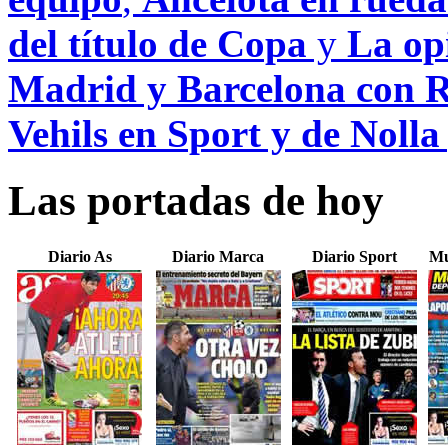
del título de Copa
y
La opi
Madrid y Barcelona con R
Vehils en Sport y de Noll
Las portadas de hoy
Diario As
Diario Marca
Diario Sport
Mu