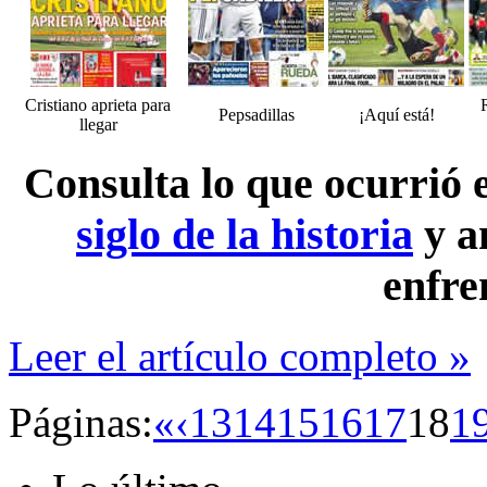
Cristiano aprieta para
Pepsadillas
¡Aquí está!
llegar
Consulta lo que ocurrió
siglo de la historia
y a
enfre
Leer el artículo completo »
Páginas:
«
‹
13
14
15
16
17
18
1