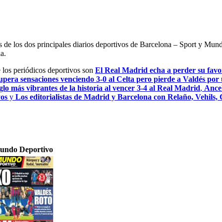
es de los dos principales diarios deportivos de Barcelona – Sport y Mu
a.
e los periódicos deportivos son
El Real Madrid echa a perder su favor
upera sensaciones venciendo 3-0 al Celta pero pierde a Valdés por 
glo más vibrantes de la historia al vencer 3-4 al Real Madrid
,
Ancel
yos
y
Los editorialistas de Madrid y Barcelona con Relaño, Vehils,
undo Deportivo