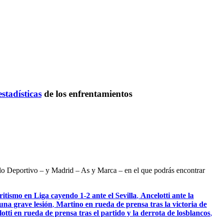
estadísticas
de los enfrentamientos
ndo Deportivo – y Madrid – As y Marca – en el que podrás encontrar
itismo en Liga cayendo 1-2 ante el Sevilla
,
Ancelotti ante la
una grave lesión
,
Martino en rueda de prensa tras la victoria de
otti en rueda de prensa tras el partido y la derrota de losblancos
,