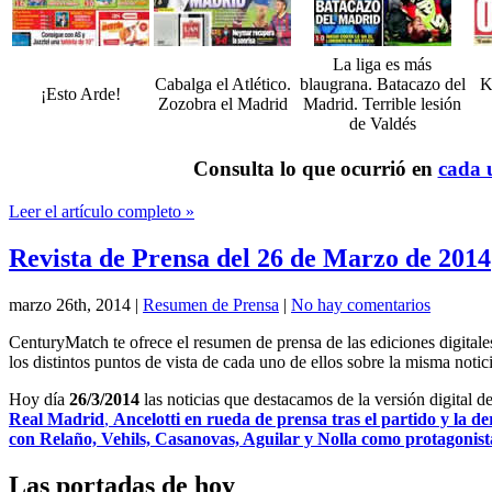
La liga es más
Cabalga el Atlético.
blaugrana. Batacazo del
K
¡Esto Arde!
Zozobra el Madrid
Madrid. Terrible lesión
de Valdés
Consulta lo que ocurrió en
cada u
Leer el artículo completo »
Revista de Prensa del 26 de Marzo de 2014
marzo 26th, 2014
|
Resumen de Prensa
|
No hay comentarios
CenturyMatch te ofrece el resumen de prensa de las ediciones digital
los distintos puntos de vista de cada uno de ellos sobre la misma notici
Hoy día
26/3/2014
las noticias que destacamos de la versión digital d
Real Madrid
,
Ancelotti en rueda de prensa tras el partido y la de
con Relaño, Vehils, Casanovas, Aguilar y Nolla como protagonis
Las portadas de hoy