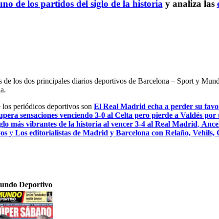
no de los partidos del siglo de la historia
y analiza las
es de los dos principales diarios deportivos de Barcelona – Sport y Mu
a.
e los periódicos deportivos son
El Real Madrid echa a perder su favor
upera sensaciones venciendo 3-0 al Celta pero pierde a Valdés por 
glo más vibrantes de la historia al vencer 3-4 al Real Madrid
,
Ancel
yos
y
Los editorialistas de Madrid y Barcelona con Relaño, Vehils,
undo Deportivo