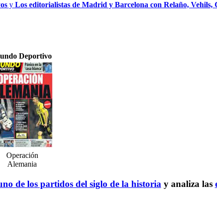
yos
y
Los editorialistas de Madrid y Barcelona con Relaño, Vehils,
undo Deportivo
Operación
Alemania
no de los partidos del siglo de la historia
y analiza las