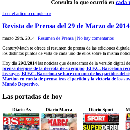
Consulta lo que ocurrió en
cada u
Leer el artículo completo »
Revista de Prensa del 29 de Marzo de 2014
marzo 29th, 2014
|
Resumen de Prensa
|
No hay comentarios
CenturyMatch te ofrece el resumen de prensa de las ediciones digital
los distintos puntos de vista de cada uno de ellos sobre la misma notici
Hoy día
29/3/2014
las noticias que destacamos de la versión digital d
prensa después de la derrota de su equipo
,
El F.C. Barcelona rec
los suyos
,
El F.C. Barcelona se hace con uno de los partidos del si
Martino en rueda de prensa tras el partido y la victoria de los su
Mundo Deportivo
.
Las portadas de hoy
Diario As
Diario Marca
Diario Sport
M