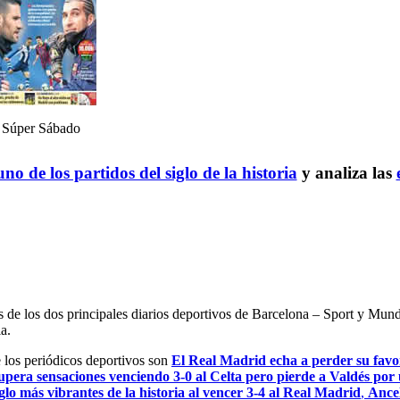
Súper Sábado
no de los partidos del siglo de la historia
y analiza las
es de los dos principales diarios deportivos de Barcelona – Sport y Mu
a.
e los periódicos deportivos son
El Real Madrid echa a perder su favor
upera sensaciones venciendo 3-0 al Celta pero pierde a Valdés por 
glo más vibrantes de la historia al vencer 3-4 al Real Madrid
,
Ancel