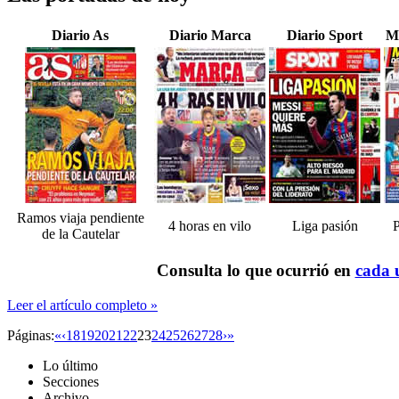
Diario As
Diario Marca
Diario Sport
M
Ramos viaja pendiente
4 horas en vilo
Liga pasión
P
de la Cautelar
Consulta lo que ocurrió en
cada u
Leer el artículo completo »
Páginas:
«
‹
18
19
20
21
22
23
24
25
26
27
28
›
»
Lo último
Secciones
Archivo