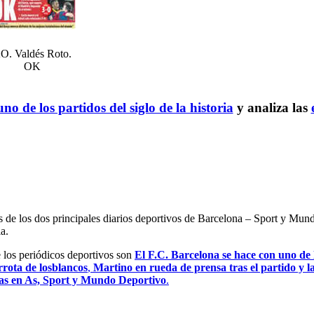
O. Valdés Roto.
OK
no de los partidos del siglo de la historia
y analiza las
es de los dos principales diarios deportivos de Barcelona – Sport y Mu
a.
e los periódicos deportivos son
El F.C. Barcelona se hace con uno de lo
rrota de losblancos
,
Martino en rueda de prensa tras el partido y la
tas en As, Sport y Mundo Deportivo
.