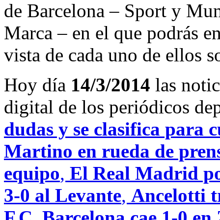
de Barcelona – Sport y Mu
Marca – en el que podrás en
vista de cada uno de ellos s
Hoy día
14/3/2014
las noti
digital de los periódicos d
dudas y se clasifica para 
Martino en rueda de prensa
equipo
,
El Real Madrid po
3-0 al Levante
,
Ancelotti t
F.C. Barcelona cae 1-0 en 