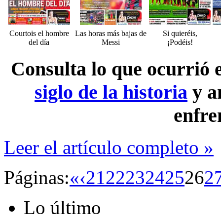
Courtois el hombre
Las horas más bajas de
Si quieréis,
del día
Messi
¡Podéis!
Consulta lo que ocurrió
siglo de la historia
y a
enfre
Leer el artículo completo »
Páginas:
«
‹
21
22
23
24
25
26
2
Lo último