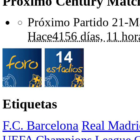
Próximo Century Matc
Próximo Partido 21-Ma
Hace
4156 días,
11 hor
Etiquetas
F.C. Barcelona
Real Madri
UEFA Champions League
C