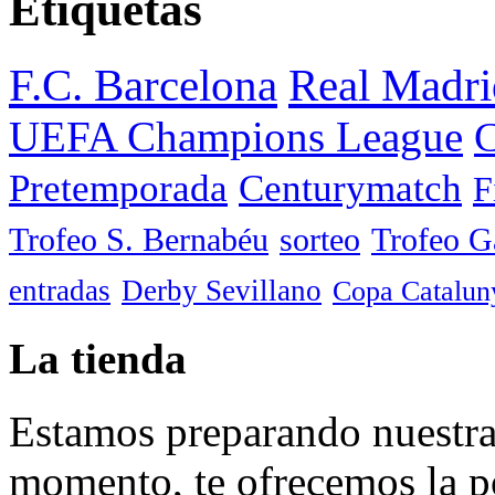
Etiquetas
F.C. Barcelona
Real Madri
UEFA Champions League
C
Pretemporada
Centurymatch
F
Trofeo S. Bernabéu
sorteo
Trofeo 
entradas
Derby Sevillano
Copa Catalun
La tienda
Estamos preparando nuestra 
momento, te ofrecemos la po