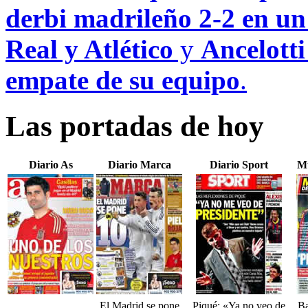
derbi madrileño 2-2 en un
Real y Atlético
y
Ancelotti
empate de su equipo
.
Las portadas de hoy
Diario As
Diario Marca
Diario Sport
M
El Madrid se pone
Piqué: «Ya no veo de
Ba