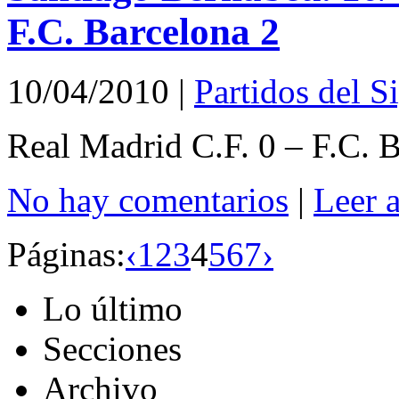
F.C. Barcelona 2
10/04/2010
|
Partidos del S
Real Madrid C.F. 0 – F.C. 
No hay comentarios
|
Leer 
Páginas:
‹
1
2
3
4
5
6
7
›
Lo último
Secciones
Archivo