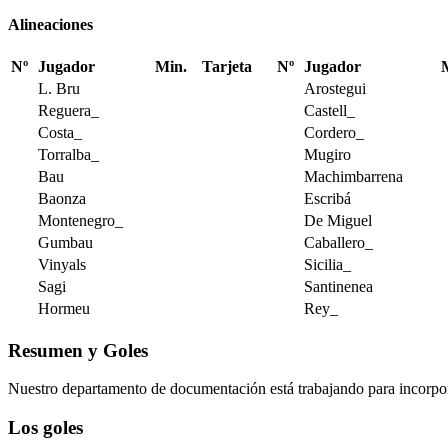
Alineaciones
Nº
Jugador
Min.
Tarjeta
Nº
Jugador
L. Bru
Arostegui
Reguera_
Castell_
Costa_
Cordero_
Torralba_
Mugiro
Bau
Machimbarrena
Baonza
Escribá
Montenegro_
De Miguel
Gumbau
Caballero_
Vinyals
Sicilia_
Sagi
Santinenea
Hormeu
Rey_
Resumen y Goles
Nuestro departamento de documentación está trabajando para incorpo
Los goles