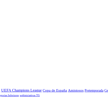
a
UEFA Champions League
Copa de España
Amistosos
Pretemporada
Ce
egorias Inferiores
webiniciativas TG