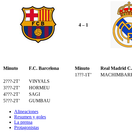
4 – 1
Minuto
F.C. Barcelona
Minuto
Real Madrid C.
1???-1T’
MACHIMBAR
2???-2T’
VINYALS
3???-2T’
HORMEU
4???-2T’
SAGI
5???-2T’
GUMBAU
Alineaciones
Resumen y goles
La prensa
Protagonistas