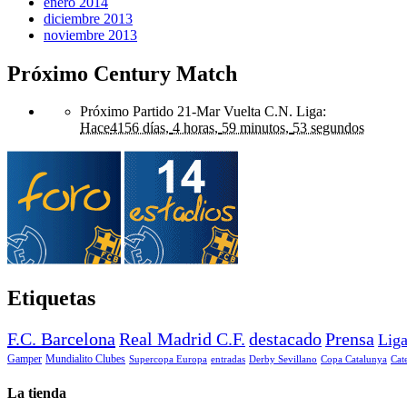
enero 2014
diciembre 2013
noviembre 2013
Próximo Century Match
Próximo Partido 21-Mar Vuelta C.N. Liga
:
Hace
4156 días,
4 horas,
59 minutos,
53 segundos
Etiquetas
F.C. Barcelona
Real Madrid C.F.
destacado
Prensa
Lig
Gamper
Mundialito Clubes
Supercopa Europa
entradas
Derby Sevillano
Copa Catalunya
Cat
La tienda