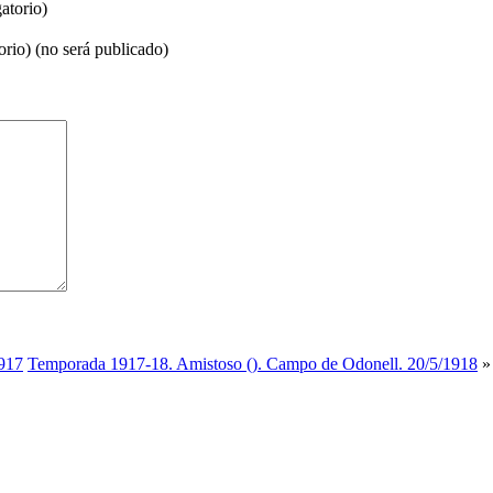
atorio)
orio) (no será publicado)
1917
Temporada 1917-18. Amistoso (). Campo de Odonell. 20/5/1918
»