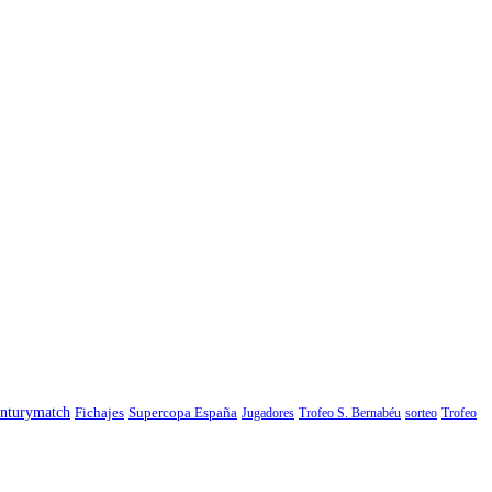
nturymatch
Fichajes
Supercopa España
Jugadores
Trofeo S. Bernabéu
sorteo
Trofeo