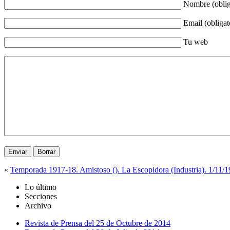
Nombre (oblig
Email (obligat
Tu web
«
Temporada 1917-18. Amistoso (). La Escopidora (Industria). 1/11/
Lo último
Secciones
Archivo
Revista de Prensa del 25 de Octubre de 2014