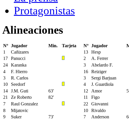
Protagonistas
Alineaciones
Nº
Jugador
Min.
Tarjeta
Nº
Jugador
M
1
Cañizares
13
Hesp
17
Panucci
2
A. Ferrer
24
Karanka
3
Abelardo F.
4
F. Hierro
16
Reiziger
3
R. Carlos
3
Sergi Barjuan
10
Seedorf
4
J. Guardiola
14
J.M. Guti
63′
12
Amor
5
21
Ze Roberto
82′
11
Figo
7
Raul Gonzalez
22
Giovanni
8
Mijatovic
10
Rivaldo
9
Suker
73′
7
Anderson
6