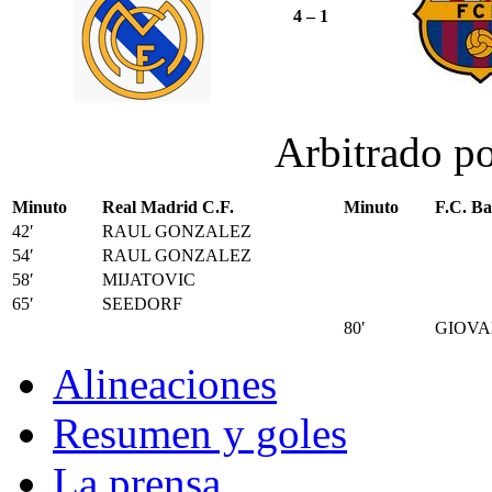
4 – 1
Arbitrado p
Minuto
Real Madrid C.F.
Minuto
F.C. Ba
42′
RAUL GONZALEZ
54′
RAUL GONZALEZ
58′
MIJATOVIC
65′
SEEDORF
80′
GIOVA
Alineaciones
Resumen y goles
La prensa