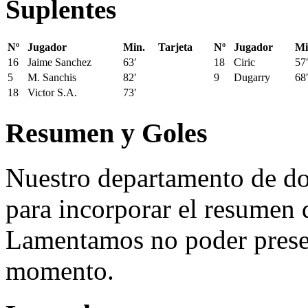
Suplentes
Nº
Jugador
Min.
Tarjeta
Nº
Jugador
Mi
16
Jaime Sanchez
63′
18
Ciric
57
5
M. Sanchis
82′
9
Dugarry
68
18
Victor S.A.
73′
Resumen y Goles
Nuestro departamento de do
para incorporar el resumen 
Lamentamos no poder presen
momento.