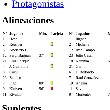
Protagonistas
Alineaciones
Nº
Jugador
Min.
Tarjeta
Nº
Jugador
M
1
Hesp
1
Illgner
2
Reiziger
2
Michel S.
5
Abelardo F.
12
Ivan Campo
12
Sergi Barjuan
37′
23
Julio Cesar
21
Luis Enrique
18
Karanka
6
4
J. Guardiola
21
Gerimi
8
Cocu
6
F. Redondo
23
Zenden
7
Raul Gonzalez
7
Figo
89′
19
Anelka
9
Kluivert
56′
11
Savio
11
Rivaldo
9
Morientes
7
Suplentes