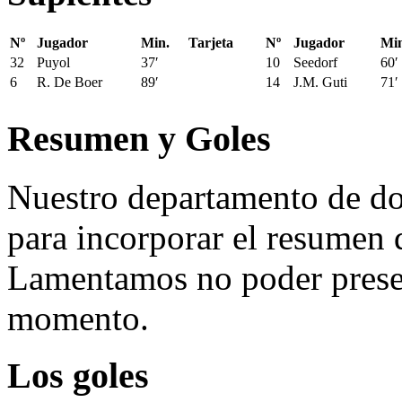
Nº
Jugador
Min.
Tarjeta
Nº
Jugador
Min
32
Puyol
37′
10
Seedorf
60′
6
R. De Boer
89′
14
J.M. Guti
71′
Resumen y Goles
Nuestro departamento de do
para incorporar el resumen 
Lamentamos no poder presen
momento.
Los goles