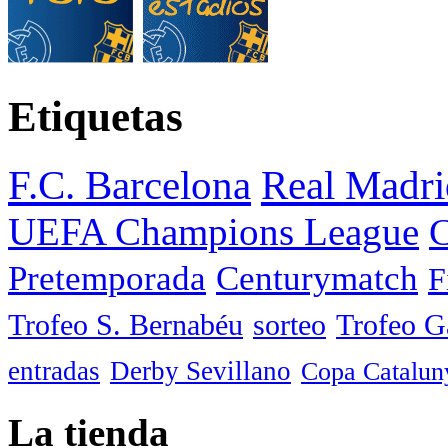
Etiquetas
F.C. Barcelona
Real Madri
UEFA Champions League
C
Pretemporada
Centurymatch
F
Trofeo S. Bernabéu
sorteo
Trofeo 
entradas
Derby Sevillano
Copa Catalun
La tienda