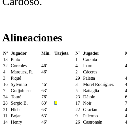
Cardoso.
Alineaciones
Nº
Jugador
Min.
Tarjeta
Nº
Jugador
13
Pinto
1
Caranta
32
Córcoles
46′
4
Ibarra
4
4
Marquez, R.
46′
2
Cáceres
3
Piqué
29
Paletta
4
16
Sylvinho
46′
3
Morel Rodríguez
4
7
Gudjohnsen
63′
5
Battaglia
4
24
Touré
76′
23
Dátolo
6
28
Sergio B.
63′
17
Noir
7
21
Hleb
63′
22
Gracián
4
11
Bojan
63′
9
Palermo
4
14
Henry
46′
26
Castromán
4