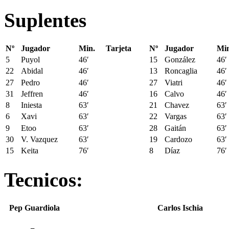
Suplentes
Nº
Jugador
Min.
Tarjeta
Nº
Jugador
Min
5
Puyol
46′
15
González
46′
22
Abidal
46′
13
Roncaglia
46′
27
Pedro
46′
27
Viatri
46′
31
Jeffren
46′
16
Calvo
46′
8
Iniesta
63′
21
Chavez
63′
6
Xavi
63′
22
Vargas
63′
9
Etoo
63′
28
Gaitán
63′
30
V. Vazquez
63′
19
Cardozo
63′
15
Keita
76′
8
Díaz
76′
Tecnicos:
Pep Guardiola
Carlos Ischia