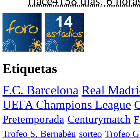
Hace
4158 días,
6 hora
Etiquetas
F.C. Barcelona
Real Madri
UEFA Champions League
C
Pretemporada
Centurymatch
F
Trofeo S. Bernabéu
sorteo
Trofeo 