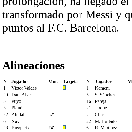
prolongación, ha llegado el
transformado por Messi y que
puntos al F.C. Barcelona.
Alineaciones
Nº
Jugador
Min.
Tarjeta
Nº
Jugador
M
1
Victor Valdés
1
Kameni
20
Dani Alves
5
S. Sánchez
5
Puyol
16
Pareja
3
Piqué
21
Jarque
22
Abidal
52′
2
Chica
6
Xavi
22
M. Hurtado
28
Busquets
74′
6
R. Martínez