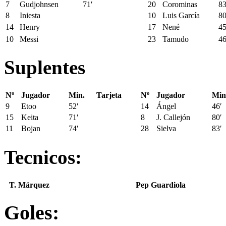
7
Gudjohnsen
71′
20
Corominas
83
8
Iniesta
10
Luis García
80
14
Henry
17
Nené
45
10
Messi
23
Tamudo
46
Suplentes
Nº
Jugador
Min.
Tarjeta
Nº
Jugador
Min
9
Etoo
52′
14
Ángel
46′
15
Keita
71′
8
J. Callejón
80′
11
Bojan
74′
28
Sielva
83′
Tecnicos:
T. Márquez
Pep Guardiola
Goles: