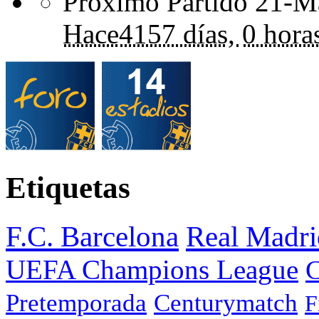
Próximo Partido 21-Ma
Hace
4157 días,
0 hora
Etiquetas
F.C. Barcelona
Real Madri
UEFA Champions League
C
Pretemporada
Centurymatch
F