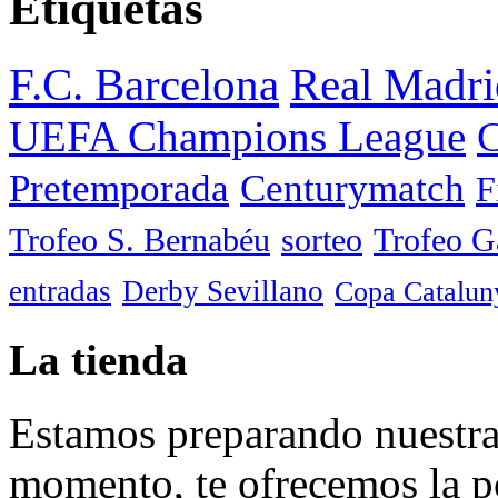
Etiquetas
F.C. Barcelona
Real Madri
UEFA Champions League
C
Pretemporada
Centurymatch
F
Trofeo S. Bernabéu
sorteo
Trofeo 
entradas
Derby Sevillano
Copa Catalun
La tienda
Estamos preparando nuestra 
momento, te ofrecemos la po