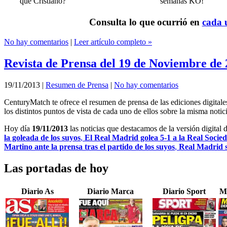
que Cristiano?
semanas KO!
Consulta lo que ocurrió en
cada u
No hay comentarios
|
Leer artículo completo »
Revista de Prensa del 19 de Noviembre de
19/11/2013
|
Resumen de Prensa
|
No hay comentarios
CenturyMatch te ofrece el resumen de prensa de las ediciones digital
los distintos puntos de vista de cada uno de ellos sobre la misma notici
Hoy día
19/11/2013
las noticias que destacamos de la versión digital 
la goleada de los suyos
,
El Real Madrid golea 5-1 a la Real Socie
Martino ante la prensa tras el partido de los suyos
,
Real Madrid s
Las portadas de hoy
Diario As
Diario Marca
Diario Sport
M