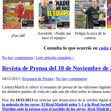
Ancelotti: «Nadie me
Peligra la joya de la
¡Fue allí!
hace el equipo»
cantera
Consulta lo que ocurrió en
cada u
No hay comentarios
|
Leer artículo completo »
Revista de Prensa del 18 de Noviembre de
18/11/2013
|
Resumen de Prensa
|
No hay comentarios
CenturyMatch te ofrece el resumen de prensa de las ediciones digital
los distintos puntos de vista de cada uno de ellos sobre la misma notici
Hoy día
18/11/2013
las noticias que destacamos de la versión digital 
la goleada de los suyos
,
El Real Madrid golea 5-1 a la Real Socie
Martino ante la prensa tras el partido de los suyos
,
Real Madrid s