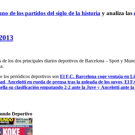
no de los partidos del siglo de la historia
y analiza las
 2013
es de los dos principales diarios deportivos de Barcelona – Sport y Mu
a.
de los periódicos deportivos son
El F.C. Barcelona coge ventaja en Lig
dad
,
Ancelotti en rueda de prensa tras la goleada de los suyos
,
El F.
ella su clasificación empatando 2-2 ante la Juve
y
Ancelotti ante l
undo Deportivo