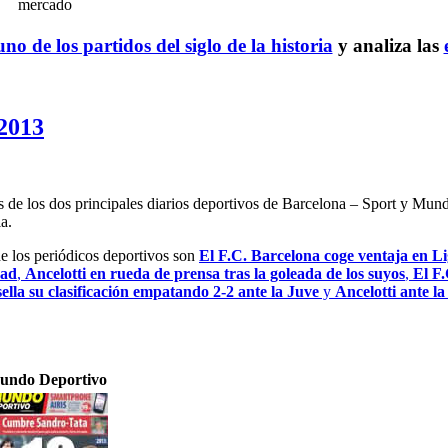
mercado
no de los partidos del siglo de la historia
y analiza las
 2013
es de los dos principales diarios deportivos de Barcelona – Sport y Mu
a.
de los periódicos deportivos son
El F.C. Barcelona coge ventaja en Lig
dad
,
Ancelotti en rueda de prensa tras la goleada de los suyos
,
El F.
ella su clasificación empatando 2-2 ante la Juve
y
Ancelotti ante l
undo Deportivo