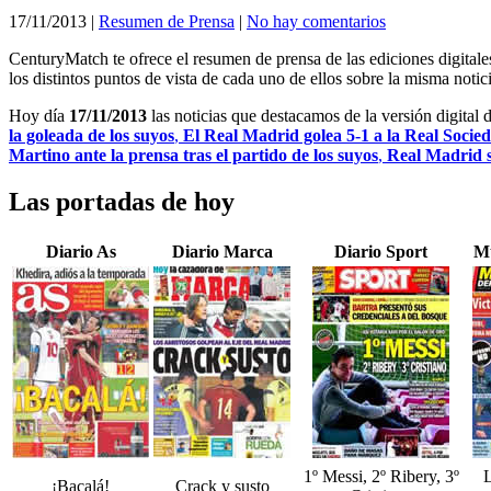
17/11/2013
|
Resumen de Prensa
|
No hay comentarios
CenturyMatch te ofrece el resumen de prensa de las ediciones digital
los distintos puntos de vista de cada uno de ellos sobre la misma notici
Hoy día
17/11/2013
las noticias que destacamos de la versión digital 
la goleada de los suyos
,
El Real Madrid golea 5-1 a la Real Socie
Martino ante la prensa tras el partido de los suyos
,
Real Madrid s
Las portadas de hoy
Diario As
Diario Marca
Diario Sport
M
1º Messi, 2º Ribery, 3º
L
¡Bacalá!
Crack y susto