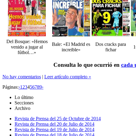
Del Bosque: «Hemos
Bale: «El Madrid es
Dos cracks para
venido a jugar al
1
increible»
fichar
fútbol…»
Consulta lo que ocurrió en
cada u
No hay comentarios
|
Leer artículo completo »
Páginas:
‹
1
2
3
4
5
6
7
8
9
›
Lo último
Secciones
Archivo
Revista de Prensa del 25 de Octubre de 2014
Revista de Prensa del 20 de Julio de 2014
Revista de Prensa del 19 de Julio de 2014
Revista de Prensa del 18 de Julio de 2014