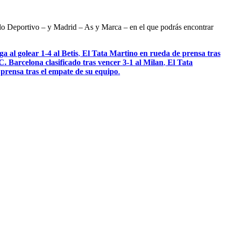
ndo Deportivo – y Madrid – As y Marca – en el que podrás encontrar
a al golear 1-4 al Betis
,
El Tata Martino en rueda de prensa tras
C. Barcelona clasificado tras vencer 3-1 al Milan
,
El Tata
a prensa tras el empate de su equipo
.