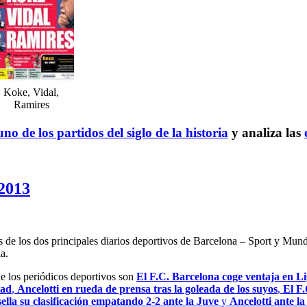
Koke, Vidal,
Ramires
no de los partidos del siglo de la historia
y analiza las
 2013
es de los dos principales diarios deportivos de Barcelona – Sport y Mu
a.
de los periódicos deportivos son
El F.C. Barcelona coge ventaja en Lig
dad
,
Ancelotti en rueda de prensa tras la goleada de los suyos
,
El F.
ella su clasificación empatando 2-2 ante la Juve
y
Ancelotti ante l