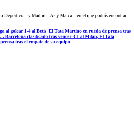
ndo Deportivo – y Madrid – As y Marca – en el que podrás encontrar
a al golear 1-4 al Betis
,
El Tata Martino en rueda de prensa tras
C. Barcelona clasificado tras vencer 3-1 al Milan
,
El Tata
a prensa tras el empate de su equipo
.