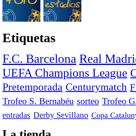
Etiquetas
F.C. Barcelona
Real Madri
UEFA Champions League
C
Pretemporada
Centurymatch
F
Trofeo S. Bernabéu
sorteo
Trofeo 
entradas
Derby Sevillano
Copa Catalun
La tienda