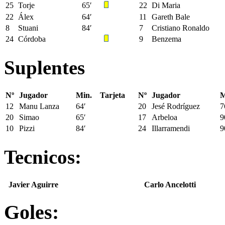
25
Torje
65′
22
Di Maria
22
Álex
64′
11
Gareth Bale
8
Stuani
84′
7
Cristiano Ronaldo
24
Córdoba
9
Benzema
Suplentes
Nº
Jugador
Min.
Tarjeta
Nº
Jugador
M
12
Manu Lanza
64′
20
Jesé Rodríguez
7
20
Simao
65′
17
Arbeloa
9
10
Pizzi
84′
24
Illarramendi
9
Tecnicos:
Javier Aguirre
Carlo Ancelotti
Goles: