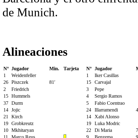
de Munich.
Alineaciones
Nº
Jugador
Min.
Tarjeta
Nº
Jugador
1
Weidenfeller
1
Iker Casillas
26
Piszczek
81′
15
Carvajal
2
Friedrich
3
Pepe
15
Hummels
4
Sergio Ramos
37
Durm
5
Fabio Coentrao
14
Jojic
24
Illarramendi
4
21
Kirch
14
Xabi Alonso
19
Grobkreutz
19
Luka Modric
10
Mkhitaryan
22
Di Maria
7
11
Marco Reus
9
Benzema
9