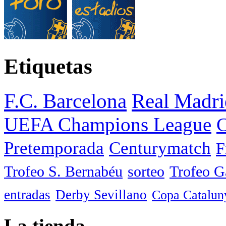
Etiquetas
F.C. Barcelona
Real Madri
UEFA Champions League
C
Pretemporada
Centurymatch
F
Trofeo S. Bernabéu
sorteo
Trofeo 
entradas
Derby Sevillano
Copa Catalun
La tienda