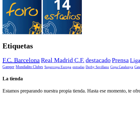
Etiquetas
F.C. Barcelona
Real Madrid C.F.
destacado
Prensa
Lig
Gamper
Mundialito Clubes
Supercopa Europa
entradas
Derby Sevillano
Copa Catalunya
Cat
La tienda
Estamos preparando nuestra propia tienda. Hasta ese momento, te ofre