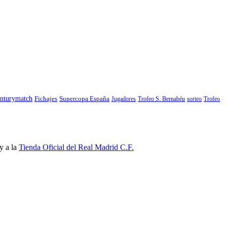
nturymatch
Fichajes
Supercopa España
Jugadores
Trofeo S. Bernabéu
sorteo
Trofeo
y a la
Tienda Oficial del Real Madrid C.F.