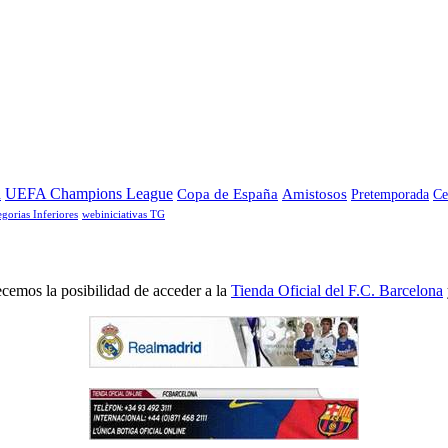
a
UEFA Champions League
Copa de España
Amistosos
Pretemporada
Ce
egorias Inferiores
webiniciativas TG
cemos la posibilidad de acceder a la
Tienda Oficial del F.C. Barcelona