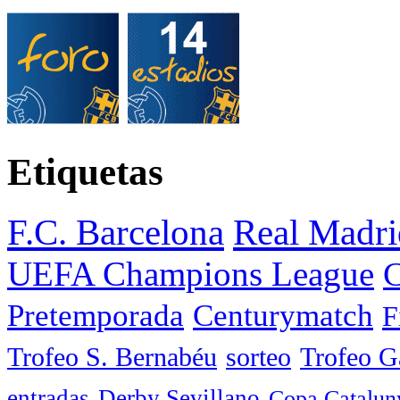
Etiquetas
F.C. Barcelona
Real Madri
UEFA Champions League
C
Pretemporada
Centurymatch
F
Trofeo S. Bernabéu
sorteo
Trofeo 
entradas
Derby Sevillano
Copa Catalun