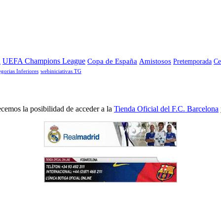
a
UEFA Champions League
Copa de España
Amistosos
Pretemporada
Ce
egorias Inferiores
webiniciativas TG
cemos la posibilidad de acceder a la
Tienda Oficial del F.C. Barcelona