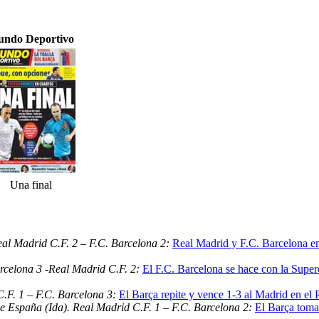
ndo Deportivo
Una final
al Madrid C.F. 2 – F.C. Barcelona 2:
Real Madrid y F.C. Barcelona em
rcelona 3 -Real Madrid C.F. 2:
El F.C. Barcelona se hace con la Superc
C.F. 1 – F.C. Barcelona 3:
El Barça repite y vence 1-3 al Madrid en el P
e España (Ida). Real Madrid C.F. 1 – F.C. Barcelona 2:
El Barça toma