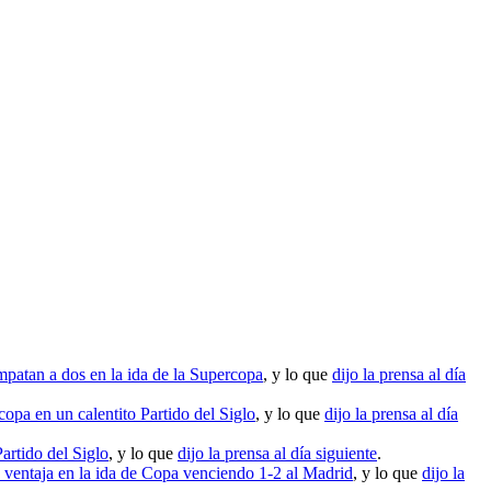
patan a dos en la ida de la Supercopa
, y lo que
dijo la prensa al día
opa en un calentito Partido del Siglo
, y lo que
dijo la prensa al día
artido del Siglo
, y lo que
dijo la prensa al día siguiente
.
 ventaja en la ida de Copa venciendo 1-2 al Madrid
, y lo que
dijo la