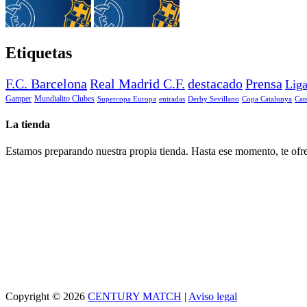
Etiquetas
F.C. Barcelona
Real Madrid C.F.
destacado
Prensa
Lig
Gamper
Mundialito Clubes
Supercopa Europa
entradas
Derby Sevillano
Copa Catalunya
Cat
La tienda
Estamos preparando nuestra propia tienda. Hasta ese momento, te ofre
Copyright © 2026
CENTURY MATCH
|
Aviso legal