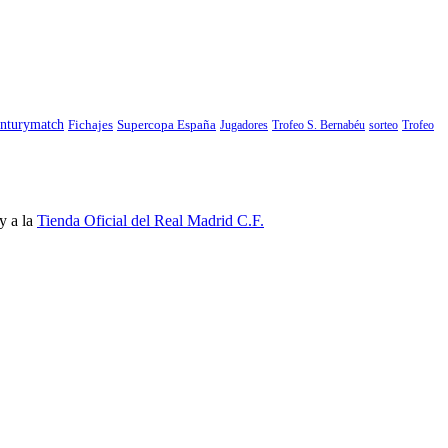
nturymatch
Fichajes
Supercopa España
Jugadores
Trofeo S. Bernabéu
sorteo
Trofeo
y a la
Tienda Oficial del Real Madrid C.F.