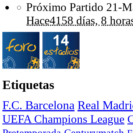
Próximo Partido 21-Ma
Hace
4158 días,
8 hora
Etiquetas
F.C. Barcelona
Real Madri
UEFA Champions League
C
Pretemporada
Centurymatch
F