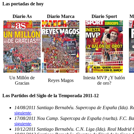
Las portadas de hoy
Diario As
Diario Marca
Diario Sport
M
Un Millón de
Iniesta MVP ¿Y balón
Reyes Magos
Gracias
de oro?
Los Partidos del Siglo de la Temporada 2011-12
14/08/2011 Santiago Bernabéu. Supercopa de España (Ida). Re
siguiente
.
17/08/2011 Nou Camp. Supercopa de España (vuelta). F.C. Ba
siguiente
.
10/12/2011 Santiago Bernabéu. C.N. Liga (Ida). Real Madrid 