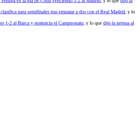
 ventaja en la ida de Copa venciendo 1-2 al Madrid
, y lo que
dijo la
clasifica para semifinales tras empatar a dos con el Real Madrid
, y lo
ncer 1-2 al Barça y sentencia el Campeonato
, y lo que
dijo la prensa al