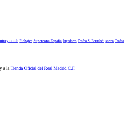
nturymatch
Fichajes
Supercopa España
Jugadores
Trofeo S. Bernabéu
sorteo
Trofeo
y a la
Tienda Oficial del Real Madrid C.F.