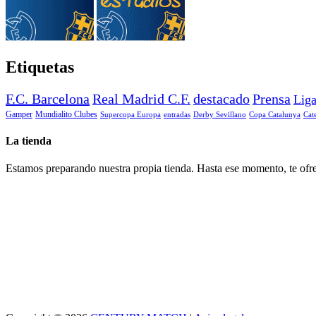
Etiquetas
F.C. Barcelona
Real Madrid C.F.
destacado
Prensa
Lig
Gamper
Mundialito Clubes
Supercopa Europa
entradas
Derby Sevillano
Copa Catalunya
Cat
La tienda
Estamos preparando nuestra propia tienda. Hasta ese momento, te ofre