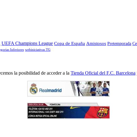
a
UEFA Champions League
Copa de España
Amistosos
Pretemporada
Ce
egorias Inferiores
webiniciativas TG
cemos la posibilidad de acceder a la
Tienda Oficial del F.C. Barcelona