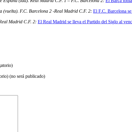
e España (Ida). Real Madrid C.F. 1 – F.C. Barcelona 2:
El Barça toma
(vuelta). F.C. Barcelona 2 -Real Madrid C.F. 2:
El F.C. Barcelona se 
Real Madrid C.F. 2:
El Real Madrid se lleva el Partido del Siglo al ve
atorio)
orio) (no será publicado)