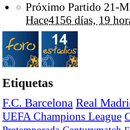
Próximo Partido 21-Ma
Hace
4156 días,
19 hor
Etiquetas
F.C. Barcelona
Real Madri
UEFA Champions League
C
Pretemporada
Centurymatch
F