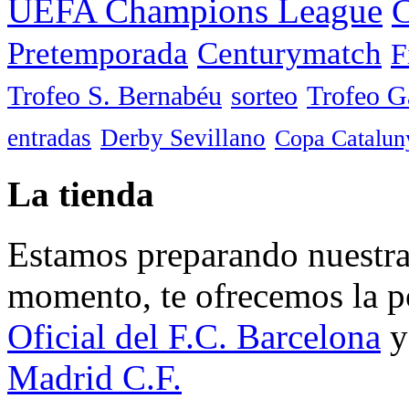
UEFA Champions League
C
Pretemporada
Centurymatch
F
Trofeo S. Bernabéu
sorteo
Trofeo 
entradas
Derby Sevillano
Copa Catalun
La tienda
Estamos preparando nuestra 
momento, te ofrecemos la po
Oficial del F.C. Barcelona
y
Madrid C.F.