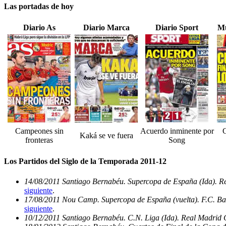
Las portadas de hoy
Diario As
Diario Marca
Diario Sport
Mu
Campeones sin
Acuerdo inminente por
C
Kaká se ve fuera
fronteras
Song
Los Partidos del Siglo de la Temporada 2011-12
14/08/2011 Santiago Bernabéu. Supercopa de España (Ida). Re
siguiente
.
17/08/2011 Nou Camp. Supercopa de España (vuelta). F.C. Ba
siguiente
.
10/12/2011 Santiago Bernabéu. C.N. Liga (Ida). Real Madrid 