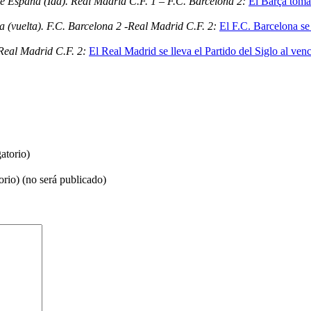
e España (Ida). Real Madrid C.F. 1 – F.C. Barcelona 2:
El Barça toma
(vuelta). F.C. Barcelona 2 -Real Madrid C.F. 2:
El F.C. Barcelona se 
Real Madrid C.F. 2:
El Real Madrid se lleva el Partido del Siglo al ve
atorio)
orio) (no será publicado)