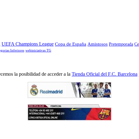
a
UEFA Champions League
Copa de España
Amistosos
Pretemporada
Ce
egorias Inferiores
webiniciativas TG
cemos la posibilidad de acceder a la
Tienda Oficial del F.C. Barcelona