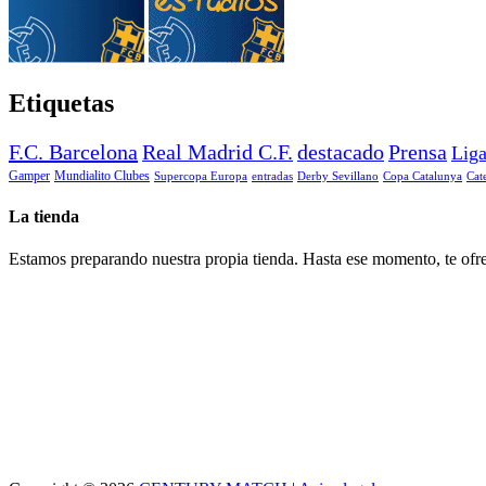
Etiquetas
F.C. Barcelona
Real Madrid C.F.
destacado
Prensa
Lig
Gamper
Mundialito Clubes
Supercopa Europa
entradas
Derby Sevillano
Copa Catalunya
Cat
La tienda
Estamos preparando nuestra propia tienda. Hasta ese momento, te ofre