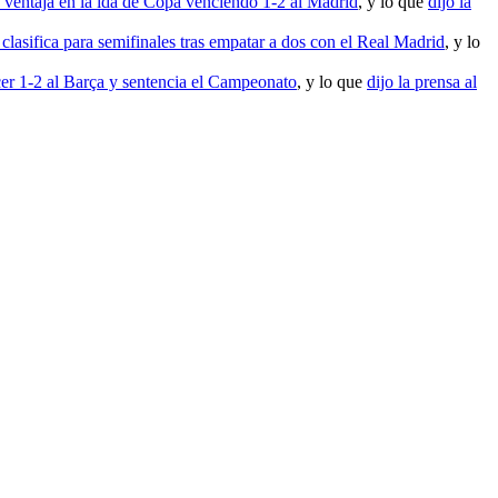
 ventaja en la ida de Copa venciendo 1-2 al Madrid
, y lo que
dijo la
clasifica para semifinales tras empatar a dos con el Real Madrid
, y lo
ncer 1-2 al Barça y sentencia el Campeonato
, y lo que
dijo la prensa al