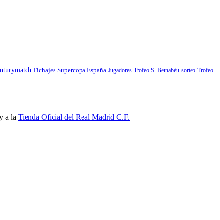
nturymatch
Fichajes
Supercopa España
Jugadores
Trofeo S. Bernabéu
sorteo
Trofeo
y a la
Tienda Oficial del Real Madrid C.F.